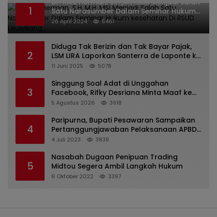
Dr. KMS Herman, S.H.,M.H.,MSi Menjadi Salah
1
Satu Narasumber Dalam Seminar Hukum
kesehatan Di RSUD Leuwiliang
26 April 2024
5461
Diduga Tak Berizin dan Tak Bayar Pajak,
2
LSM LIRA Laporkan Santerra de Laponte ke
Kejaksaan Kota Batu
11 Juni 2025
5078
Singgung Soal Adat di Unggahan
3
Facebook, Rifky Desriana Minta Maaf ke
PDA dan Bupati Kubar
5 Agustus 2026
3918
Paripurna, Bupati Pesawaran Sampaikan
4
Pertanggungjawaban Pelaksanaan APBD
2022
4 Juli 2023
3839
Nasabah Dugaan Penipuan Trading
5
Midtou Segera Ambil Langkah Hukum
6 Oktober 2022
3397