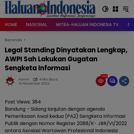
Langsung
ke
konten
HOME
NASIONAL
MITRA-HALUAN INDONESIA TV
DA
Beranda
Legal Standing Dinyatakan Lengkap,
AWPI Sah Lakukan Gugatan
Sengketa Informasi
384
Admin
4 Min Baca
10 November 2022
Post Views:
384
Bandung – Sidang lanjutan dengan agenda
Pemeriksaan Awal kedua (PA2) Sengketa Informasi
Publik dengan Nomor Register 2088/K- JBR/VI/2022
antara Asosiasi Wartawan Profesional Indonesia