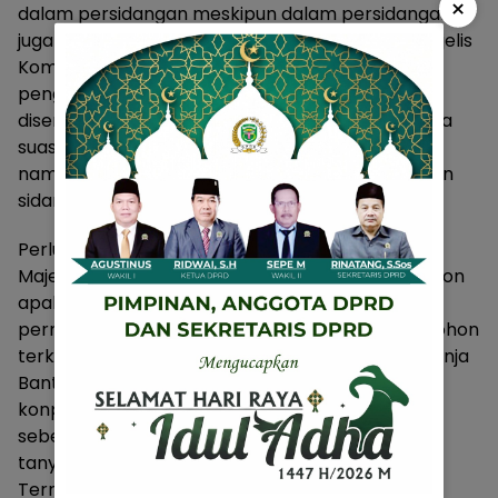
×
dalam persidangan meskipun dalam persidangan
juga terjadi insiden yang mengagetkan Ketua Majelis
Komisioner atas robohnya pagar Pembatas
pengunjung sidang, yang di tenggarai roboh
disenggol oleh kuasa dari pihak Termohon, hingga
suasana sidang pun sempat terhenti Sementara
namun tetap optimis dan tegas dalam memimpin
sidang hingga selesai,” tandasnya.
Perlu di ketahui pada sidang sebelum nya Ketua
Majelis Komisioner menanyakan kepada Termohon
apakah termohon dapat menjelas Kan terkait
permohonan informasi yang di ajukan oleh pemohon
terkait Laporan Pertanggung jawaban (LPJ) Belanja
Bantuan Langsung Tunai (BLT) TA. 2020 untuk
konpensasi TPST Bantargebang yang terealisasi
sebesar Rp. 67.870.800.000,- coba terangkan ? ”
tanya pimpinan sidang.
Termohon menjawab bahwa informasi tersebut