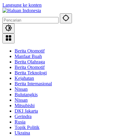
Langsung ke konten
Berita Otomotif
Manfaat Buah
Berita Olahraga
Berita Otomotif
Berita Teknologi
Kejahatan
Berita Internasional
Nissan
Bulutangkis
Nissan
Mitsubishi
DKI Jakarta
Gerindra
Rusia
Topik Politik
Ukraina