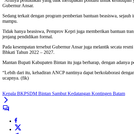
“Artinya pendidikan yang baik merupakan pondasi untuk kehidupan ya
Gubernur Ansar.
Sedang terkait dengan program pemberian bantuan beasiswa, sejauh 
mampu.
Tidak hanya beasiswa, Pemprov Kepri juga memberikan bantuan tranpo
jenjang pendidikan formal.
Pada kesempatan tersebut Gubernur Ansar juga melantik secata resm
Bhkati Tahun 2022 – 2027.
Mantan Bupati Kabupaten Bintan itu juga berharap, dengan adanya 
“Lebih dari itu, kehadiran ANCP nantinya dapat berkolaborasi denga
ucapnya. (fik)
Kepala BKPSDM Bintan Sambut Kedatangan Kontingen Batam