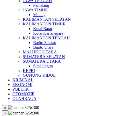
JAWA TENGAH
Pemalang
JAWA TIMUR
Malang
KALIMANTAN SELATAN
KALIMANTAN TIMUR
Kutai Barat
Kutai Kartanegara
KALIMANTAN TENGAH
Barito Selatan
Barito Utara
MALUKU UTARA
SUMATERA SELATAN
SUMATERA UTARA
Simalungun
KEPRI
GUNUNG KIDUL
KRIMINAL
EKONOMI
POLITIK
OTOMOTIF
OLAHRAGA
×
×