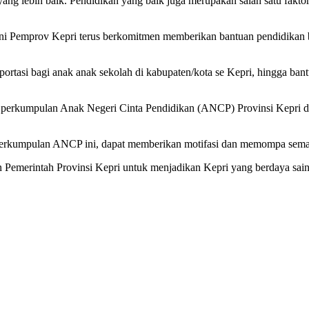
ng lebih baik. Pendidikan yang baik juga merupakan salah satu faktor 
ini Pemprov Kepri terus berkomitmen memberikan bantuan pendidikan b
rtasi bagi anak anak sekolah di kabupaten/kota se Kepri, hingga ban
i perkumpulan Anak Negeri Cinta Pendidikan (ANCP) Provinsi Kepri d
perkumpulan ANCP ini, dapat memberikan motifasi dan memompa semang
n Pemerintah Provinsi Kepri untuk menjadikan Kepri yang berdaya sai