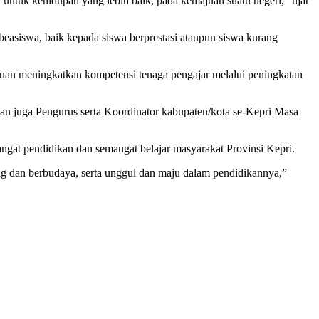
untuk kehidupan yang lebih baik, pada kemajuan suatu negeri,” ujar
easiswa, baik kepada siswa berprestasi ataupun siswa kurang
tuan meningkatkan kompetensi tenaga pengajar melalui peningkatan
an juga Pengurus serta Koordinator kabupaten/kota se-Kepri Masa
at pendidikan dan semangat belajar masyarakat Provinsi Kepri.
ng dan berbudaya, serta unggul dan maju dalam pendidikannya,”