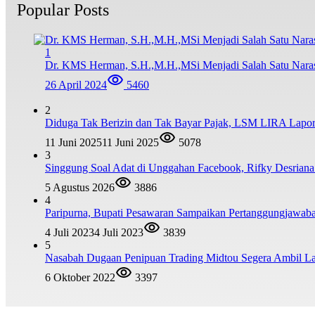
Popular Posts
1
Dr. KMS Herman, S.H.,M.H.,MSi Menjadi Salah Satu Nar
26 April 2024
5460
2
Diduga Tak Berizin dan Tak Bayar Pajak, LSM LIRA Lapork
11 Juni 2025
11 Juni 2025
5078
3
Singgung Soal Adat di Unggahan Facebook, Rifky Desrian
5 Agustus 2026
3886
4
Paripurna, Bupati Pesawaran Sampaikan Pertanggungjawa
4 Juli 2023
4 Juli 2023
3839
5
Nasabah Dugaan Penipuan Trading Midtou Segera Ambil 
6 Oktober 2022
3397