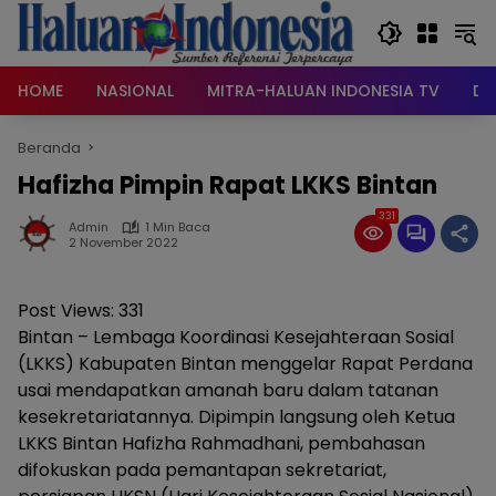
Langsung
ke
konten
HOME
NASIONAL
MITRA-HALUAN INDONESIA TV
DA
Beranda
Hafizha Pimpin Rapat LKKS Bintan
331
Admin
1 Min Baca
2 November 2022
Post Views:
331
Bintan – Lembaga Koordinasi Kesejahteraan Sosial
(LKKS) Kabupaten Bintan menggelar Rapat Perdana
usai mendapatkan amanah baru dalam tatanan
kesekretariatannya. Dipimpin langsung oleh Ketua
LKKS Bintan Hafizha Rahmadhani, pembahasan
difokuskan pada pemantapan sekretariat,