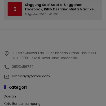
Singgung Soal Adat di Unggahan
5
Facebook, Rifky Desriana Minta Maaf ke
PDA dan Bupati Kubar
5 Agustus 2026
3381
Jl. Kertawibawa 1 No. 11 Perumahan Graha Timur, PO.
BOX 11000, Bekasi, Jawa Barat, Indonesia
08123456789
emailsaya@gmail.com
Kategori
Daerah
Kota Bandar Lampung