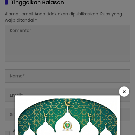
Tinggalkan Balasan
Alamat email Anda tidak akan dipublikasikan.
Ruas yang
wajib ditandai
*
×
Simpan nama, email, dan situs web saya pada