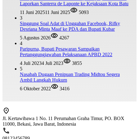
Laporkan Santerra de Laponte ke Kejaksaan Kota Batu
11 Juni 2025
11 Juni 2025
5093
3
Singgung Soal Adat di Unggahan Facebook, Rifky
Desriana Minta Maaf ke PDA dan Bupati Kubar
5 Agustus 2026
4267
4
Paripurna, Bupati Pesawaran Sampaikan
Pertanggungjawaban Pelaksanaan APBD 2022
4 Juli 2023
4 Juli 2023
3855
5
Nasabah Dugaan Penipuan Trading Midtou Segera
Ambil Langkah Hukum
6 Oktober 2022
3416
Jl. Kertawibawa 1 No. 11 Perumahan Graha Timur, PO. BOX
11000, Bekasi, Jawa Barat, Indonesia
08123456789