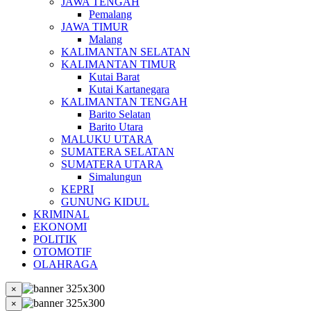
JAWA TENGAH
Pemalang
JAWA TIMUR
Malang
KALIMANTAN SELATAN
KALIMANTAN TIMUR
Kutai Barat
Kutai Kartanegara
KALIMANTAN TENGAH
Barito Selatan
Barito Utara
MALUKU UTARA
SUMATERA SELATAN
SUMATERA UTARA
Simalungun
KEPRI
GUNUNG KIDUL
KRIMINAL
EKONOMI
POLITIK
OTOMOTIF
OLAHRAGA
×
×