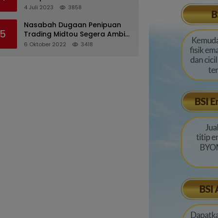
Pertanggungjawaban
4 Juli 2023
3858
Pelaksanaan APBD 2022
Nasabah Dugaan Penipuan
5
Trading Midtou Segera Ambil
Langkah Hukum
6 Oktober 2022
3418