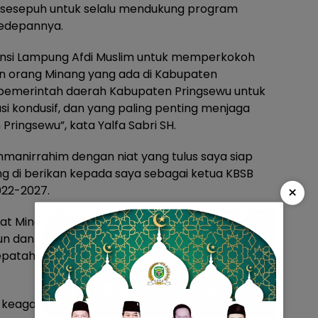
 sesepuh untuk selalu mendukung program
kedepannya.
vinsi Lampung Afdi Muslim untuk memperkokoh
n orang Minang yang ada di Kabupaten
n pemerintah daerah Kabupaten Pringsewu untuk
 kondusif, dan yang paling penting menjaga
ringsewu”, kata Yalfa Sabri SH.
manirrahim dengan niat yang tulus saya siap
di berikan kepada saya sebagai ketua KBSB
×
022-2027.
at Minang yang ada di Kabupaten Pringsewu bisa
 dan tidak ada perpecahan yang terjadi, dan
atah Adat bersandi Syar’a dan Syar’a bersandi
 keagaamaan akan kita aktifkan kembali serta