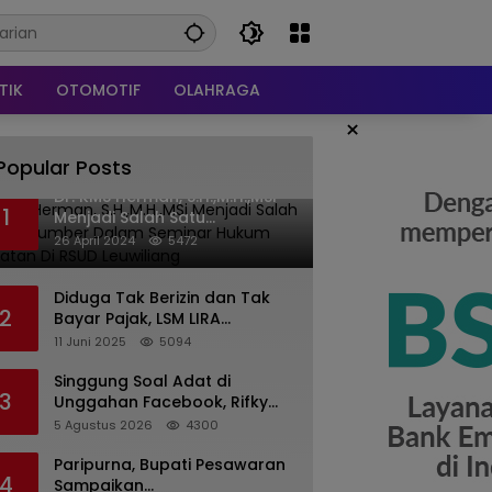
TIK
OTOMOTIF
OLAHRAGA
×
Popular Posts
Dr. KMS Herman, S.H.,M.H.,MSi
1
Menjadi Salah Satu
Narasumber Dalam Seminar
26 April 2024
5472
Hukum kesehatan Di RSUD
Leuwiliang
Diduga Tak Berizin dan Tak
2
Bayar Pajak, LSM LIRA
Laporkan Santerra de
11 Juni 2025
5094
Laponte ke Kejaksaan Kota
Batu
Singgung Soal Adat di
3
Unggahan Facebook, Rifky
Desriana Minta Maaf ke PDA
5 Agustus 2026
4300
dan Bupati Kubar
Paripurna, Bupati Pesawaran
4
Sampaikan