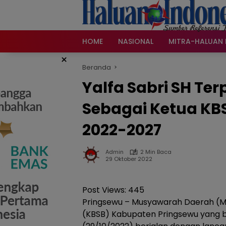
Langsung
ke
konten
HOME
NASIONAL
MITRA-HALUAN 
×
Beranda
Yalfa Sabri SH Ter
Sebagai Ketua KB
2022-2027
Admin
2 Min Baca
29 Oktober 2022
Post Views:
445
Pringsewu – Musyawarah Daerah (Mu
(KBSB) Kabupaten Pringsewu yang b