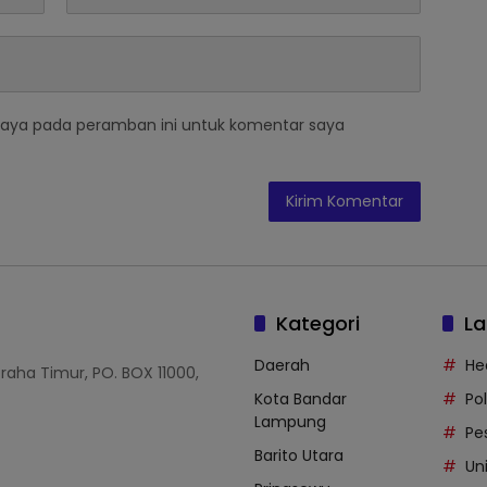
saya pada peramban ini untuk komentar saya
Kategori
La
Daerah
He
Graha Timur, PO. BOX 11000,
Kota Bandar
Po
Lampung
Pe
Barito Utara
Uni