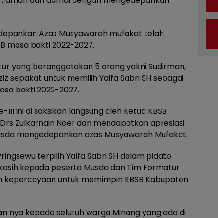
car, aman dan damai dengan mengedepankan
depankan Azas Musyawarah mufakat telah
SB masa bakti 2022-2027.
ur yang beranggotakan 5 orang yakni Sudirman,
n Aziz sepakat untuk memilih Yalfa Sabri SH sebagai
sa bakti 2022-2027.
II ini di saksikan langsung oleh Ketua KBSB
h Drs Zulkarnain Noer dan mendapatkan apresiasi
 Musda mengedepankan azas Musyawarah Mufakat.
ngsewu terpilih Yalfa Sabri SH dalam pidato
asih kepada peserta Musda dan Tim Formatur
n kepercayaan untuk memimpin KBSB Kabupaten
an nya kepada seluruh warga Minang yang ada di