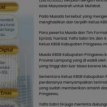
(29/10/2022) berjalan dengan lan
azas Musyawarah untuk Mufakat.
Pada Musada tersebut yang menge
menghasilkan dan terpilih Ketua KB
Para peserta Musda dan Tim Format
Eprizal, Yusrizal, Yalfa Sabri SH, da
Ketua KBSB Kabupaten Pringsewu ma
Musda KBSB Kabupaten Pringsewu ke-I
Provinsi Lampung yang di wakili ole
yang tinggi dan luar biasa karena
Sementara Ketua KBSB Kabupaten Pri
perdananya menyampaikan terimak
yang sudah memberikan amanh da
Pringsewu.
Yalfa Sabri SH juga meminta dukung