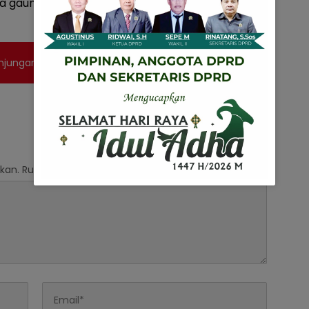
a gaungkan di Kabupaten Pringsewu,” tutup Yalfa
njungan Tubaba di Acara Lampung Fair
kan.
Ruas yang wajib ditandai
*