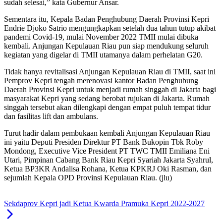
sudah selesai,” kata Gubernur Ansar.
Sementara itu, Kepala Badan Penghubung Daerah Provinsi Kepri
Endrie Djoko Satrio mengungkapkan setelah dua tahun tutup akibat
pandemi Covid-19, mulai November 2022 TMII mulai dibuka
kembali. Anjungan Kepulauan Riau pun siap mendukung seluruh
kegiatan yang digelar di TMII utamanya dalam perhelatan G20.
Tidak hanya revitalisasi Anjungan Kepulauan Riau di TMII, saat ini
Pemprov Kepri tengah merenovasi kantor Badan Penghubung
Daerah Provinsi Kepri untuk menjadi rumah singgah di Jakarta bagi
masyarakat Kepri yang sedang berobat rujukan di Jakarta. Rumah
singgah tersebut akan dilengkapi dengan empat puluh tempat tidur
dan fasilitas lift dan ambulans.
Turut hadir dalam pembukaan kembali Anjungan Kepulauan Riau
ini yaitu Deputi Presiden Direktur PT Bank Bukopin Tbk Roby
Mondong, Executive Vice President PT TWC TMII Emiliana Eni
Utari, Pimpinan Cabang Bank Riau Kepri Syariah Jakarta Syahrul,
Ketua BP3KR Andalisa Rohana, Ketua KPKRJ Oki Rasman, dan
sejumlah Kepala OPD Provinsi Kepulauan Riau. (jlu)
Sekdaprov Kepri jadi Ketua Kwarda Pramuka Kepri 2022-2027