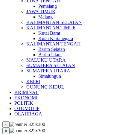
JAWA TENGAH
Pemalang
JAWA TIMUR
Malang
KALIMANTAN SELATAN
KALIMANTAN TIMUR
Kutai Barat
Kutai Kartanegara
KALIMANTAN TENGAH
Barito Selatan
Barito Utara
MALUKU UTARA
SUMATERA SELATAN
SUMATERA UTARA
Simalungun
KEPRI
GUNUNG KIDUL
KRIMINAL
EKONOMI
POLITIK
OTOMOTIF
OLAHRAGA
×
×