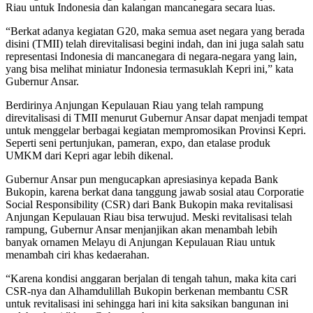
Riau untuk Indonesia dan kalangan mancanegara secara luas.
“Berkat adanya kegiatan G20, maka semua aset negara yang berada
disini (TMII) telah direvitalisasi begini indah, dan ini juga salah satu
representasi Indonesia di mancanegara di negara-negara yang lain,
yang bisa melihat miniatur Indonesia termasuklah Kepri ini,” kata
Gubernur Ansar.
Berdirinya Anjungan Kepulauan Riau yang telah rampung
direvitalisasi di TMII menurut Gubernur Ansar dapat menjadi tempat
untuk menggelar berbagai kegiatan mempromosikan Provinsi Kepri.
Seperti seni pertunjukan, pameran, expo, dan etalase produk
UMKM dari Kepri agar lebih dikenal.
Gubernur Ansar pun mengucapkan apresiasinya kepada Bank
Bukopin, karena berkat dana tanggung jawab sosial atau Corporatie
Social Responsibility (CSR) dari Bank Bukopin maka revitalisasi
Anjungan Kepulauan Riau bisa terwujud. Meski revitalisasi telah
rampung, Gubernur Ansar menjanjikan akan menambah lebih
banyak ornamen Melayu di Anjungan Kepulauan Riau untuk
menambah ciri khas kedaerahan.
“Karena kondisi anggaran berjalan di tengah tahun, maka kita cari
CSR-nya dan Alhamdulillah Bukopin berkenan membantu CSR
untuk revitalisasi ini sehingga hari ini kita saksikan bangunan ini