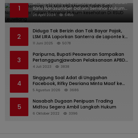
Dr. KMS Herman, S.H.,M.H.,MSi Menjadi Salah
1
Satu Narasumber Dalam Seminar Hukum
kesehatan Di RSUD Leuwiliang
26 April 2024
5456
Diduga Tak Berizin dan Tak Bayar Pajak,
2
LSM LIRA Laporkan Santerra de Laponte ke
Kejaksaan Kota Batu
11 Juni 2025
5078
Paripurna, Bupati Pesawaran Sampaikan
3
Pertanggungjawaban Pelaksanaan APBD
2022
4 Juli 2023
3838
Singgung Soal Adat di Unggahan
4
Facebook, Rifky Desriana Minta Maaf ke
PDA dan Bupati Kubar
5 Agustus 2026
3686
Nasabah Dugaan Penipuan Trading
5
Midtou Segera Ambil Langkah Hukum
6 Oktober 2022
3396