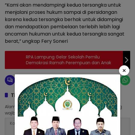
“Kami akan mendampingi kedua tersangka untuk
menjalani proses hukum sampai di persidangan
karena kedua tersangka berhak untuk didampingi
dan mendapatkan pembelaan terlebih lebih lagi
ancaman hukuman untuk kedua tersangka sangat
berat,” ungkap Fery Soneri
RPA Lampung Gelar Sekolah Pemilu
Demokrasi Ramah Perempuan dan Anak
×
Tinggalkan Balasan
Alamat email Anda tidak akan dipublikasikan.
Ruas yang
wajib ditandai
*