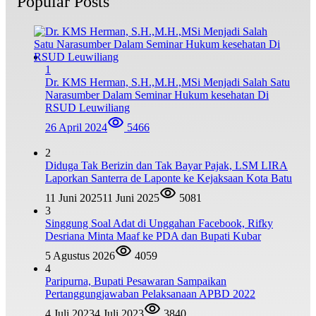
Popular Posts
1
Dr. KMS Herman, S.H.,M.H.,MSi Menjadi Salah Satu
Narasumber Dalam Seminar Hukum kesehatan Di
RSUD Leuwiliang
26 April 2024
5466
2
Diduga Tak Berizin dan Tak Bayar Pajak, LSM LIRA
Laporkan Santerra de Laponte ke Kejaksaan Kota Batu
11 Juni 2025
11 Juni 2025
5081
3
Singgung Soal Adat di Unggahan Facebook, Rifky
Desriana Minta Maaf ke PDA dan Bupati Kubar
5 Agustus 2026
4059
4
Paripurna, Bupati Pesawaran Sampaikan
Pertanggungjawaban Pelaksanaan APBD 2022
4 Juli 2023
4 Juli 2023
3840