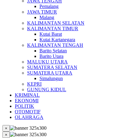
JAWA TENGAH
Pemalang
JAWA TIMUR
Malang
KALIMANTAN SELATAN
KALIMANTAN TIMUR
Kutai Barat
Kutai Kartanegara
KALIMANTAN TENGAH
Barito Selatan
Barito Utara
MALUKU UTARA
SUMATERA SELATAN
SUMATERA UTARA
Simalungun
KEPRI
GUNUNG KIDUL
KRIMINAL
EKONOMI
POLITIK
OTOMOTIF
OLAHRAGA
×
×