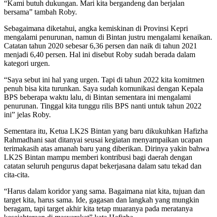
“Kami butuh dukungan. Mari kita bergandeng dan berjalan
bersama” tambah Roby.
Sebagaimana diketahui, angka kemiskinan di Provinsi Kepri
mengalami penurunan, namun di Bintan justru mengalami kenaikan.
Catatan tahun 2020 sebesar 6,36 persen dan naik di tahun 2021
menjadi 6,40 persen. Hal ini disebut Roby sudah berada dalam
kategori urgen.
“Saya sebut ini hal yang urgen. Tapi di tahun 2022 kita komitmen
penuh bisa kita turunkan. Saya sudah komunikasi dengan Kepala
BPS beberapa waktu lalu, di Bintan sementara ini mengalami
penurunan. Tinggal kita tunggu rilis BPS nanti untuk tahun 2022
ini” jelas Roby.
Sementara itu, Ketua LK2S Bintan yang baru dikukuhkan Hafizha
Rahmadhani saat ditanyai seusai kegiatan menyampaikan ucapan
terimakasih atas amanah baru yang diberikan. Dirinya yakin bahwa
LK2S Bintan mampu memberi kontribusi bagi daerah dengan
catatan seluruh pengurus dapat bekerjasana dalam satu tekad dan
cita-cita.
“Harus dalam koridor yang sama. Bagaimana niat kita, tujuan dan
target kita, harus sama. Ide, gagasan dan langkah yang mungkin
beragam, tapi target akhir kita tetap muaranya pada meratanya