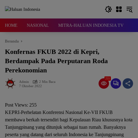
Langsung
ke
konten
HOME
NASIONAL
MITRA-HALUAN INDONESIA TV
D
Beranda
Konfernas FKUB 2022 di Kepri,
Berdampak Pada Perputaran Roda
Perekonomian
255
Admin
2 Min Baca
7 Oktober 2022
Post Views:
255
KEPRI-Perhelatan Konferensi Nasional Ke-VII FKUB
membawa berkah tersendiri bagi Kepulauan Riau khususnya kota
Tanjungpinang yang ditunjuk sebagai tuan rumah. Banyaknya
peserta yang datang dari seluruh Indonesia ke Tanjungpinang