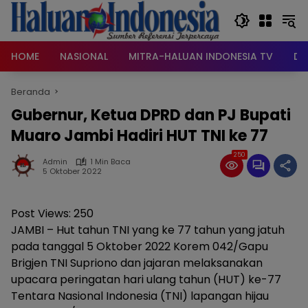
Langsung
ke
konten
HOME
NASIONAL
MITRA-HALUAN INDONESIA TV
DA
Beranda
Gubernur, Ketua DPRD dan PJ Bupati
Muaro Jambi Hadiri HUT TNI ke 77
250
Admin
1 Min Baca
5 Oktober 2022
Post Views:
250
JAMBI – Hut tahun TNI yang ke 77 tahun yang jatuh
pada tanggal 5 Oktober 2022 Korem 042/Gapu
Brigjen TNI Supriono dan jajaran melaksanakan
upacara peringatan hari ulang tahun (HUT) ke-77
Tentara Nasional Indonesia (TNI) lapangan hijau