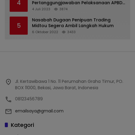
4
Pertanggungjawaban Pelaksanaan APBD
2022
4 Juli 2023
3874
Nasabah Dugaan Penipuan Trading
5
Midtou Segera Ambil Langkah Hukum
6 Oktober 2022
3433
Jl. Kertawibawa 1 No. 11 Perumahan Graha Timur, PO.
BOX 11000, Bekasi, Jawa Barat, Indonesia
08123456789
emailsaya@gmail.com
Kategori