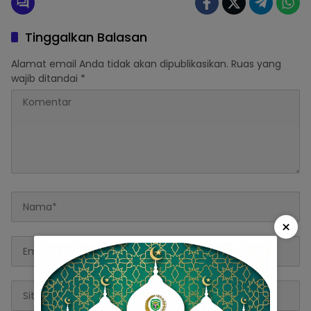
Tinggalkan Balasan
Alamat email Anda tidak akan dipublikasikan.
Ruas yang
wajib ditandai
*
×