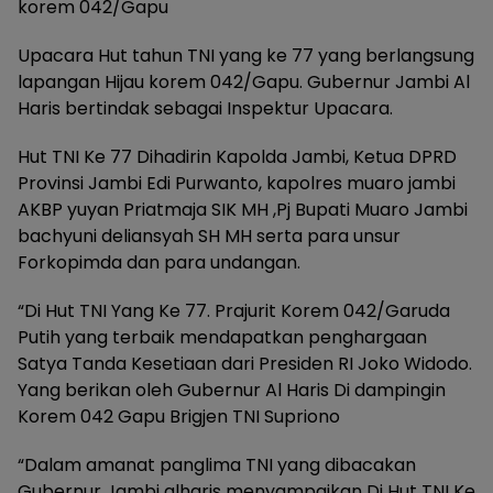
korem 042/Gapu
Upacara Hut tahun TNI yang ke 77 yang berlangsung
lapangan Hijau korem 042/Gapu. Gubernur Jambi Al
Haris bertindak sebagai Inspektur Upacara.
Hut TNI Ke 77 Dihadirin Kapolda Jambi, Ketua DPRD
Provinsi Jambi Edi Purwanto, kapolres muaro jambi
AKBP yuyan Priatmaja SIK MH ,Pj Bupati Muaro Jambi
bachyuni deliansyah SH MH serta para unsur
Forkopimda dan para undangan.
“Di Hut TNI Yang Ke 77. Prajurit Korem 042/Garuda
Putih yang terbaik mendapatkan penghargaan
Satya Tanda Kesetiaan dari Presiden RI Joko Widodo.
Yang berikan oleh Gubernur Al Haris Di dampingin
Korem 042 Gapu Brigjen TNI Supriono
“Dalam amanat panglima TNI yang dibacakan
Gubernur Jambi alharis menyampaikan Di Hut TNI Ke