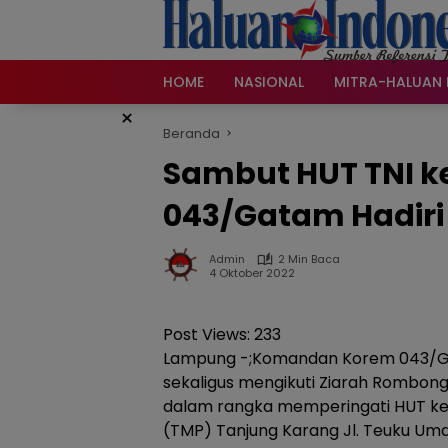
Langsung
ke
konten
HOME
NASIONAL
MITRA-HALUAN 
×
Beranda
Sambut HUT TNI k
043/Gatam Hadir
Admin
2 Min Baca
4 Oktober 2022
Post Views:
233
Lampung -;Komandan Korem 043/Gatam
sekaligus mengikuti Ziarah Rombo
dalam rangka memperingati HUT ke
(TMP) Tanjung Karang Jl. Teuku Uma