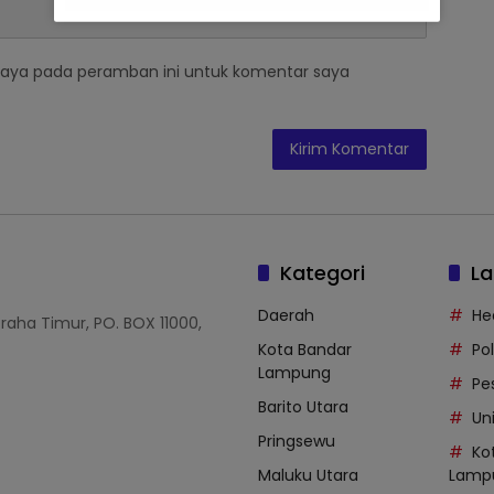
saya pada peramban ini untuk komentar saya
Kategori
La
Daerah
He
Graha Timur, PO. BOX 11000,
Kota Bandar
Po
Lampung
Pe
Barito Utara
Uni
Pringsewu
Ko
Maluku Utara
Lamp