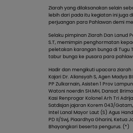
Ziarah yang dilaksanakan selain se
lebih dari pada itu kegiatan ini jug
perjuangan para Pahlawan demi me
Selaku pimpinan Ziarah Dan Lanud 
S.T, memimpin penghormatan kepad
peletakan karangan bunga di Tugu
tabur bunga ke pusara para pahlawan
Hadir dan mengikuti upacara ziarah
Kajari Dr. Aliansyah S, Agen Madya B
PP Zulkarnain, Asisten 1 Prov Lampu
Watoni noerdin SH.MH, Dansat Brimo
Kasi Renprogar Kolonel Arh Tri Adr
Satdisjan jajaran Korem 043/Gatam, 
Intel Lanal Mayor Laut (S) Agus Han
PD II/Swj, Piaardhya Gharini, Ketua 
Bhayangkari beserta pengurus. (*)