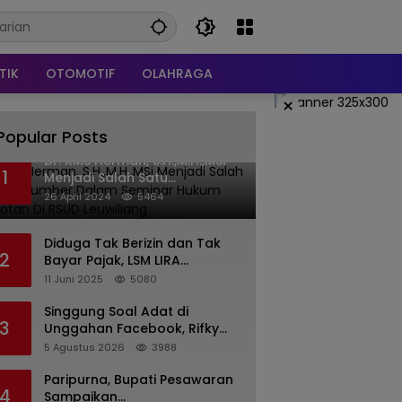
TIK
OTOMOTIF
OLAHRAGA
×
Popular Posts
Dr. KMS Herman, S.H.,M.H.,MSi
1
Menjadi Salah Satu
Narasumber Dalam Seminar
26 April 2024
5464
Hukum kesehatan Di RSUD
Leuwiliang
Diduga Tak Berizin dan Tak
2
Bayar Pajak, LSM LIRA
Laporkan Santerra de
11 Juni 2025
5080
Laponte ke Kejaksaan Kota
Batu
Singgung Soal Adat di
3
Unggahan Facebook, Rifky
Desriana Minta Maaf ke PDA
5 Agustus 2026
3988
dan Bupati Kubar
Paripurna, Bupati Pesawaran
4
Sampaikan