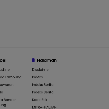
bel
Halaman
adline
Disclaimer
lda Lampung
Indeks
sawaran
Indeks Berita
la
Indeks Berita
ta Bandar
Kode Etik
ung
MITRA-HALUAN