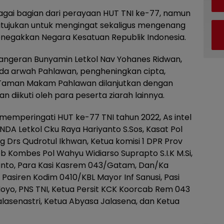
bagai bagian dari perayaan HUT TNI ke-77, namun
a ditujukan untuk mengingat sekaligus mengenang
negakkan Negara Kesatuan Republik Indonesia.
Pangeran Bunyamin Letkol Nav Yohanes Ridwan,
a arwah Pahlawan, pengheningkan cipta,
 Taman Makam Pahlawan dilanjutkan dengan
 diikuti oleh para peserta ziarah lainnya.
 memperingati HUT ke-77 TNI tahun 2022, As intel
INDA Letkol Cku Raya Hariyanto S.Sos, Kasat Pol
ng Drs Qudrotul Ikhwan, Ketua komisi 1 DPR Prov
b Kombes Pol Wahyu Widiarso Suprapto S.I.K M.Si,
ijanto, Para Kasi Kasrem 043/Gatam, Dan/Ka
Pasiren Kodim 0410/KBL Mayor Inf Sanusi, Pasi
doyo, PNS TNI, Ketua Persit KCK Koorcab Rem 043
Jalasenastri, Ketua Abyasa Jalasena, dan Ketua