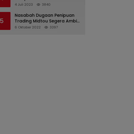
Pertanggungjawaban
4 Juli 2023
3840
Pelaksanaan APBD 2022
Nasabah Dugaan Penipuan
5
Trading Midtou Segera Ambil
Langkah Hukum
6 Oktober 2022
3397