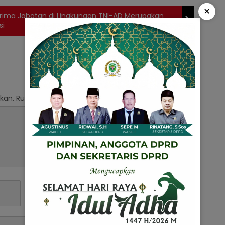
×
ima Jabatan di Lingkungan TNI-AD Merupakan
si
kan.
Ruas yang wajib ditandai
*