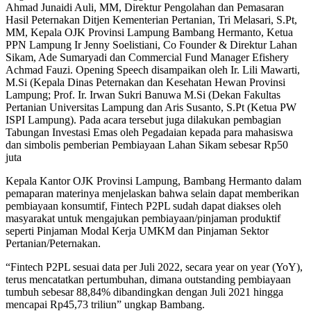
Ahmad Junaidi Auli, MM, Direktur Pengolahan dan Pemasaran
Hasil Peternakan Ditjen Kementerian Pertanian, Tri Melasari, S.Pt,
MM, Kepala OJK Provinsi Lampung Bambang Hermanto, Ketua
PPN Lampung Ir Jenny Soelistiani, Co Founder & Direktur Lahan
Sikam, Ade Sumaryadi dan Commercial Fund Manager Efishery
Achmad Fauzi. Opening Speech disampaikan oleh Ir. Lili Mawarti,
M.Si (Kepala Dinas Peternakan dan Kesehatan Hewan Provinsi
Lampung; Prof. Ir. Irwan Sukri Banuwa M.Si (Dekan Fakultas
Pertanian Universitas Lampung dan Aris Susanto, S.Pt (Ketua PW
ISPI Lampung). Pada acara tersebut juga dilakukan pembagian
Tabungan Investasi Emas oleh Pegadaian kepada para mahasiswa
dan simbolis pemberian Pembiayaan Lahan Sikam sebesar Rp50
juta
Kepala Kantor OJK Provinsi Lampung, Bambang Hermanto dalam
pemaparan materinya menjelaskan bahwa selain dapat memberikan
pembiayaan konsumtif, Fintech P2PL sudah dapat diakses oleh
masyarakat untuk mengajukan pembiayaan/pinjaman produktif
seperti Pinjaman Modal Kerja UMKM dan Pinjaman Sektor
Pertanian/Peternakan.
“Fintech P2PL sesuai data per Juli 2022, secara year on year (YoY),
terus mencatatkan pertumbuhan, dimana outstanding pembiayaan
tumbuh sebesar 88,84% dibandingkan dengan Juli 2021 hingga
mencapai Rp45,73 triliun” ungkap Bambang.