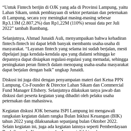
“Untuk Fintech berijin di OJK yang ada di Provinsi Lampung, yaitu
Lahan Sikam, untuk pembiayaan di sektor pertanian dan peternakan
di Lampung, secara yoy meningkat masing-masing sebesar
Rp3,13M (2.807,2%) dan Rp1,22M (110%) sesuai data per Juli
2022” tambah Bambang.
Selanjutnya, Ahmad Junaidi Auli, menyampaikan bahwa kehadiran
fintech-fintech ini dapat lebih banyak membantu usaha-usaha di
masyarakat. “Layanan fintech yang selama ini sudah berjalan, mesti
dipelajari juga kendala-kendala apa yang dialami sehingga ke
depannya dapat disiapkan regulasi-regulasi yang memadai, sehingga
peningkatan peran fintech dalam menopang usaha-usaha masyarakat
dapat berjalan dengan baik” ungkap Junaidi.
Diskusi ini juga diisi dengan penyampaian materi dari Ketua PPN
Lampung, Co-Founder & Director Lahan Sikam dan Commercial
Fund Manager Efishery. Selanjutnya dilakukan tanya jawab dan
diskusi dari peserta kegiatan yang dihadiri oleh pelaku usaha
peternakan dan mahasiswa.
Kegiatan diskusi JOK bersama ISPI Lampung ini mengawali
rangkaian kegiatan dalam rangka Bulan Inklusi Keuangan (BIK)
tahun 2022 yang dilaksanakan sepanjang bulan Oktober 2022.
Selain kegiatan ini, juga ada kegiatan lainnya seperti Pemberdayaan