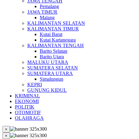
JAWA TENGAH
Pemalang
JAWA TIMUR
Malang
KALIMANTAN SELATAN
KALIMANTAN TIMUR
Kutai Barat
Kutai Kartanegara
KALIMANTAN TENGAH
Barito Selatan
Barito Utara
MALUKU UTARA
SUMATERA SELATAN
SUMATERA UTARA
Simalungun
KEPRI
GUNUNG KIDUL
KRIMINAL
EKONOMI
POLITIK
OTOMOTIF
OLAHRAGA
×
×