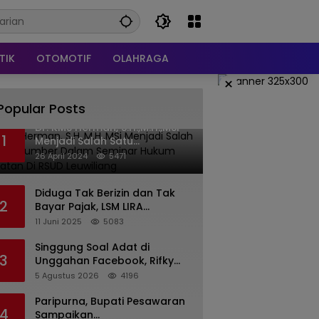
TIK
OTOMOTIF
OLAHRAGA
×
Popular Posts
Dr. KMS Herman, S.H.,M.H.,MSi
1
Menjadi Salah Satu
Narasumber Dalam Seminar
26 April 2024
5471
Hukum kesehatan Di RSUD
Leuwiliang
Diduga Tak Berizin dan Tak
2
Bayar Pajak, LSM LIRA
Laporkan Santerra de
11 Juni 2025
5083
Laponte ke Kejaksaan Kota
Batu
Singgung Soal Adat di
3
Unggahan Facebook, Rifky
Desriana Minta Maaf ke PDA
5 Agustus 2026
4196
dan Bupati Kubar
Paripurna, Bupati Pesawaran
4
Sampaikan