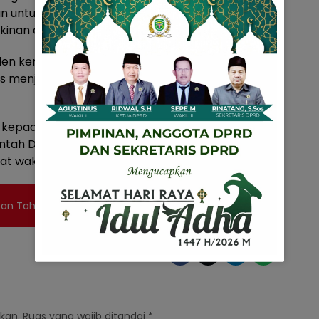
an untuk langkah-langkah strategis meredam
inan ekstrim di Kepri.
en kemarin, kita harus gunakan sebaik-baiknya
gus menjaga daya beli masyarakat,” kata Gubernur
i kepada Badan Anggaran yang telah bekerja
ntah Daerah sehingga perubahan APBD tahun
at waktu. (jlu)
tan Tahun 2022 Disahkan
kan.
Ruas yang wajib ditandai
*