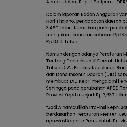
Ahmad dalam Rapat Paripurna DPRD 
Dalam laporan Badan Anggaran yang
Hari Thajono, pendapatan daerah p
3,480 triliun. Kemudian pada perub
mengalami kenaikan sebesar Rp 134
Rp 3,615 triliun.
Namun dengan adanya Peraturan M
Tentang Dana Insentif Daerah Untu
Tahun 2022, Provinsi Kepulauan R
dari Dana Insentif Daerah (DID) seb
membuat DID Kepri mengalami kenaika
Sehingga pada perubahan APBD Tah
Provinsi Kepri menjadi Rp 3,633 triliun
“Jadi Alhamdulillah Provinsi Kepri,
berdasarkan Peraturan Menteri Keuan
apresiasi kepada Pemerintah Provins