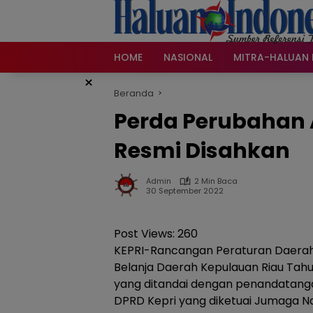
Langsung
ke
konten
HOME
NASIONAL
MITRA-HALUAN 
×
Beranda
Perda Perubahan 
Resmi Disahkan
Admin
2 Min Baca
30 September 2022
Post Views:
260
KEPRI-Rancangan Peraturan Daera
Belanja Daerah Kepulauan Riau Tah
yang ditandai dengan penandatang
DPRD Kepri yang diketuai Jumaga N