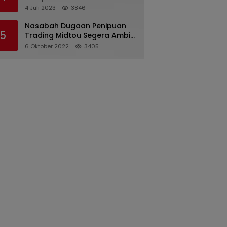
Pertanggungjawaban
4 Juli 2023
3846
Pelaksanaan APBD 2022
Nasabah Dugaan Penipuan
5
Trading Midtou Segera Ambil
Langkah Hukum
6 Oktober 2022
3405