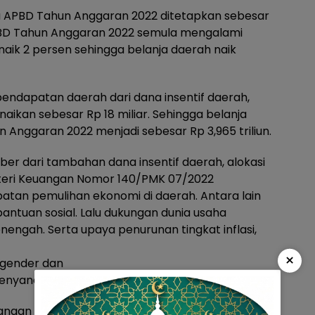
a APBD Tahun Anggaran 2022 ditetapkan sebesar
APBD Tahun Anggaran 2022 semula mengalami
 naik 2 persen sehingga belanja daerah naik
dapatan daerah dari dana insentif daerah,
ikan sebesar Rp 18 miliar. Sehingga belanja
Anggaran 2022 menjadi sebesar Rp 3,965 triliun.
er dari tambahan dana insentif daerah, alokasi
teri Keuangan Nomor 140/PMK 07/2022
tan pemulihan ekonomi di daerah. Antara lain
 bantuan sosial. Lalu dukungan dunia usaha
nengah. Serta upaya penurunan tingkat inflasi,
×
gender dan
yandang disabilitas.
dangan akhirnya mengatakan perubahan APBD