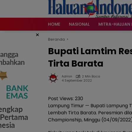
Langsung
ke
konten
HOME
NASIONAL
MITRA-HALUAN 
×
Beranda
Bupati Lamtim Re
Tirta Barata
Admin
2 Min Baca
4 September 2022
Post Views:
230
Lampung Timur — Bupati Lampung T
Lembah Tirta Barata. Peresmian di
Championship, Minggu (04/09/2022)