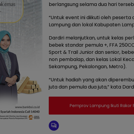
berlangsung selama dua hari tersebu
“Untuk event ini diikuti oleh pesert
Lampung dan lokal Kabupaten Lampu
Dardiri melanjutkan, untuk kelas pe
bebek standar pemula +, FFA 250CC 
Sport & Trail Junior dan senior, be
non pembalap, dan kelas Lokal Keca
Sekampung, Pekalongan, Metro).
“Untuk hadiah yang akan diperembutka
juta dan pemula dua juta,” kata Dardir
Pemprov Lampung Ikuti Rakor P