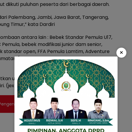
t diikuti puluhan peserta dari berbagai daerah.
a dari Palembang, Jambi, Jawa Barat, Tangerang,
ng Timur,” kata Dardiri
rlombaan antara lain : Bebek Standar Pemula U17,
Pemula, bebek modifikasi junior dam senior,
×
bek standar open, FFA Pemula Lamtim, Adventure
matan (Metro Kibang, Batanghari, Natar,
n untuk Kelas Senior 10 juta, kelas Junior tiga
i. (jex)
engendalian Inflasi Daerah