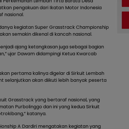
umi Perkemahan Lembah Tirta Barata Desa
kan pengakuan dari Ikatan Motor Indonesia
f nasional.
 adanya kegiatan Super Grasstrack Championship
a akan semakin dikenal di kancah nasional.
menjadi ajang ketangkasan juga sebagai bagian
kan,” ujar Dawam didampingi Ketua Kwarcab
akan pertama kalinya digelar di Sirkuit Lembah
t selanjutkan akan diikuti lebih banyak peserta
it Grasstrack yang bertaraf nasional, yang
tan Purbolinggo dan ini yang kedua Sirkuit
rokibang,” katanya.
onship A Dardiri mengatakan kegiatan yang