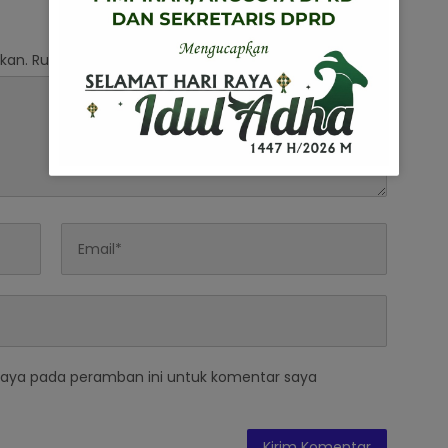
kan.
Ruas yang wajib ditandai
*
saya pada peramban ini untuk komentar saya