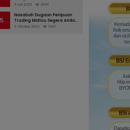
Pertanggungjawaban
4 Juli 2023
3840
Pelaksanaan APBD 2022
Nasabah Dugaan Penipuan
5
Trading Midtou Segera Ambil
Langkah Hukum
6 Oktober 2022
3397