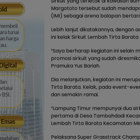
Sirkuit yang terletak di kawasan B
Margototo tersebut sudah mendapat
(IMI) sebagai arena balapan bertara
Lebih lanjut dikatakannya, dengan
ini kelak Sirkuit Lembah Tirta Barat
“Saya berharap kegiatan ini selain 
promosi sirkuit yang sudah diresmi
Pramuka Yus Bariah.
Dia melanjutkan, kegiatan ini merup
Tirta Barata. Kelak, pada event-even
dan semakin ramai.
“Lampung Timur mempunyai dua sirku
pertama di Desa Tambahdadi Kecama
Lembah Tirta Barata Kecamatan Met
Pelaksana Super Grasstrack Champi