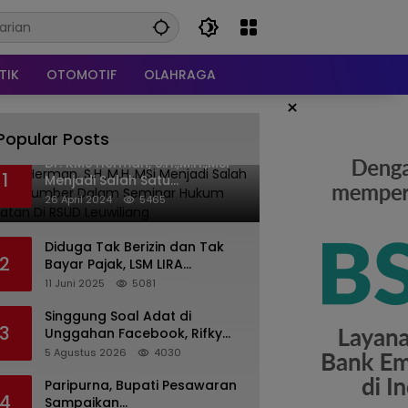
TIK
OTOMOTIF
OLAHRAGA
×
Popular Posts
Dr. KMS Herman, S.H.,M.H.,MSi
1
Menjadi Salah Satu
Narasumber Dalam Seminar
26 April 2024
5465
Hukum kesehatan Di RSUD
Leuwiliang
Diduga Tak Berizin dan Tak
2
Bayar Pajak, LSM LIRA
Laporkan Santerra de
11 Juni 2025
5081
Laponte ke Kejaksaan Kota
Batu
Singgung Soal Adat di
3
Unggahan Facebook, Rifky
Desriana Minta Maaf ke PDA
5 Agustus 2026
4030
dan Bupati Kubar
Paripurna, Bupati Pesawaran
4
Sampaikan