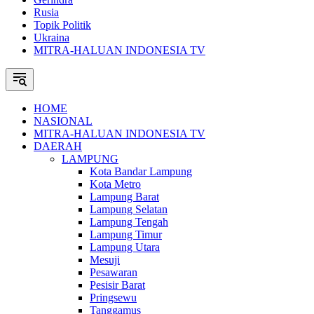
Rusia
Topik Politik
Ukraina
MITRA-HALUAN INDONESIA TV
HOME
NASIONAL
MITRA-HALUAN INDONESIA TV
DAERAH
LAMPUNG
Kota Bandar Lampung
Kota Metro
Lampung Barat
Lampung Selatan
Lampung Tengah
Lampung Timur
Lampung Utara
Mesuji
Pesawaran
Pesisir Barat
Pringsewu
Tanggamus