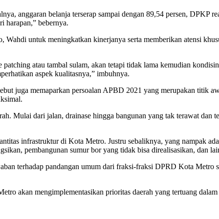
isalnya, anggaran belanja terserap sampai dengan 89,54 persen, DPKP r
ari harapan,” bebernya.
tro, Wahdi untuk meningkatkan kinerjanya serta memberikan atensi kh
 patching atau tambal sulam, akan tetapi tidak lama kemudian kondisiny
mperhatikan aspek kualitasnya,” imbuhnya.
tersebut juga memaparkan persoalan APBD 2021 yang merupakan titik
ksimal.
rah. Mulai dari jalan, drainase hingga bangunan yang tak terawat dan t
antitas infrastruktur di Kota Metro. Justru sebaliknya, yang nampak a
ngsikan, pembangunan sumur bor yang tidak bisa direalisasikan, dan la
ban terhadap pandangan umum dari fraksi-fraksi DPRD Kota Metro ser
 Metro akan mengimplementasikan prioritas daerah yang tertuang da