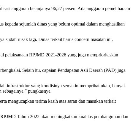
ealisasi anggaran belanjanya 96,27 persen. Ada anggaran pemeliharaan
usus kepada sejumlah dinas yang belum optimal dalam menghasilkan
a sudah rusak lagi. Dinas terkait harus concern masalah ini,
 awal pelaksanaan RPJMD 2021-2026 yang juga memprioritaskan
erbengkalai. Selain itu, capaian Pendapatan Asli Daerah (PAD) juga
dalah infrastruktur yang kondisinya semakin memprihatinkan, banyak
in sebagainya,” pungkasnya.
ta mengucapkan terima kasih atas saran dan masukan terkait
lam RPJMD Tahun 2022 akan meningkatkan kualitas pembangunan dan