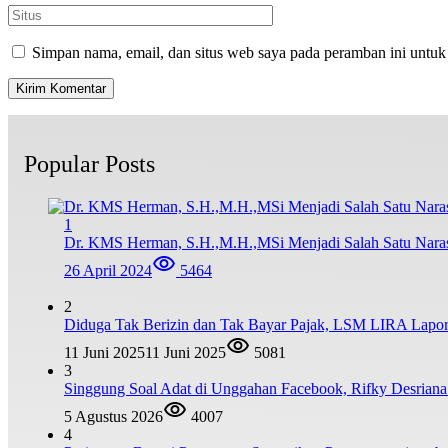
Simpan nama, email, dan situs web saya pada peramban ini untuk
Popular Posts
1
Dr. KMS Herman, S.H.,M.H.,MSi Menjadi Salah Satu Nar
26 April 2024
5464
2
Diduga Tak Berizin dan Tak Bayar Pajak, LSM LIRA Lapork
11 Juni 2025
11 Juni 2025
5081
3
Singgung Soal Adat di Unggahan Facebook, Rifky Desrian
5 Agustus 2026
4007
4