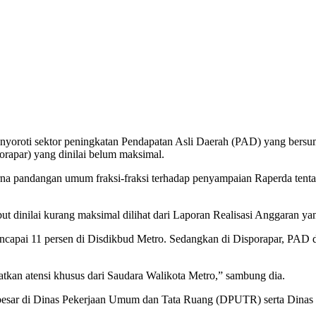
oti sektor peningkatan Pendapatan Asli Daerah (PAD) yang bersumbe
rapar) yang dinilai belum maksimal.
purna pandangan umum fraksi-fraksi terhadap penyampaian Raperda te
ut dinilai kurang maksimal dilihat dari Laporan Realisasi Anggaran ya
apai 11 persen di Disdikbud Metro. Sedangkan di Disporapar, PAD dar
atkan atensi khusus dari Saudara Walikota Metro,” sambung dia.
besar di Dinas Pekerjaan Umum dan Tata Ruang (DPUTR) serta Dina