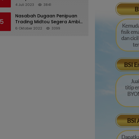
Pertanggungjawaban
4 Juli 2023
3841
Pelaksanaan APBD 2022
Nasabah Dugaan Penipuan
5
Trading Midtou Segera Ambil
Langkah Hukum
6 Oktober 2022
3399