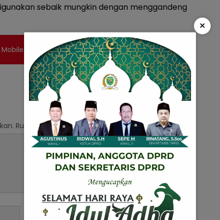
 digunakan sebaik mungkin dengan menggandeng
×
 Mobile Legend Bang Bang
kan.
Ruas yang wajib ditandai
*