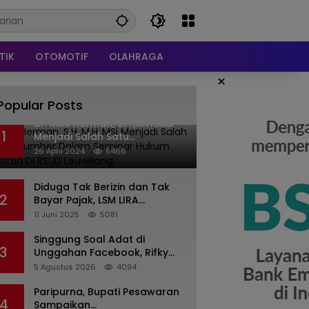
TIK
OTOMOTIF
OLAHRAGA
×
Popular Posts
Dr. KMS Herman, S.H.,M.H.,MSi
1
Menjadi Salah Satu
Narasumber Dalam Seminar
26 April 2024
5466
Hukum kesehatan Di RSUD
Leuwiliang
Diduga Tak Berizin dan Tak
2
Bayar Pajak, LSM LIRA
Laporkan Santerra de
11 Juni 2025
5081
Laponte ke Kejaksaan Kota
Batu
Singgung Soal Adat di
3
Unggahan Facebook, Rifky
Desriana Minta Maaf ke PDA
5 Agustus 2026
4094
dan Bupati Kubar
Paripurna, Bupati Pesawaran
4
Sampaikan