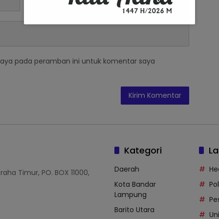
saya pada peramban ini untuk komentar saya
Kategori
La
Daerah
He
Graha Timur, PO. BOX 11000,
Kota Bandar
Po
Lampung
Pe
Barito Utara
Uni