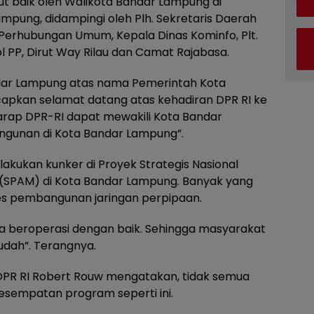
t baik oleh Walikota Bandar Lampung di
mpung, didampingi oleh Plh. Sekretaris Daerah
 Perhubungan Umum, Kepala Dinas Kominfo, Plt.
l PP, Dirut Way Rilau dan Camat Rajabasa.
dar Lampung atas nama Pemerintah Kota
pkan selamat datang atas kehadiran DPR RI ke
rap DPR-RI dapat mewakili Kota Bandar
gunan di Kota Bandar Lampung”.
lakukan kunker di Proyek Strategis Nasional
 (SPAM) di Kota Bandar Lampung. Banyak yang
es pembangunan jaringan perpipaan.
 beroperasi dengan baik. Sehingga masyarakat
udah”. Terangnya.
 DPR RI Robert Rouw mengatakan, tidak semua
esempatan program seperti ini.