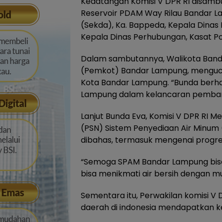
Kedatangan Komisi V DPR RI disambu
Reservoir PDAM Way Rilau Bandar La
(Sekda), Ka. Bappeda, Kepala Dinas
Kepala Dinas Perhubungan, Kasat Po
Dalam sambutannya, Walikota Ban
(Pemkot) Bandar Lampung, menguca
Kota Bandar Lampung. “Bunda berha
Lampung dalam kelancaran pemban
Lanjut Bunda Eva, Komisi V DPR RI Me
(PSN) Sistem Penyediaan Air Minum
dibahas, termasuk mengenai progr
“Semoga SPAM Bandar Lampung bisa
bisa menikmati air bersih dengan m
Sementara itu, Perwakilan komisi V
daerah di indonesia mendapatkan k