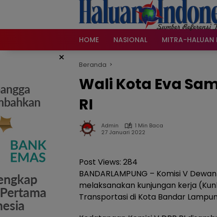
Langsung
ke
konten
HOME
NASIONAL
MITRA-HALUAN 
×
Beranda
Wali Kota Eva Sa
RI
Admin
1 Min Baca
27 Januari 2022
Post Views:
284
BANDARLAMPUNG – Komisi V Dewan Pe
melaksanakan kunjungan kerja (Kunk
Transportasi di Kota Bandar Lampun