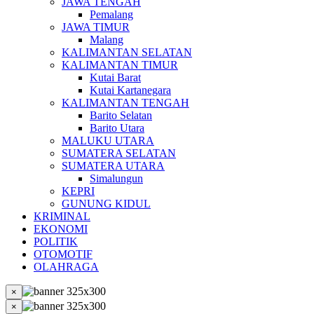
JAWA TENGAH
Pemalang
JAWA TIMUR
Malang
KALIMANTAN SELATAN
KALIMANTAN TIMUR
Kutai Barat
Kutai Kartanegara
KALIMANTAN TENGAH
Barito Selatan
Barito Utara
MALUKU UTARA
SUMATERA SELATAN
SUMATERA UTARA
Simalungun
KEPRI
GUNUNG KIDUL
KRIMINAL
EKONOMI
POLITIK
OTOMOTIF
OLAHRAGA
×
×