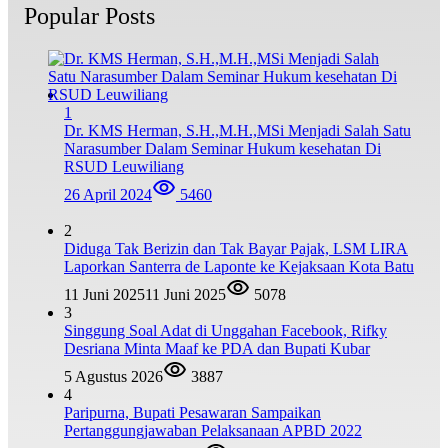
Popular Posts
1
Dr. KMS Herman, S.H.,M.H.,MSi Menjadi Salah Satu
Narasumber Dalam Seminar Hukum kesehatan Di
RSUD Leuwiliang
26 April 2024
5460
2
Diduga Tak Berizin dan Tak Bayar Pajak, LSM LIRA
Laporkan Santerra de Laponte ke Kejaksaan Kota Batu
11 Juni 2025
11 Juni 2025
5078
3
Singgung Soal Adat di Unggahan Facebook, Rifky
Desriana Minta Maaf ke PDA dan Bupati Kubar
5 Agustus 2026
3887
4
Paripurna, Bupati Pesawaran Sampaikan
Pertanggungjawaban Pelaksanaan APBD 2022