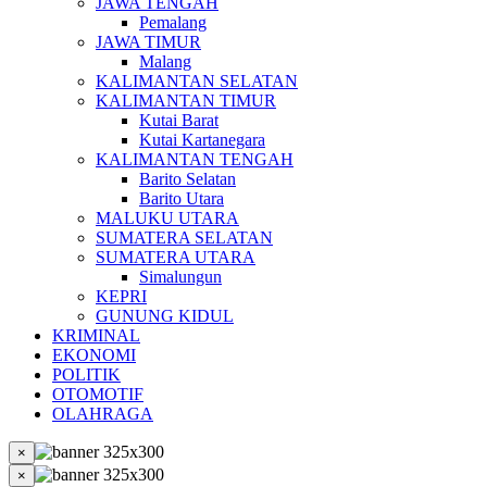
JAWA TENGAH
Pemalang
JAWA TIMUR
Malang
KALIMANTAN SELATAN
KALIMANTAN TIMUR
Kutai Barat
Kutai Kartanegara
KALIMANTAN TENGAH
Barito Selatan
Barito Utara
MALUKU UTARA
SUMATERA SELATAN
SUMATERA UTARA
Simalungun
KEPRI
GUNUNG KIDUL
KRIMINAL
EKONOMI
POLITIK
OTOMOTIF
OLAHRAGA
×
×