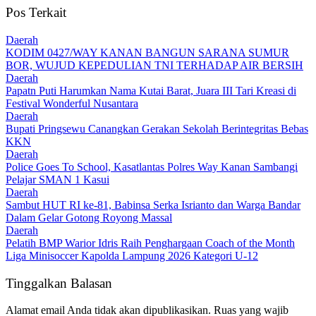
Pos Terkait
Daerah
KODIM 0427/WAY KANAN BANGUN SARANA SUMUR
BOR, WUJUD KEPEDULIAN TNI TERHADAP AIR BERSIH
Daerah
Papatn Puti Harumkan Nama Kutai Barat, Juara III Tari Kreasi di
Festival Wonderful Nusantara
Daerah
Bupati Pringsewu Canangkan Gerakan Sekolah Berintegritas Bebas
KKN
Daerah
Police Goes To School, Kasatlantas Polres Way Kanan Sambangi
Pelajar SMAN 1 Kasui
Daerah
Sambut HUT RI ke-81, Babinsa Serka Isrianto dan Warga Bandar
Dalam Gelar Gotong Royong Massal
Daerah
Pelatih BMP Warior Idris Raih Penghargaan Coach of the Month
Liga Minisoccer Kapolda Lampung 2026 Kategori U-12
Tinggalkan Balasan
Alamat email Anda tidak akan dipublikasikan.
Ruas yang wajib