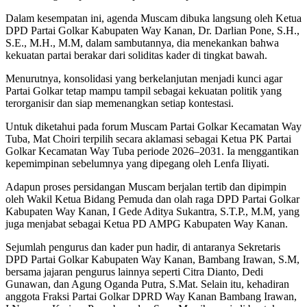
Dalam kesempatan ini, agenda Muscam dibuka langsung oleh Ketua
DPD Partai Golkar Kabupaten Way Kanan, Dr. Darlian Pone, S.H.,
S.E., M.H., M.M, dalam sambutannya, dia menekankan bahwa
kekuatan partai berakar dari soliditas kader di tingkat bawah.
Menurutnya, konsolidasi yang berkelanjutan menjadi kunci agar
Partai Golkar tetap mampu tampil sebagai kekuatan politik yang
terorganisir dan siap memenangkan setiap kontestasi.
Untuk diketahui pada forum Muscam Partai Golkar Kecamatan Way
Tuba, Mat Choiri terpilih secara aklamasi sebagai Ketua PK Partai
Golkar Kecamatan Way Tuba periode 2026–2031. Ia menggantikan
kepemimpinan sebelumnya yang dipegang oleh Lenfa Iliyati.
Adapun proses persidangan Muscam berjalan tertib dan dipimpin
oleh Wakil Ketua Bidang Pemuda dan olah raga DPD Partai Golkar
Kabupaten Way Kanan, I Gede Aditya Sukantra, S.T.P., M.M, yang
juga menjabat sebagai Ketua PD AMPG Kabupaten Way Kanan.
Sejumlah pengurus dan kader pun hadir, di antaranya Sekretaris
DPD Partai Golkar Kabupaten Way Kanan, Bambang Irawan, S.M,
bersama jajaran pengurus lainnya seperti Citra Dianto, Dedi
Gunawan, dan Agung Oganda Putra, S.Mat. Selain itu, kehadiran
anggota Fraksi Partai Golkar DPRD Way Kanan Bambang Irawan,