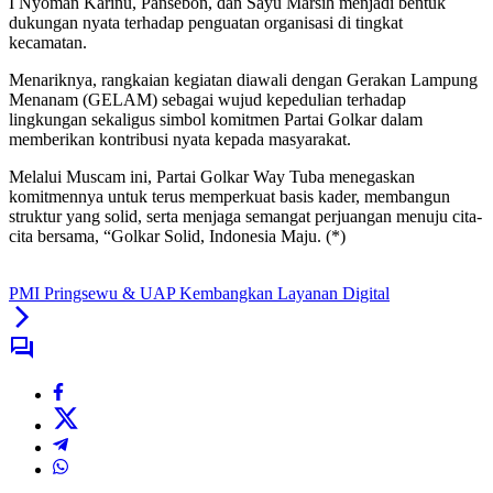
I Nyoman Karinu, Pansebon, dan Sayu Marsih menjadi bentuk
dukungan nyata terhadap penguatan organisasi di tingkat
kecamatan.
Menariknya, rangkaian kegiatan diawali dengan Gerakan Lampung
Menanam (GELAM) sebagai wujud kepedulian terhadap
lingkungan sekaligus simbol komitmen Partai Golkar dalam
memberikan kontribusi nyata kepada masyarakat.
Melalui Muscam ini, Partai Golkar Way Tuba menegaskan
komitmennya untuk terus memperkuat basis kader, membangun
struktur yang solid, serta menjaga semangat perjuangan menuju cita-
cita bersama, “Golkar Solid, Indonesia Maju. (*)
PMI Pringsewu & UAP Kembangkan Layanan Digital