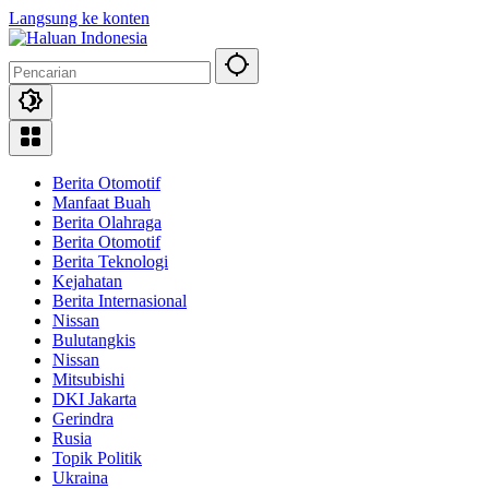
Langsung ke konten
Berita Otomotif
Manfaat Buah
Berita Olahraga
Berita Otomotif
Berita Teknologi
Kejahatan
Berita Internasional
Nissan
Bulutangkis
Nissan
Mitsubishi
DKI Jakarta
Gerindra
Rusia
Topik Politik
Ukraina