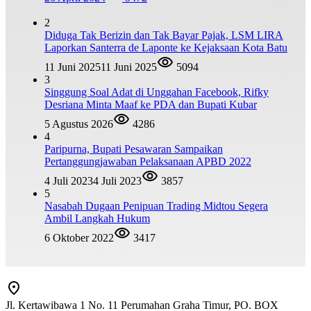
2
Diduga Tak Berizin dan Tak Bayar Pajak, LSM LIRA
Laporkan Santerra de Laponte ke Kejaksaan Kota Batu
11 Juni 2025
11 Juni 2025
5094
3
Singgung Soal Adat di Unggahan Facebook, Rifky
Desriana Minta Maaf ke PDA dan Bupati Kubar
5 Agustus 2026
4286
4
Paripurna, Bupati Pesawaran Sampaikan
Pertanggungjawaban Pelaksanaan APBD 2022
4 Juli 2023
4 Juli 2023
3857
5
Nasabah Dugaan Penipuan Trading Midtou Segera
Ambil Langkah Hukum
6 Oktober 2022
3417
Jl. Kertawibawa 1 No. 11 Perumahan Graha Timur, PO. BOX