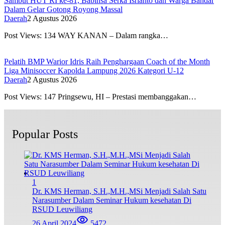
Sambut HUT RI ke-81, Babinsa Serka Isrianto dan Warga Bandar
Dalam Gelar Gotong Royong Massal
Daerah
2 Agustus 2026
Post Views: 134 WAY KANAN – Dalam rangka…
Pelatih BMP Warior Idris Raih Penghargaan Coach of the Month
Liga Minisoccer Kapolda Lampung 2026 Kategori U-12
Daerah
2 Agustus 2026
Post Views: 147 Pringsewu, HI – Prestasi membanggakan…
Popular Posts
1
Dr. KMS Herman, S.H.,M.H.,MSi Menjadi Salah Satu
Narasumber Dalam Seminar Hukum kesehatan Di
RSUD Leuwiliang
26 April 2024
5472