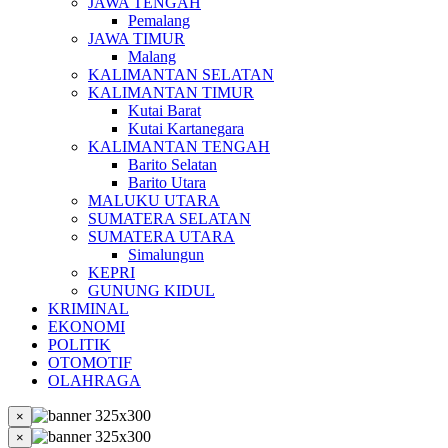
JAWA TENGAH
Pemalang
JAWA TIMUR
Malang
KALIMANTAN SELATAN
KALIMANTAN TIMUR
Kutai Barat
Kutai Kartanegara
KALIMANTAN TENGAH
Barito Selatan
Barito Utara
MALUKU UTARA
SUMATERA SELATAN
SUMATERA UTARA
Simalungun
KEPRI
GUNUNG KIDUL
KRIMINAL
EKONOMI
POLITIK
OTOMOTIF
OLAHRAGA
×
×