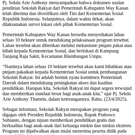
Pj. Sekda Arie Anthony menyampaikan bahwa dokumen usulan
pendirian Sekolah Rakyat dari Pemerintah Kabupaten Way Kanan
telah diterima dan diverifikasi oleh Tim dari Kementerian Sosial
Republik Indonesia. Selanjutnya, dalam waktu dekat, akan
dilaksanakan survei lokasi oleh pihak Kementerian Sosial.
Pemerintah Kabupaten Way Kanan bersedia menyediakan lahan
seluas 10 hektare untuk mendukung pelaksanaan program tersebut.
Lahan tersebut akan diberikan melalui mekanisme pinjam pakai atau
hibah kepada Kementerian Sosial, dan berlokasi di Kampung
Tanjung Raja Sakti, Kecamatan Blambangan Umpu.
“Nantinya lahan seluas 10 hektare tersebut akan kami hibahkan atau
pinjam pakaikan kepada Kementerian Sosial untuk pembangunan
Sekolah Rakyat. Ini adalah bentuk nyata komitmen Pemerintah
Daerah dalam mendukung peningkatan akses dan kualitas
pendidikan. Harapan kita, Sekolah Rakyat ini dapat segera terwujud
dan memberikan manfaat besar bagi anak-anak kita,” ujar Pj. Sekda
Arie Anthony Thamrin, dalam keterangannya. Rabu, (23/4/2025).
Sebagai informasi, Sekolah Rakyat merupakan program yang
digagas oleh Presiden Republik Indonesia, Bapak Prabowo
Subianto, dengan tujuan memberikan pendidikan gratis dan
berkualitas bagi anak-anak dari keluarga miskin dan miskin ekstrem.
Program ini dijadwalkan akan mulai menerima peserta didik pada