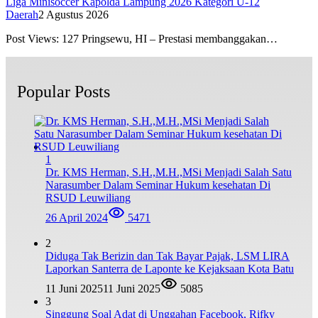
Liga Minisoccer Kapolda Lampung 2026 Kategori U-12
Daerah
2 Agustus 2026
Post Views: 127 Pringsewu, HI – Prestasi membanggakan…
Popular Posts
1
Dr. KMS Herman, S.H.,M.H.,MSi Menjadi Salah Satu
Narasumber Dalam Seminar Hukum kesehatan Di
RSUD Leuwiliang
26 April 2024
5471
2
Diduga Tak Berizin dan Tak Bayar Pajak, LSM LIRA
Laporkan Santerra de Laponte ke Kejaksaan Kota Batu
11 Juni 2025
11 Juni 2025
5085
3
Singgung Soal Adat di Unggahan Facebook, Rifky