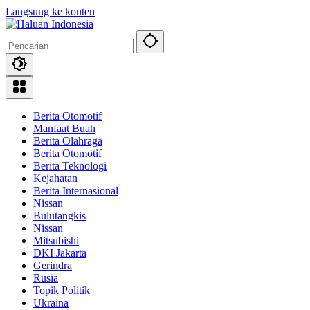
Langsung ke konten
Berita Otomotif
Manfaat Buah
Berita Olahraga
Berita Otomotif
Berita Teknologi
Kejahatan
Berita Internasional
Nissan
Bulutangkis
Nissan
Mitsubishi
DKI Jakarta
Gerindra
Rusia
Topik Politik
Ukraina