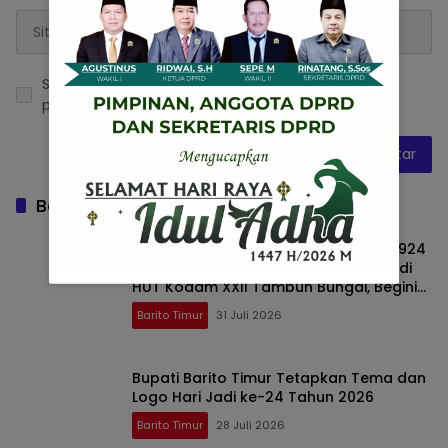
Simpan nama, email, dan situs web saya pada
peramban ini untuk komentar saya berikutnya.
Baca Juga
Kontingen Peleton Tangkas Yonif TP 924
Uria Mapas Harumkan Nama Bartim di
HUT Kodam XXII Tambun Bungai, Begini
Aksi Heroiknya !!
Barito Timur
31 Juli 2026
Bupati Barito Timur Tetapkan Tema dan
Logo Hari Jadi ke-24 Tahun 2026
Barito Timur
28 Juli 2026