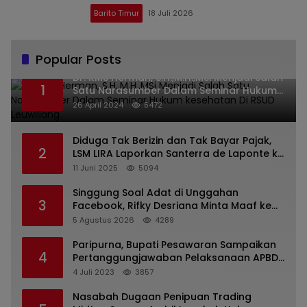
Barito Timur
18 Juli 2026
Popular Posts
Dr. KMS Herman, S.H.,M.H.,MSi Menjadi Salah
1
Satu Narasumber Dalam Seminar Hukum
kesehatan Di RSUD Leuwiliang
26 April 2024
5472
Diduga Tak Berizin dan Tak Bayar Pajak,
2
LSM LIRA Laporkan Santerra de Laponte ke
Kejaksaan Kota Batu
11 Juni 2025
5094
Singgung Soal Adat di Unggahan
3
Facebook, Rifky Desriana Minta Maaf ke
PDA dan Bupati Kubar
5 Agustus 2026
4289
Paripurna, Bupati Pesawaran Sampaikan
4
Pertanggungjawaban Pelaksanaan APBD
2022
4 Juli 2023
3857
Nasabah Dugaan Penipuan Trading