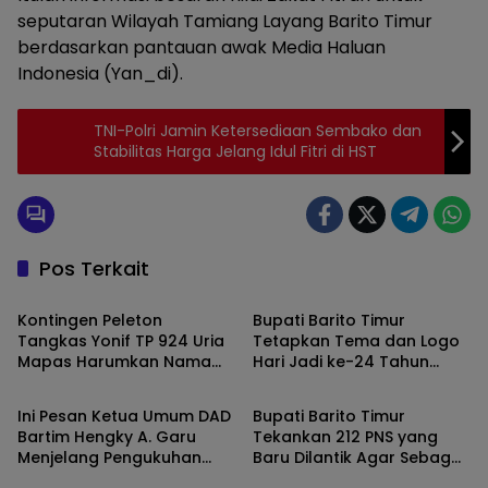
seputaran Wilayah Tamiang Layang Barito Timur
berdasarkan pantauan awak Media Haluan
Indonesia (Yan_di).
TNI-Polri Jamin Ketersediaan Sembako dan
Stabilitas Harga Jelang Idul Fitri di HST
Pos Terkait
Barito Timur
Barito Timur
Kontingen Peleton
Bupati Barito Timur
Tangkas Yonif TP 924 Uria
Tetapkan Tema dan Logo
Mapas Harumkan Nama
Hari Jadi ke-24 Tahun
Barito Timur
Barito Timur
Bartim di HUT Kodam XXII
2026
Tambun Bungai, Begini Aksi
Ini Pesan Ketua Umum DAD
Bupati Barito Timur
Heroiknya !!
Bartim Hengky A. Garu
Tekankan 212 PNS yang
Menjelang Pengukuhan
Baru Dilantik Agar Sebagai
Barito Timur
Barito Timur
dan Pelantikan DAD
Motor Penggerak