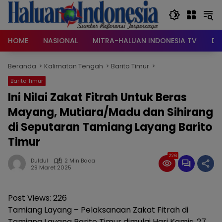
Langsung
ke
konten
HOME
NASIONAL
MITRA-HALUAN INDONESIA TV
DA
Beranda
Kalimatan Tengah
Barito Timur
Barito Timur
Ini Nilai Zakat Fitrah Untuk Beras
Mayang, Mutiara/Madu dan Sihirang
di Seputaran Tamiang Layang Barito
Timur
226
Duldul
2 Min Baca
29 Maret 2025
Post Views:
226
Tamiang Layang – Pelaksanaan Zakat Fitrah di
Tamiang Layang Barito Timur dimulai Hari Kamis, 27