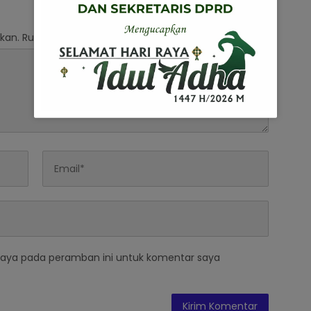
kan.
Ruas yang wajib ditandai
*
saya pada peramban ini untuk komentar saya