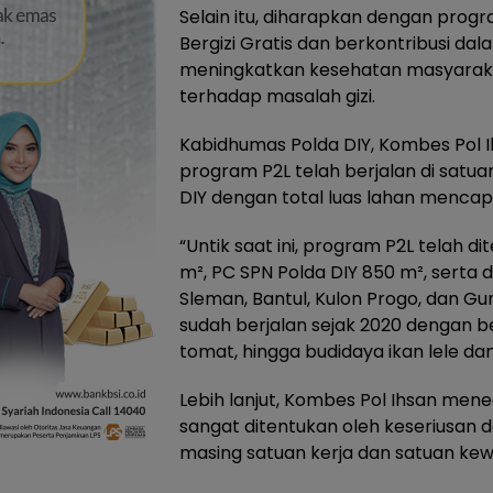
Selain itu, diharapkan dengan pro
Bergizi Gratis dan berkontribusi d
meningkatkan kesehatan masyaraka
terhadap masalah gizi.
Kabidhumas Polda DIY, Kombes Pol 
program P2L telah berjalan di satua
DIY dengan total luas lahan mencapa
“Untik saat ini, program P2L telah d
m², PC SPN Polda DIY 850 m², serta 
Sleman, Bantul, Kulon Progo, dan Gu
sudah berjalan sejak 2020 dengan be
tomat, hingga budidaya ikan lele dan 
Lebih lanjut, Kombes Pol Ihsan me
sangat ditentukan oleh keseriusan da
masing satuan kerja dan satuan kew