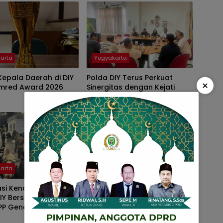
arta
Yogyakarta
epala Daerah di DIY
Polda DIY Terus Perkuat
×
emred Award 2026
Sinergitas dengan Kejati
arta
Yogyakarta
asi Kenakalan Remaja
Hari Bhayangkara, Polda DIY
DIY Bersama BNNP dan
Gelar Lomba Mancing
PP Gencarkan Patroli
Bersama Nelayan