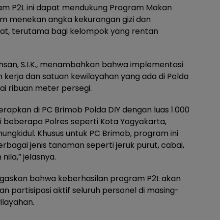
gram P2L ini dapat mendukung Program Makan
alam menekan angka kekurangan gizi dan
t, terutama bagi kelompok yang rentan
Ihsan, S.I.K., menambahkan bahwa implementasi
n kerja dan satuan kewilayahan yang ada di Polda
i ribuan meter persegi.
iterapkan di PC Brimob Polda DIY dengan luas 1.000
di beberapa Polres seperti Kota Yogyakarta,
nungkidul. Khusus untuk PC Brimob, program ini
rbagai jenis tanaman seperti jeruk purut, cabai,
nila,” jelasnya.
negaskan bahwa keberhasilan program P2L akan
n partisipasi aktif seluruh personel di masing-
ilayahan.