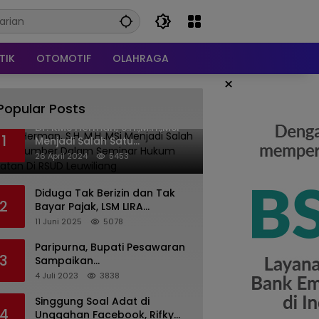
TIK
OTOMOTIF
OLAHRAGA
×
Popular Posts
Dr. KMS Herman, S.H.,M.H.,MSi
1
Menjadi Salah Satu
Narasumber Dalam Seminar
26 April 2024
5453
Hukum kesehatan Di RSUD
Leuwiliang
Diduga Tak Berizin dan Tak
2
Bayar Pajak, LSM LIRA
Laporkan Santerra de
11 Juni 2025
5078
Laponte ke Kejaksaan Kota
Batu
Paripurna, Bupati Pesawaran
3
Sampaikan
Pertanggungjawaban
4 Juli 2023
3838
Pelaksanaan APBD 2022
Singgung Soal Adat di
4
Unggahan Facebook, Rifky