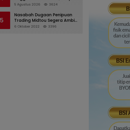
Desriana Minta Maaf ke PDA
5 Agustus 2026
3624
dan Bupati Kubar
Nasabah Dugaan Penipuan
5
Trading Midtou Segera Ambil
Langkah Hukum
6 Oktober 2022
3396