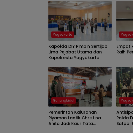
Yogyakarta
Yogyak
Kapolda DIY Pimpin Sertijab
Empat K
Lima Pejabat Utama dan
Raih P
Kapolresta Yogyakarta
Gunungkidul
Yogyak
Pemerintah Kalurahan
Antisip
Piyaman Lantik Christina
Polda 
Anita Jadi Kaur Tata
Satpol 
Laksana