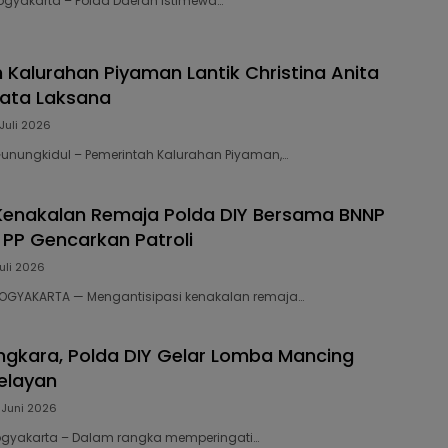
 Yogyakarta – Polda Daerah Istimewa…
 Kalurahan Piyaman Lantik Christina Anita
Tata Laksana
 Juli 2026
 Gunungkidul – Pemerintah Kalurahan Piyaman,…
 Kenakalan Remaja Polda DIY Bersama BNNP
 PP Gencarkan Patroli
uli 2026
 YOGYAKARTA — Mengantisipasi kenakalan remaja…
ngkara, Polda DIY Gelar Lomba Mancing
elayan
 Juni 2026
 Yogyakarta – Dalam rangka memperingati…