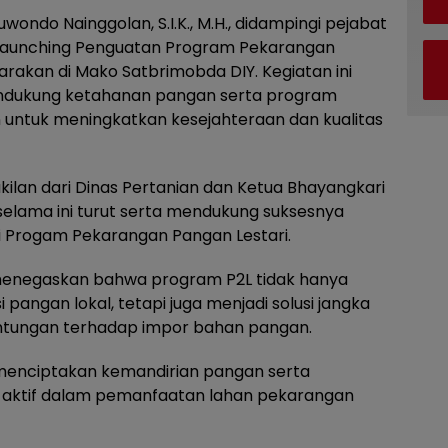
uwondo Nainggolan, S.I.K., M.H., didampingi pejabat
 Launching Penguatan Program Pekarangan
arakan di Mako Satbrimobda DIY. Kegiatan ini
ndukung ketahanan pangan serta program
an untuk meningkatkan kesejahteraan dan kualitas
wakilan dari Dinas Pertanian dan Ketua Bhayangkari
selama ini turut serta mendukung suksesnya
 Progam Pekarangan Pangan Lestari.
menegaskan bahwa program P2L tidak hanya
pangan lokal, tetapi juga menjadi solusi jangka
ntungan terhadap impor bahan pangan.
a menciptakan kemandirian pangan serta
 aktif dalam pemanfaatan lahan pekarangan