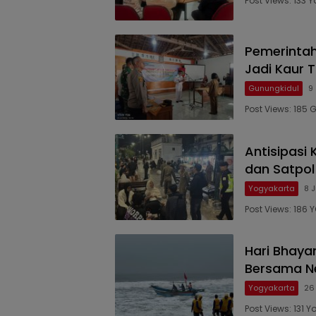
Post Views: 133
Pemerintah
Jadi Kaur 
Gunungkidul
9
Post Views: 185
Antisipasi
dan Satpol
Yogyakarta
8 J
Post Views: 186
Hari Bhaya
Bersama N
Yogyakarta
26
Post Views: 131