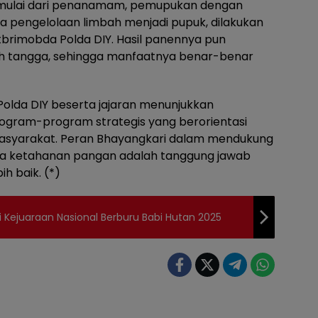
, mulai dari penanamam, pemupukan dengan
a pengelolaan limbah menjadi pupuk, dilakukan
brimobda Polda DIY. Hasil panennya pun
mah tangga, sehingga manfaatnya benar-benar
Polda DIY beserta jajaran menunjukkan
gram-program strategis yang berorientasi
asyarakat. Peran Bhayangkari dalam mendukung
hwa ketahanan pangan adalah tanggung jawab
h baik. (*)
i Kejuaraan Nasional Berburu Babi Hutan 2025