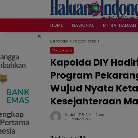
Langsung
ke
konten
HOME
NASIONAL
MITRA-HALUAN 
×
Beranda
Yogyakarta
Yogyakarta
Kapolda DIY Hadi
Program Pekarang
Wujud Nyata Ket
Kesejahteraan M
Duldul
2 Min Baca
25 Februari 2025
Post Views:
299