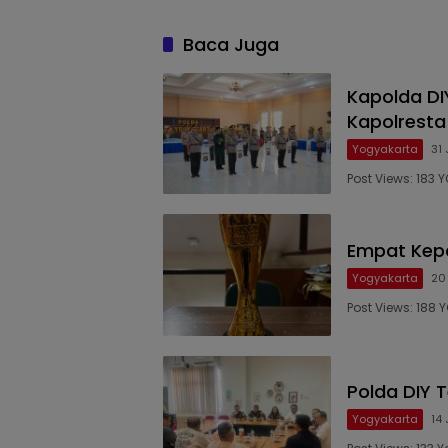
Baca Juga
Kapolda DI
Kapolresta
Yogyakarta
31 
Post Views: 183
Empat Kepa
Yogyakarta
20
Post Views: 18
Polda DIY T
Yogyakarta
14 