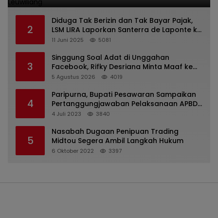
Diduga Tak Berizin dan Tak Bayar Pajak,
2
LSM LIRA Laporkan Santerra de Laponte ke
Kejaksaan Kota Batu
11 Juni 2025
5081
Singgung Soal Adat di Unggahan
3
Facebook, Rifky Desriana Minta Maaf ke
PDA dan Bupati Kubar
5 Agustus 2026
4019
Paripurna, Bupati Pesawaran Sampaikan
4
Pertanggungjawaban Pelaksanaan APBD
2022
4 Juli 2023
3840
Nasabah Dugaan Penipuan Trading
5
Midtou Segera Ambil Langkah Hukum
6 Oktober 2022
3397