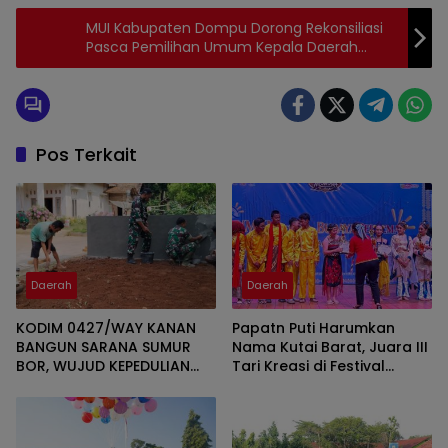
MUI Kabupaten Dompu Dorong Rekonsiliasi
Pasca Pemilihan Umum Kepala Daerah
Tahun 2024
Pos Terkait
Daerah
Daerah
KODIM 0427/WAY KANAN
Papatn Puti Harumkan
BANGUN SARANA SUMUR
Nama Kutai Barat, Juara III
BOR, WUJUD KEPEDULIAN
Tari Kreasi di Festival
TNI TERHADAP AIR BERSIH
Wonderful Nusantara