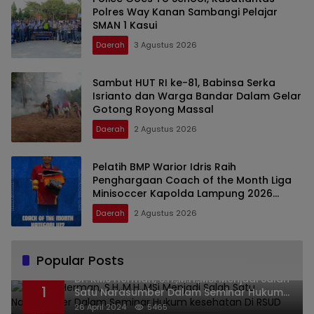
Polres Way Kanan Sambangi Pelajar
SMAN 1 Kasui
Daerah
3 Agustus 2026
Sambut HUT RI ke-81, Babinsa Serka
Isrianto dan Warga Bandar Dalam Gelar
Gotong Royong Massal
Daerah
2 Agustus 2026
Pelatih BMP Warior Idris Raih
Penghargaan Coach of the Month Liga
Minisoccer Kapolda Lampung 2026
Kategori U-12
Daerah
2 Agustus 2026
Popular Posts
Dr. KMS Herman, S.H.,M.H.,MSi Menjadi Salah
1
Satu Narasumber Dalam Seminar Hukum
kesehatan Di RSUD Leuwiliang
26 April 2024
5465