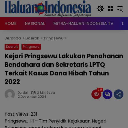
Langsung
ke
konten
HOME
NASIONAL
MITRA-HALUAN INDONESIA TV
DA
Beranda
Daerah
Pringsewu
Daerah
Pringsewu
Kejari Pringsewu Lakukan Penahanan
Bendahara dan Sekretaris LPTQ
Terkait Kasus Dana Hibah Tahun
2022
231
Duldul
2 Min Baca
2 Desember 2024
Post Views:
231
Pringsewu, HI – Tim Penyidik Kejaksaan Negeri
Pringsewu menetapkan dua orang sebagai