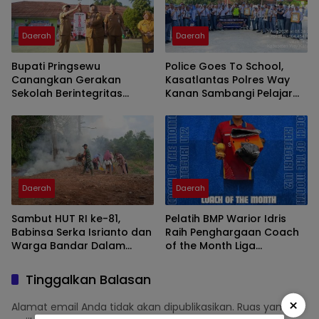
Daerah
Daerah
Bupati Pringsewu
Police Goes To School,
Canangkan Gerakan
Kasatlantas Polres Way
Sekolah Berintegritas
Kanan Sambangi Pelajar
Bebas KKN
SMAN 1 Kasui
Daerah
Daerah
Sambut HUT RI ke-81,
Pelatih BMP Warior Idris
Babinsa Serka Isrianto dan
Raih Penghargaan Coach
Warga Bandar Dalam
of the Month Liga
Gelar Gotong Royong
Minisoccer Kapolda
Massal
Lampung 2026 Kategori U-
Tinggalkan Balasan
12
×
Alamat email Anda tidak akan dipublikasikan.
Ruas yang