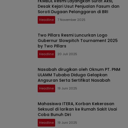
FKMBDL Resmi Layangkan Surat Aksi,
Desak Kejari Usut Penjualan Fasum dan
Soroti Dugaan Pelanggaran di BRI
Headline
7 November 2025
Two Pillars Resmi Luncurkan Logo
Gubernur Slowpitch Tournament 2025
by Two Pillars
Headline
20 Juli 2025
Nasabah dirugikan oleh Oknum PT. PNM
ULAMM Tubaba Diduga Gelapkan
Angsuran Serta Sertifikat Nasabah
Headline
19 Juni 2025
Mahasiswa ITERA, Korban Kekerasan
Seksual di larikan ke Rumah Sakit Usai
Coba Bunuh Diri
Headline
19 Juni 2025