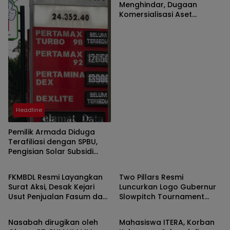
Menghindar, Dugaan
Komersialisasi Aset
Pemprov Kian Menguat
Headline
Pemilik Armada Diduga
Terafiliasi dengan SPBU,
Pengisian Solar Subsidi
Headline
Headline
untuk Truk Pengangkut
BBM Terungkap
FKMBDL Resmi Layangkan
Two Pillars Resmi
Surat Aksi, Desak Kejari
Luncurkan Logo Gubernur
Usut Penjualan Fasum dan
Slowpitch Tournament
Headline
Headline
Soroti Dugaan
2025 by Two Pillars
Pelanggaran di BRI
Nasabah dirugikan oleh
Mahasiswa ITERA, Korban