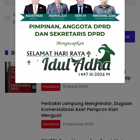
Simpan nama, email, dan situs web saya pada
peramban ini untuk komentar saya berikutnya.
Baca Juga
Pemilik Armada Diduga Terafiliasi
dengan SPBU, Pengisian Solar Subsidi
untuk Truk Pengangkut BBM Terungkap
Headline
15 Maret 2026
Perbakin Lampung Menghindar, Dugaan
Komersialisasi Aset Pemprov Kian
Menguat
Headline
8 Desember 2025