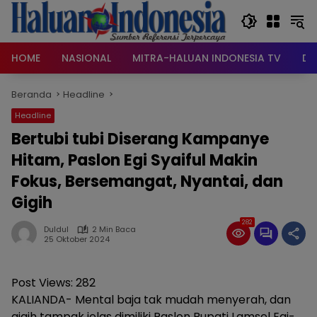
Langsung
ke
konten
HOME
NASIONAL
MITRA-HALUAN INDONESIA TV
DA
Beranda
Headline
Headline
Bertubi tubi Diserang Kampanye
Hitam, Paslon Egi Syaiful Makin
Fokus, Bersemangat, Nyantai, dan
Gigih
282
Duldul
2 Min Baca
25 Oktober 2024
Post Views:
282
KALIANDA- Mental baja tak mudah menyerah, dan
gigih tampak jelas dimiliki Paslon Bupati Lamsel Egi-