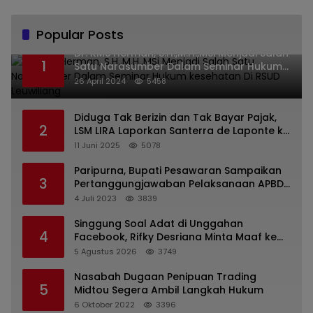
Popular Posts
Dr. KMS Herman, S.H.,M.H.,MSi Menjadi Salah
1
Satu Narasumber Dalam Seminar Hukum
kesehatan Di RSUD Leuwiliang
26 April 2024
5458
Diduga Tak Berizin dan Tak Bayar Pajak,
2
LSM LIRA Laporkan Santerra de Laponte ke
Kejaksaan Kota Batu
11 Juni 2025
5078
Paripurna, Bupati Pesawaran Sampaikan
3
Pertanggungjawaban Pelaksanaan APBD
2022
4 Juli 2023
3839
Singgung Soal Adat di Unggahan
4
Facebook, Rifky Desriana Minta Maaf ke
PDA dan Bupati Kubar
5 Agustus 2026
3749
Nasabah Dugaan Penipuan Trading
5
Midtou Segera Ambil Langkah Hukum
6 Oktober 2022
3396