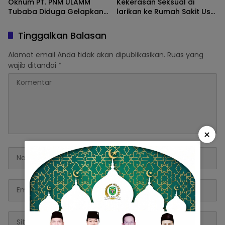
Oknum PT. PNM ULAMM
Kekerasan Seksual di
Tubaba Diduga Gelapkan
larikan ke Rumah Sakit Usai
Angsuran Serta Sertifikat
Coba Bunuh Diri
Nasabah
Tinggalkan Balasan
Alamat email Anda tidak akan dipublikasikan.
Ruas yang
wajib ditandai
*
×