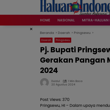
Langsung
ke
konten
HOME
NASIONAL
MITRA-HALUAN 
×
Beranda
Daerah
Pringsewu
Daerah
Pringsewu
Pj. Bupati Prings
Gerakan Pangan M
2024
Duldul
1 Min Baca
20 Agustus 2024
Post Views:
370
Pringsewu, HI – Dalam upaya mend