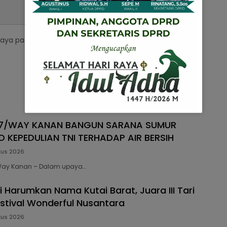
saya pada peramban ini untuk komentar saya
27/WAY KANAN BANGUN SARANA SUMUR
 KEPEDULIAN TNI TERHADAP AIR BERSIH
tus 2026
5 Way Kanan – Dalam upaya…
 Harumkan Nama Kutai Barat, Juara III Tari
estival Wonderful Nusantara
tus 2026