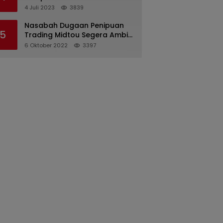
Pertanggungjawaban
4 Juli 2023
3839
Pelaksanaan APBD 2022
Nasabah Dugaan Penipuan
5
Trading Midtou Segera Ambil
Langkah Hukum
6 Oktober 2022
3397