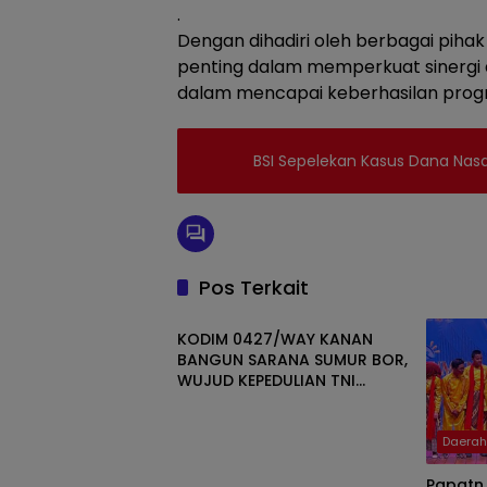
.
Dengan dihadiri oleh berbagai piha
penting dalam memperkuat sinergi 
dalam mencapai keberhasilan progra
BSI Sepelekan Kasus Dana Nasa
Pos Terkait
Daerah
KODIM 0427/WAY KANAN
BANGUN SARANA SUMUR BOR,
WUJUD KEPEDULIAN TNI
TERHADAP AIR BERSIH
Daera
Papatn