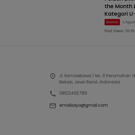
the Month 
Kategori U
Daerah
2 Agus
Post Views: 113
Jl. Kertawibawa 1 No. 11 Perumahan 
Bekasi, Jawa Barat, Indonesia
08123456789
emailsaya@gmail.com