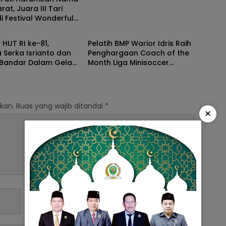
rat, Juara III Tari
di Festival Wonderful
h
Daerah
ara
HUT RI ke-81,
Pelatih BMP Warior Idris Raih
 Serka Isrianto dan
Penghargaan Coach of the
Bandar Dalam Gelar
Month Liga Minisoccer
 Royong Massal
Kapolda Lampung 2026
Kategori U-12
kan.
Ruas yang wajib ditandai
*
×