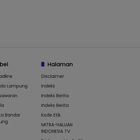
bel
Halaman
adline
Disclaimer
lda Lampung
Indeks
sawaran
Indeks Berita
la
Indeks Berita
ta Bandar
Kode Etik
ung
MITRA-HALUAN
INDONESIA TV