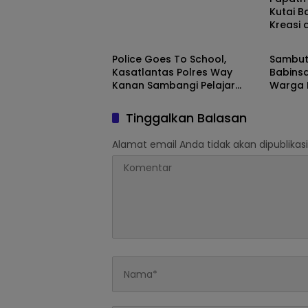
Kutai Ba
Kreasi 
Daerah
Daera
Nusant
Police Goes To School,
Sambut 
Kasatlantas Polres Way
Babinsa
Kanan Sambangi Pelajar
Warga 
SMAN 1 Kasui
Gotong
Tinggalkan Balasan
Alamat email Anda tidak akan dipublikasi