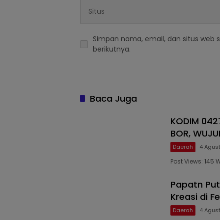
Simpan nama, email, dan situs web 
berikutnya.
Baca Juga
KODIM 04
BOR, WUJUD
Daerah
4 Agus
Post Views: 14
Papatn Puti
Kreasi di F
Daerah
4 Agus