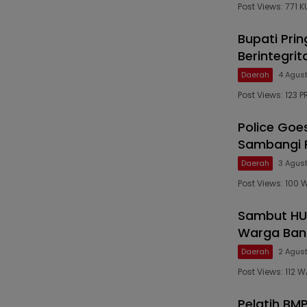
Post Views: 771
Bupati Pri
Berintegri
Daerah
4 Agus
Post Views: 123 
Police Goe
Sambangi P
Daerah
3 Agus
Post Views: 100
Sambut HUT
Warga Ban
Daerah
2 Agus
Post Views: 112
Pelatih BM