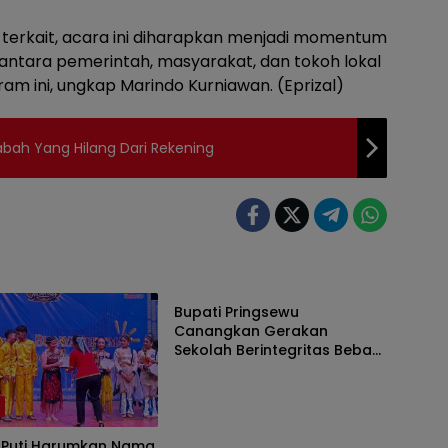
k terkait, acara ini diharapkan menjadi momentum
antara pemerintah, masyarakat, dan tokoh lokal
m ini, ungkap Marindo Kurniawan. (Eprizal)
bah Yang Hilang Dari Rekening
Daerah
Bupati Pringsewu
Canangkan Gerakan
Sekolah Berintegritas Bebas
KKN
h
 Puti Harumkan Nama