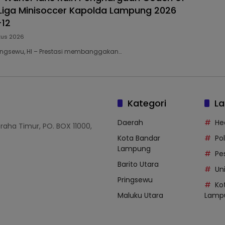
Liga Minisoccer Kapolda Lampung 2026
-12
tus 2026
 Pringsewu, HI – Prestasi membanggakan…
Kategori
La
Daerah
He
Graha Timur, PO. BOX 11000,
Kota Bandar
Po
Lampung
Pe
Barito Utara
Uni
Pringsewu
Ko
Maluku Utara
Lamp