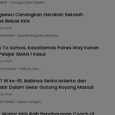
 KUBAR – Sanggar Seni Papatn…
ngsewu Canangkan Gerakan Sekolah
tas Bebas KKN
tus 2026
PRINGSEWU – Bupati Pringsewu Riyanto…
s To School, Kasatlantas Polres Way Kanan
elajar SMAN 1 Kasui
tus 2026
 Way Kanan – Satuan Lalu…
 RI ke-81, Babinsa Serka Isrianto dan
dar Dalam Gelar Gotong Royong Massal
tus 2026
 WAY KANAN – Dalam rangka…
P Warior Idris Raih Penghargaan Coach of