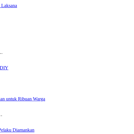
a Laksana
6…
a DIY
kan untuk Ribuan Warga
a…
 Pelaku Diamankan