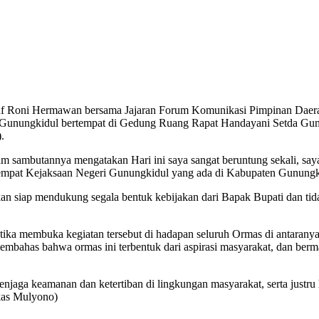
ni Hermawan bersama Jajaran Forum Komunikasi Pimpinan Daerah 
Gunungkidul bertempat di Gedung Ruang Rapat Handayani Setda Gunun
.
 sambutannya mengatakan Hari ini saya sangat beruntung sekali, saya
 tempat Kejaksaan Negeri Gunungkidul yang ada di Kabupaten Gunungk
n siap mendukung segala bentuk kebijakan dari Bapak Bupati dan tid
ka membuka kegiatan tersebut di hadapan seluruh Ormas di antarany
mbahas bahwa ormas ini terbentuk dari aspirasi masyarakat, dan berm
aga keamanan dan ketertiban di lingkungan masyarakat, serta justru 
kas Mulyono)