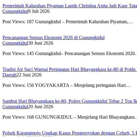
Pemerintah Kalurahan Piyaman Lantik Christina Anita Jadi Kaur Tat
Gunungkidul
9 Juli 2026
Post Views: 187 Gunungkidul – Pemerintah Kalurahan Piyaman,…
Pencanangan Sensus Ekonomi 2026 di Gunungkidul
Gunungkidul
30 Juni 2026
Post Views: 145 Gunungkidul– Pencanangan Sensus Ekonomi 202
Tradisi Air Suci Warnai Peringatan Hari Bhayangkara ke-80 di Pold
Daerah
22 Juni 2026
Post Views: 156 YOGYAKARTA – Menjelang peringatan Hari…
Sambut Hari Bhayangkara ke-80, Polres Gunungkidul Tebar 2 Ton I
Gunungkidul
20 Juni 2026
Post Views: 168 ​GUNUNGKIDUL – Menjelang Hari Bhayangkar
Polsek Karangmojo Ungkap Kasus Pengeroyokan dengan Celurit, 5