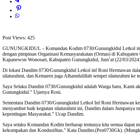
Post Views:
425
GUNUNGKIDUL – Komandan Kodim 0730/Gunungkidul Letkol inf Ro
dengan pimpinan Organisasi Kemasyarakatan (Ormas) di Kabupaten 
Kapanewon Wonosari, Kabupaten Gunungkidul, Jum’at (22/03/2024)
Di lokasi Dandim 0730/Gunungkidul Letkol inf Roni Hermawan dalam
silaturahmi, dan Kemaren juga Alhamdulillah sempet silaturahmi ke
Saya Selaku Dandim 0730/Gunungkidul adalah Warga baru, Kami aka
Gunungkidul.” Ujarnya Roni.
Sementara Dandim 0730/Gunungkidul Letkol Inf Roni Hermawan keti
menyambut baik kegiatan silaturahmi ini, Dandim dalam Jumpanya me
kepentingan Masyarakat.” Ucap Dandim.
Saya selaku Komandan Kodim berharap tentunya kita semua dapat menj
kekompakan dan Kondusifitas.” Kata Dandim.(Pen0730Gk). (Mung