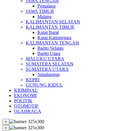
JAWA TENGAH
Pemalang
JAWA TIMUR
Malang
KALIMANTAN SELATAN
KALIMANTAN TIMUR
Kutai Barat
Kutai Kartanegara
KALIMANTAN TENGAH
Barito Selatan
Barito Utara
MALUKU UTARA
SUMATERA SELATAN
SUMATERA UTARA
Simalungun
KEPRI
GUNUNG KIDUL
KRIMINAL
EKONOMI
POLITIK
OTOMOTIF
OLAHRAGA
×
×