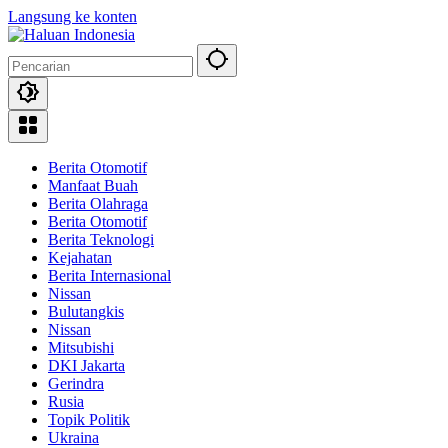
Langsung ke konten
Berita Otomotif
Manfaat Buah
Berita Olahraga
Berita Otomotif
Berita Teknologi
Kejahatan
Berita Internasional
Nissan
Bulutangkis
Nissan
Mitsubishi
DKI Jakarta
Gerindra
Rusia
Topik Politik
Ukraina