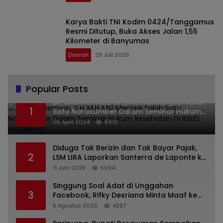
Karya Bakti TNI Kodim 0424/Tanggamus
Resmi Ditutup, Buka Akses Jalan 1,55
Kilometer di Banyumas
Daerah
29 Juli 2026
Popular Posts
Dr. KMS Herman, S.H.,M.H.,MSi Menjadi Salah
1
Satu Narasumber Dalam Seminar Hukum
kesehatan Di RSUD Leuwiliang
26 April 2024
5472
Diduga Tak Berizin dan Tak Bayar Pajak,
2
LSM LIRA Laporkan Santerra de Laponte ke
Kejaksaan Kota Batu
11 Juni 2025
5094
Singgung Soal Adat di Unggahan
3
Facebook, Rifky Desriana Minta Maaf ke
PDA dan Bupati Kubar
5 Agustus 2026
4287