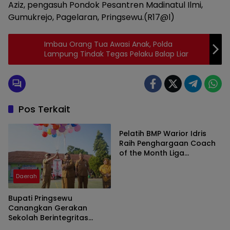
Aziz, pengasuh Pondok Pesantren Madinatul Ilmi,
Gumukrejo, Pagelaran, Pringsewu.(R17@l)
Imbau Orang Tua Awasi Anak, Polda
Lampung Tindak Tegas Pelaku Balap Liar
Pos Terkait
Daerah
Pelatih BMP Warior Idris
Raih Penghargaan Coach
of the Month Liga
Minisoccer Kapolda
Lampung 2026 Kategori U-
Daerah
12
Bupati Pringsewu
Canangkan Gerakan
Sekolah Berintegritas
Daerah
Daerah
Bebas KKN