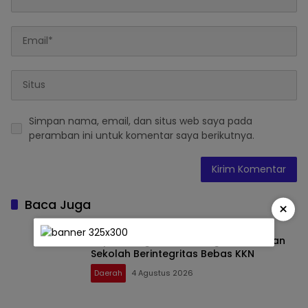
Simpan nama, email, dan situs web saya pada
peramban ini untuk komentar saya berikutnya.
Baca Juga
×
Bupati Pringsewu Canangkan Gerakan
Sekolah Berintegritas Bebas KKN
Daerah
4 Agustus 2026