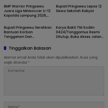
BMP Warrior Pringsewu
Bupati Pringsewu Lepas 12
Juara Liga Minisoccer U-12
Siswa Sekolah Rakyat
Kapolda Lampung 2026,
Daerah
Daerah
Kalahkan Raden Intan
Lewat Adu Penalti
Bupati Pringsewu Serahkan
Karya Bakti TNI Kodim
Bantuan Korban
0424/Tanggamus Resmi
Tenggelam Dan
Ditutup, Buka Akses Jalan
Kebakaran Di Banyumas
1,55 Kilometer di Banyumas
Dan Pagelaran Utara
Tinggalkan Balasan
Alamat email Anda tidak akan dipublikasikan.
Ruas yang
wajib ditandai
*