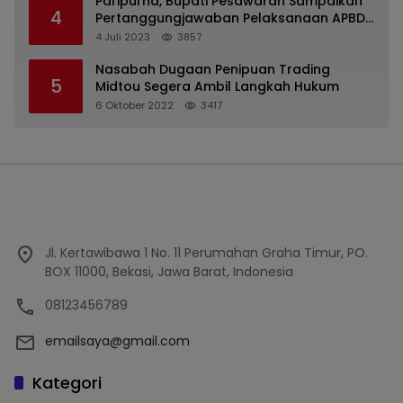
Paripurna, Bupati Pesawaran Sampaikan
4
Pertanggungjawaban Pelaksanaan APBD
2022
4 Juli 2023
3857
Nasabah Dugaan Penipuan Trading
5
Midtou Segera Ambil Langkah Hukum
6 Oktober 2022
3417
Jl. Kertawibawa 1 No. 11 Perumahan Graha Timur, PO.
BOX 11000, Bekasi, Jawa Barat, Indonesia
08123456789
emailsaya@gmail.com
Kategori