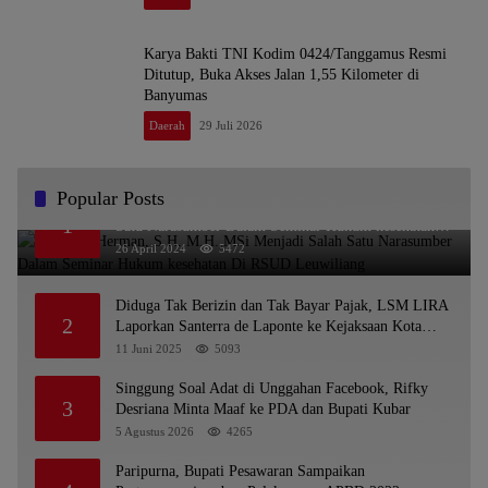
Karya Bakti TNI Kodim 0424/Tanggamus Resmi
Ditutup, Buka Akses Jalan 1,55 Kilometer di
Banyumas
Daerah
29 Juli 2026
Popular Posts
Dr. KMS Herman, S.H.,M.H.,MSi Menjadi Salah
1
Satu Narasumber Dalam Seminar Hukum kesehatan
Di RSUD Leuwiliang
26 April 2024
5472
Diduga Tak Berizin dan Tak Bayar Pajak, LSM LIRA
2
Laporkan Santerra de Laponte ke Kejaksaan Kota
Batu
11 Juni 2025
5093
Singgung Soal Adat di Unggahan Facebook, Rifky
3
Desriana Minta Maaf ke PDA dan Bupati Kubar
5 Agustus 2026
4265
Paripurna, Bupati Pesawaran Sampaikan