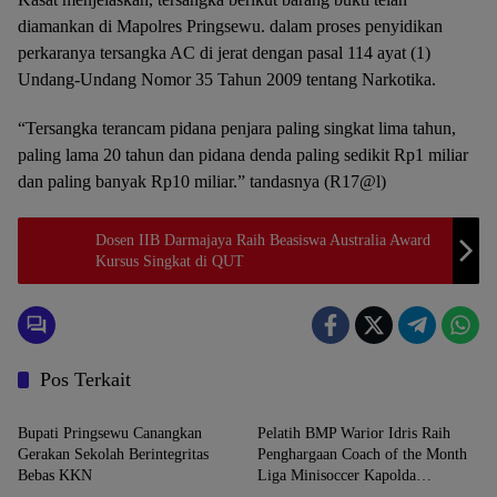
diamankan di Mapolres Pringsewu. dalam proses penyidikan
perkaranya tersangka AC di jerat dengan pasal 114 ayat (1)
Undang-Undang Nomor 35 Tahun 2009 tentang Narkotika.
“Tersangka terancam pidana penjara paling singkat lima tahun,
paling lama 20 tahun dan pidana denda paling sedikit Rp1 miliar
dan paling banyak Rp10 miliar.” tandasnya (R17@l)
Dosen IIB Darmajaya Raih Beasiswa Australia Award
Kursus Singkat di QUT
Pos Terkait
Daerah
Daerah
Bupati Pringsewu Canangkan
Pelatih BMP Warior Idris Raih
Gerakan Sekolah Berintegritas
Penghargaan Coach of the Month
Bebas KKN
Liga Minisoccer Kapolda
Daerah
Daerah
Lampung 2026 Kategori U-12