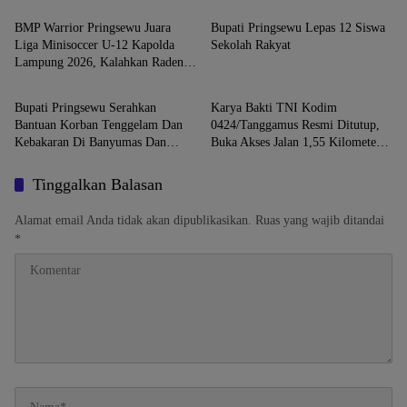
BMP Warrior Pringsewu Juara
Bupati Pringsewu Lepas 12 Siswa
Liga Minisoccer U-12 Kapolda
Sekolah Rakyat
Lampung 2026, Kalahkan Raden
Daerah
Daerah
Intan Lewat Adu Penalti
Bupati Pringsewu Serahkan
Karya Bakti TNI Kodim
Bantuan Korban Tenggelam Dan
0424/Tanggamus Resmi Ditutup,
Kebakaran Di Banyumas Dan
Buka Akses Jalan 1,55 Kilometer
Pagelaran Utara
di Banyumas
Tinggalkan Balasan
Alamat email Anda tidak akan dipublikasikan.
Ruas yang wajib ditandai
*