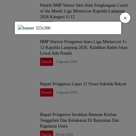
Pelatih BMP Warior Idris Raih Penghargaan Coach
of the Month Liga Minisoccer Kapolda Lampung
×
2026 Kategori U-12
Daerah
2 Agustus 2026
BMP Warrior Pringsewu Juara Liga Minisoccer U-
12 Kapolda Lampung 2026, Kalahkan Raden Intan
Lewat Adu Penalti
Daerah
2 Agustus 2026
Bupati Pringsewu Lepas 12 Siswa Sekolah Rakyat
Daerah
1 Agustus 2026
Bupati Pringsewu Serahkan Bantuan Korban
Tenggelam Dan Kebakaran Di Banyumas Dan
Pagelaran Utara
Daerah
30 Juli 2026