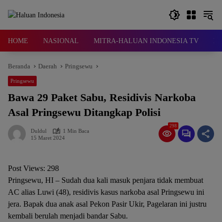
Langsung
ke
konten
HOME
NASIONAL
MITRA-HALUAN INDONESIA TV
D
Beranda
Daerah
Pringsewu
Pringsewu
Bawa 29 Paket Sabu, Residivis Narkoba
Asal Pringsewu Ditangkap Polisi
298
Duldul
1 Min Baca
15 Maret 2024
Post Views:
298
Pringsewu, HI – Sudah dua kali masuk penjara tidak membuat
AC alias Luwi (48), residivis kasus narkoba asal Pringsewu ini
jera. Bapak dua anak asal Pekon Pasir Ukir, Pagelaran ini justru
kembali berulah menjadi bandar Sabu.