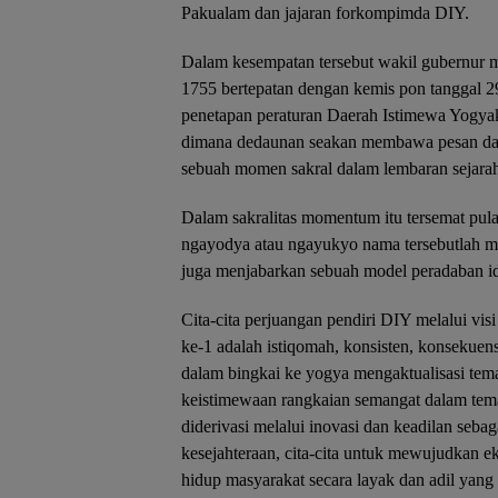
Pakualam dan jajaran forkompimda DIY.
Dalam kesempatan tersebut wakil gubernur
1755 bertepatan dengan kemis pon tanggal 2
penetapan peraturan Daerah Istimewa Yogyak
dimana dedaunan seakan membawa pesan dar
sebuah momen sakral dalam lembaran sejarah 
Dalam sakralitas momentum itu tersemat pul
ngayodya atau ngayukyo nama tersebutlah me
juga menjabarkan sebuah model peradaban id
Cita-cita perjuangan pendiri DIY melalui v
ke-1 adalah istiqomah, konsisten, konsekuens
dalam bingkai ke yogya mengaktualisasi tema
keistimewaan rangkaian semangat dalam tem
diderivasi melalui inovasi dan keadilan sebag
kesejahteraan, cita-cita untuk mewujudkan e
hidup masyarakat secara layak dan adil yang 