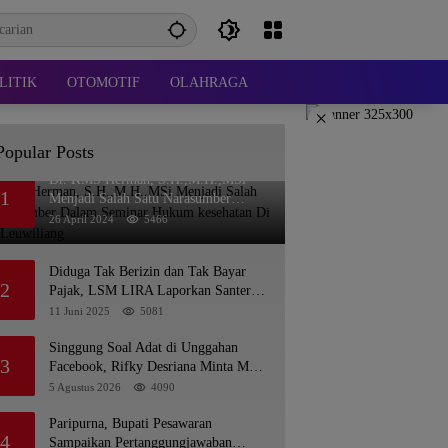
LITIK
OTOMOTIF
OLAHRAGA
×
Popular Posts
Dr. KMS Herman, S.H.,M.H.,MSi
1
Menjadi Salah Satu Narasumber
Dalam Seminar Hukum kesehatan Di
26 April 2024
5466
RSUD Leuwiliang
Diduga Tak Berizin dan Tak Bayar
2
Pajak, LSM LIRA Laporkan Santerra
de Laponte ke Kejaksaan Kota Batu
11 Juni 2025
5081
Singgung Soal Adat di Unggahan
3
Facebook, Rifky Desriana Minta Maaf
ke PDA dan Bupati Kubar
5 Agustus 2026
4090
Paripurna, Bupati Pesawaran
4
Sampaikan Pertanggungjawaban