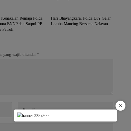
rta
Yogyakarta
i Kenakalan Remaja Polda
Hari Bhayangkara, Polda DIY Gelar
ama BNNP dan Satpol PP
Lomba Mancing Bersama Nelayan
 Patroli
s yang wajib ditandai
*
×