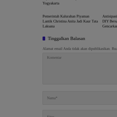
Yogyakarta
Gunungkidul
Yogyaka
Pemerintah Kalurahan Piyaman
Antisipas
Lantik Christina Anita Jadi Kaur Tata
DIY Bers
Laksana
Gencarkan
Tinggalkan Balasan
Alamat email Anda tidak akan dipublikasikan.
Rua