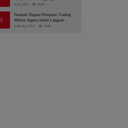
Pelaksanaan APBD 2022
4 Juli 2023
3840
Nasabah Dugaan Penipuan Trading
5
Midtou Segera Ambil Langkah
Hukum
6 Oktober 2022
3399