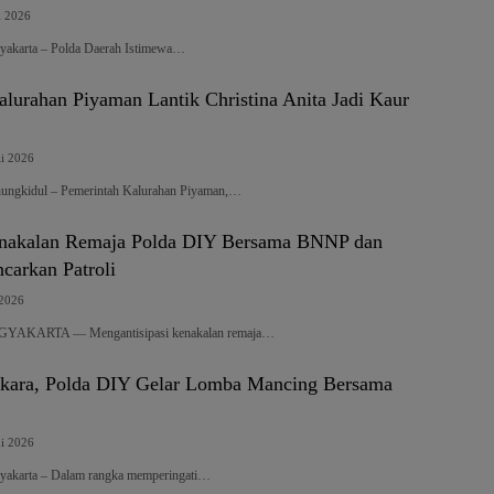
i 2026
yakarta – Polda Daerah Istimewa…
lurahan Piyaman Lantik Christina Anita Jadi Kaur
li 2026
nungkidul – Pemerintah Kalurahan Piyaman,…
enakalan Remaja Polda DIY Bersama BNNP dan
carkan Patroli
 2026
OGYAKARTA — Mengantisipasi kenakalan remaja…
kara, Polda DIY Gelar Lomba Mancing Bersama
ni 2026
yakarta – Dalam rangka memperingati…