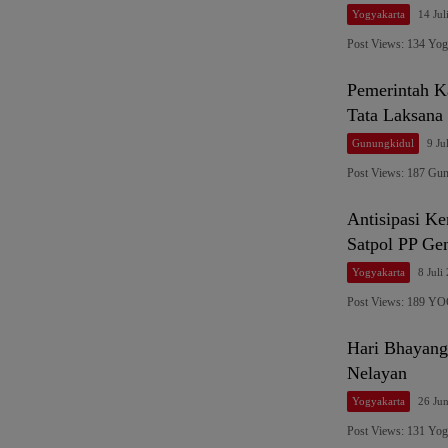
Yogyakarta
14 Jul
Post Views: 134 Yog
Pemerintah Ka
Tata Laksana
Gunungkidul
9 Ju
Post Views: 187 Gu
Antisipasi K
Satpol PP Gen
Yogyakarta
8 Juli
Post Views: 189 Y
Hari Bhayang
Nelayan
Yogyakarta
26 Ju
Post Views: 131 Yog