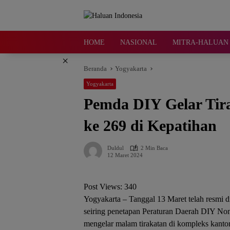
Langsung
ke
konten
HOME
NASIONAL
MITRA-HALUAN 
×
Beranda
Yogyakarta
Yogyakarta
Pemda DIY Gelar Tira
ke 269 di Kepatihan
Duldul
2 Min Baca
12 Maret 2024
Post Views:
340
Yogyakarta – Tanggal 13 Maret telah resmi 
seiring penetapan Peraturan Daerah DIY No
mengelar malam tirakatan di kompleks kantor