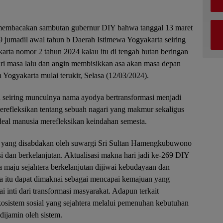
 membacakan sambutan gubernur DIY bahwa tanggal 13 maret
9 jumadil awal tahun b Daerah Istimewa Yogyakarta seiring
arta nomor 2 tahun 2024 kalau itu di tengah hutan beringan
i masa lalu dan angin membisikkan asa akan masa depan
Yogyakarta mulai terukir, Selasa (12/03/2024).
a seiring munculnya nama ayodya bertransformasi menjadi
refleksikan tentang sebuah nagari yang makmur sekaligus
eal manusia merefleksikan keindahan semesta.
isi yang disabdakan oleh suwargi Sri Sultan Hamengkubuwono
i dan berkelanjutan. Aktualisasi makna hari jadi ke-269 DIY
 maju sejahtera berkelanjutan dijiwai kebudayaan dan
a itu dapat dimaknai sebagai mencapai kemajuan yang
ai inti dari transformasi masyarakat. Adapun terkait
kosistem sosial yang sejahtera melalui pemenuhan kebutuhan
dijamin oleh sistem.