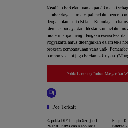
Keadilan berkelanjutan dapat dikmanai sebag
sumber daya alam dicapai melalui penerapan
dengan alam serta isi lain. Kebudayaan harus
identitas budaya dan dilestarikan melalui in
modern tanpa menghilangkan esensi kearifan
yogyakarta harus didengarkan dalam teks no
program pembangunan yang unik. Pemanfaat
harmonis tetapi juga berdampak nyata. (Mu
Polda Lampung Imbau Masyarakat Wa
Pos Terkait
Yogyakarta
Yogyaka
Kapolda DIY Pimpin Sertijab Lima
Empat Ke
Pejabat Utama dan Kapolresta
Pemred A