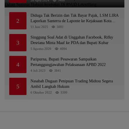
26 April 2024
5466
Diduga Tak Berizin dan Tak Bayar Pajak, LSM LIRA
2
Laporkan Santerra de Laponte ke Kejaksaan Kota
Batu
11 Juni 2025
5081
Singgung Soal Adat di Unggahan Facebook, Rifky
3
Desriana Minta Maaf ke PDA dan Bupati Kubar
5 Agustus 2026
4094
Paripurna, Bupati Pesawaran Sampaikan
4
Pertanggungjawaban Pelaksanaan APBD 2022
4 Juli 2023
3841
Nasabah Dugaan Penipuan Trading Midtou Segera
5
Ambil Langkah Hukum
6 Oktober 2022
3399