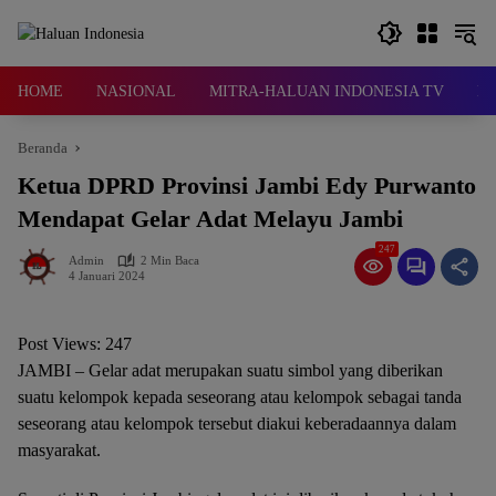
Langsung
ke
konten
HOME
NASIONAL
MITRA-HALUAN INDONESIA TV
D
Beranda
Ketua DPRD Provinsi Jambi Edy Purwanto
Mendapat Gelar Adat Melayu Jambi
247
Admin
2 Min Baca
4 Januari 2024
Post Views:
247
JAMBI – Gelar adat merupakan suatu simbol yang diberikan
suatu kelompok kepada seseorang atau kelompok sebagai tanda
seseorang atau kelompok tersebut diakui keberadaannya dalam
masyarakat.