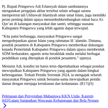
Pj. Bupati Pringsewu Adi Erlansyah dalam sambutannya
mengatakan pengajian akbar tersebut selain sebagai sarana
mempererat tali Ukhuwah Islamiyah antar umat Islam, juga memiliki
peran penting dalam upaya menumbuhkembangkan minat baca Al-
Qur’an di kalangan masyarakat dan santri, sehingga suasana
Kabupaten Pringsewu yang lebih agamis dapat terwujud.
“Kita patut berbangga, masyarakat Pringsewu sangat
mengedepankan ajaran Islam yang rahmatan lil ’alamiin. Dimana,
pondok pesantren di Kabupaten Pringsewu memberikan dukungan
kepada Pemerintah Kabupaten Pringsewu dalam upaya membentuk
SDM berkarakter, agamis serta berakhlak mulia melalui berbagai
pendidikan yang diterapkan di pondok pesantren,” ujarnya.
Menurut Adi, kondisi ini harus terus dipertahankan sebagai pondasi
mewujudkan Kabupaten Pringsewu yang agamis dalam bingkai
keberagaman. Terkait Pemilu Serentak 2024, ia mengajak seluruh
masyarakat Pringsewu untuk bersama-sama mewujudkan pemilu
damai dengan menjaga kerukunan dan kedamaian. (R17@l)
Pelepasan dan Penyerahan Mahasiswa KKN Unila, Kasrem
043/Gatam Sampaikan Wawasan Kebangsaan dan Bela Negara