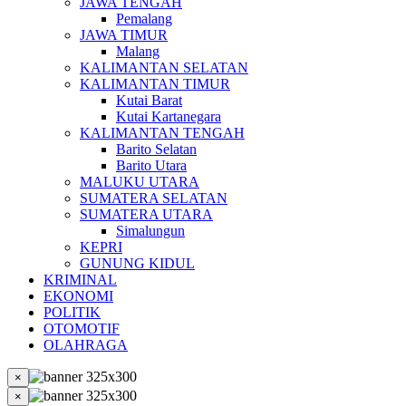
JAWA TENGAH
Pemalang
JAWA TIMUR
Malang
KALIMANTAN SELATAN
KALIMANTAN TIMUR
Kutai Barat
Kutai Kartanegara
KALIMANTAN TENGAH
Barito Selatan
Barito Utara
MALUKU UTARA
SUMATERA SELATAN
SUMATERA UTARA
Simalungun
KEPRI
GUNUNG KIDUL
KRIMINAL
EKONOMI
POLITIK
OTOMOTIF
OLAHRAGA
×
×