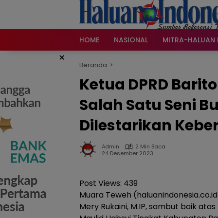
Langsung
ke
konten
HOME
NASIONAL
MITRA-HALUAN 
×
Beranda
Ketua DPRD Barito
Salah Satu Seni 
Dilestarikan Keb
Admin
2 Min Baca
24 Desember 2023
Post Views:
439
Muara Teweh (haluanindonesia.co.id)
Mery Rukaini, M.IP, sambut baik ata