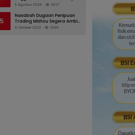
Desriana Minta Maaf ke PDA
5 Agustus 2026
3627
dan Bupati Kubar
Nasabah Dugaan Penipuan
5
Trading Midtou Segera Ambil
Langkah Hukum
6 Oktober 2022
3396