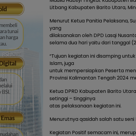
Maulid Habsyi Tingkat Kabupaten Ba
Litbang Kabupaten Barito Utara, Min
Menurut Ketua Panitia Pelaksana, Su
yang
dilaksanakan oleh DPD Lasqi Nusanta
selama dua hari yaitu dari tanggal (
“Tujuan kegiatan ini disamping untu
Islam, juga
untuk mempersiapkan Peserta mengik
Provinsi Kalimantan Tengah 2024 me
Ketua DPRD Kabupaten Barito Utara,
setinggi – tingginya
atas pelaksanaan kegiatan ini.
Menurutnya qasidah salah satu seni
Kegiatan Positif semacam ini, mer