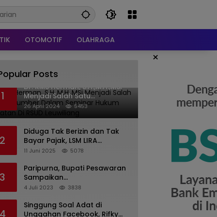
TIK
OTOMOTIF
OLAHRAGA
×
Popular Posts
Dr. KMS Herman, S.H.,M.H.,MSi
1
Menjadi Salah Satu
Narasumber Dalam Seminar
26 April 2024
5453
Hukum kesehatan Di RSUD
Leuwiliang
Diduga Tak Berizin dan Tak
2
Bayar Pajak, LSM LIRA
Laporkan Santerra de
11 Juni 2025
5078
Laponte ke Kejaksaan Kota
Batu
Paripurna, Bupati Pesawaran
3
Sampaikan
Pertanggungjawaban
4 Juli 2023
3838
Pelaksanaan APBD 2022
Singgung Soal Adat di
4
Unggahan Facebook, Rifky