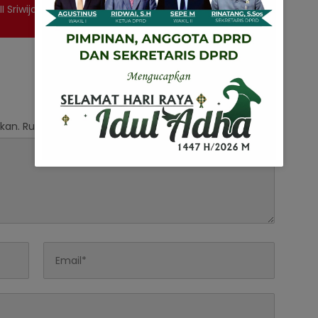
 Sriwijaya dan Pj Walikota Lubuk Linggau Gelar
kan.
Ruas yang wajib ditandai
*