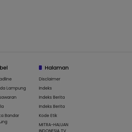
bel
Halaman
adline
Disclaimer
lda Lampung
Indeks
sawaran
Indeks Berita
la
Indeks Berita
ta Bandar
Kode Etik
ung
MITRA-HALUAN
INDONESIA TV