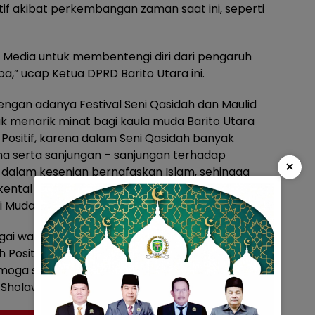
f akibat perkembangan zaman saat ini, seperti
gai Media untuk membentengi diri dari pengaruh
,” ucap Ketua DPRD Barito Utara ini.
engan adanya Festival Seni Qasidah dan Maulid
uk menarik minat bagi kaula muda Barito Utara
 Positif, karena dalam Seni Qasidah banyak
 serta sanjungan – sanjungan terhadap
×
t dalam kesenian bernafaskan Islam, sehingga
 kental dengan Budaya kearifan lokal yang harus
i Muda.
bagai wadah untuk Generasi Muda Barito Utara
Positif, karena dalam Qasidah banyak nilai-nilai
moga saja ke depannya akan lahir generasi –
Sholawat,” pungkas Hj Mery Rukaini. (Didimtw)