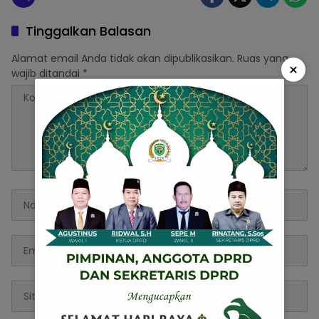
Tinggalkan Balasan
Alamat email Anda tidak akan dipublikasikan.
Ruas yang
×
wajib ditandai
*