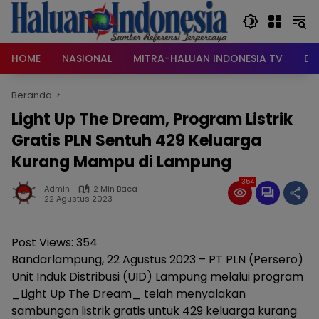
Langsung
ke
konten
HOME
NASIONAL
MITRA-HALUAN INDONESIA TV
DA
Beranda
Light Up The Dream, Program Listrik
Gratis PLN Sentuh 429 Keluarga
Kurang Mampu di Lampung
354
Admin
2 Min Baca
22 Agustus 2023
Post Views:
354
Bandarlampung, 22 Agustus 2023 – PT PLN (Persero)
Unit Induk Distribusi (UID) Lampung melalui program
_Light Up The Dream_ telah menyalakan
sambungan listrik gratis untuk 429 keluarga kurang