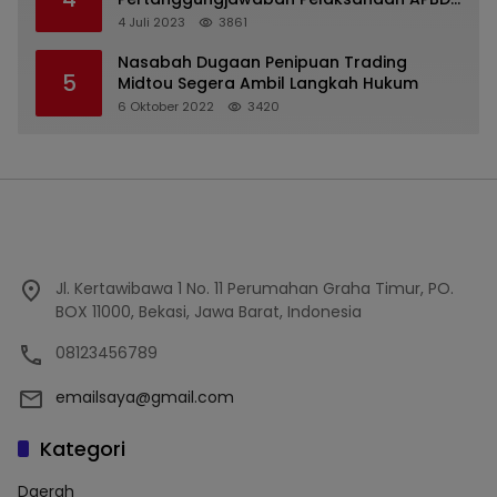
2022
4 Juli 2023
3861
Nasabah Dugaan Penipuan Trading
5
Midtou Segera Ambil Langkah Hukum
6 Oktober 2022
3420
Jl. Kertawibawa 1 No. 11 Perumahan Graha Timur, PO.
BOX 11000, Bekasi, Jawa Barat, Indonesia
08123456789
emailsaya@gmail.com
Kategori
Daerah