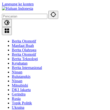
Langsung ke konten
Berita Otomotif
Manfaat Buah
Berita Olahraga
Berita Otomotif
Berita Teknologi
Kejahatan
Berita Internasional
Nissan
Bulutangkis
Nissan
Mitsubishi
DKI Jakarta
Gerindra
Rusia
Topik Politik
Ukraina