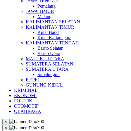
JAWA TENGAH
Pemalang
JAWA TIMUR
Malang
KALIMANTAN SELATAN
KALIMANTAN TIMUR
Kutai Barat
Kutai Kartanegara
KALIMANTAN TENGAH
Barito Selatan
Barito Utara
MALUKU UTARA
SUMATERA SELATAN
SUMATERA UTARA
Simalungun
KEPRI
GUNUNG KIDUL
KRIMINAL
EKONOMI
POLITIK
OTOMOTIF
OLAHRAGA
×
×