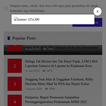
Simpan nama, email, dan situs web saya pada peramban ini untuk
×
komentar saya berikutnya.
Popular Posts
Dr. KMS Herman, S.H.,M.H.,MSi Menjadi Salah
1
Satu Narasumber Dalam Seminar Hukum kesehatan
Di RSUD Leuwiliang
26 April 2024
5460
Diduga Tak Berizin dan Tak Bayar Pajak, LSM LIRA
2
Laporkan Santerra de Laponte ke Kejaksaan Kota
Batu
11 Juni 2025
5078
Singgung Soal Adat di Unggahan Facebook, Rifky
3
Desriana Minta Maaf ke PDA dan Bupati Kubar
5 Agustus 2026
3884
Paripurna, Bupati Pesawaran Sampaikan
4
Pertanggungjawaban Pelaksanaan APBD 2022