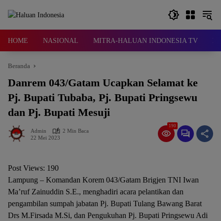
Langsung
ke
konten
HOME
NASIONAL
MITRA-HALUAN INDONESIA TV
D
Beranda
Danrem 043/Gatam Ucapkan Selamat ke
Pj. Bupati Tubaba, Pj. Bupati Pringsewu
dan Pj. Bupati Mesuji
190
Admin
2 Min Baca
22 Mei 2023
Post Views:
190
Lampung – Komandan Korem 043/Gatam Brigjen TNI Iwan
Ma’ruf Zainuddin S.E., menghadiri acara pelantikan dan
pengambilan sumpah jabatan Pj. Bupati Tulang Bawang Barat
Drs M.Firsada M.Si, dan Pengukuhan Pj. Bupati Pringsewu Adi