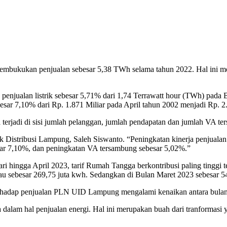
mbukukan penjualan sebesar 5,38 TWh selama tahun 2022. Hal ini me
penjualan listrik sebesar 5,71% dari 1,74 Terrawatt hour (TWh) pada
esar 7,10% dari Rp. 1.871 Miliar pada April tahun 2002 menjadi Rp. 2
a terjadi di sisi jumlah pelanggan, jumlah pendapatan dan jumlah VA te
 Distribusi Lampung, Saleh Siswanto. “Peningkatan kinerja penjualan e
sar 7,10%, dan peningkatan VA tersambung sebesar 5,02%.”
ari hingga April 2023, tarif Rumah Tangga berkontribusi paling tinggi 
 sebesar 269,75 juta kwh. Sedangkan di Bulan Maret 2023 sebesar 54
terhadap penjualan PLN UID Lampung mengalami kenaikan antara bulan
dalam hal penjualan energi. Hal ini merupakan buah dari tranformasi