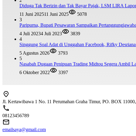
2
Diduga Tak Berizin dan Tak Bayar Pajak, LSM LIRA Lapork
11 Juni 2025
11 Juni 2025
5078
3
Paripurna, Bupati Pesawaran Sampaikan Pertanggungjawa
4 Juli 2023
4 Juli 2023
3839
4
Singgung Soal Adat di Unggahan Facebook, Rifky Desrian
5 Agustus 2026
3793
5
Nasabah Dugaan Penipuan Trading Midtou Segera Ambil 
6 Oktober 2022
3397
Jl. Kertawibawa 1 No. 11 Perumahan Graha Timur, PO. BOX 11000, 
08123456789
emailsaya@gmail.com