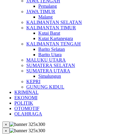
JAWA TENGAH
Pemalang
JAWA TIMUR
Malang
KALIMANTAN SELATAN
KALIMANTAN TIMUR
Kutai Barat
Kutai Kartanegara
KALIMANTAN TENGAH
Barito Selatan
Barito Utara
MALUKU UTARA
SUMATERA SELATAN
SUMATERA UTARA
Simalungun
KEPRI
GUNUNG KIDUL
KRIMINAL
EKONOMI
POLITIK
OTOMOTIF
OLAHRAGA
×
×