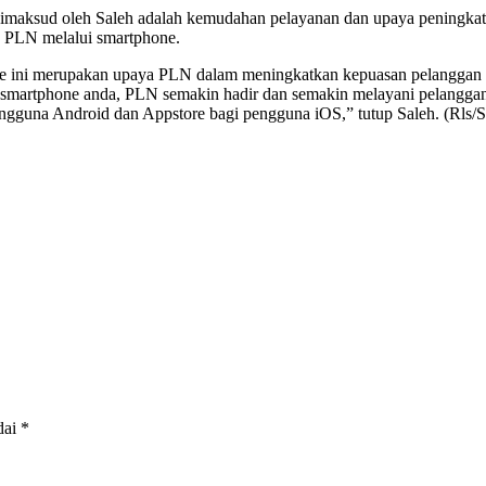
g dimaksud oleh Saleh adalah kemudahan pelayanan dan upaya peningk
 PLN melalui smartphone.
ile ini merupakan upaya PLN dalam meningkatkan kepuasan pelangga
martphone anda, PLN semakin hadir dan semakin melayani pelanggan 
engguna Android dan Appstore bagi pengguna iOS,” tutup Saleh. (Rls/S
dai
*