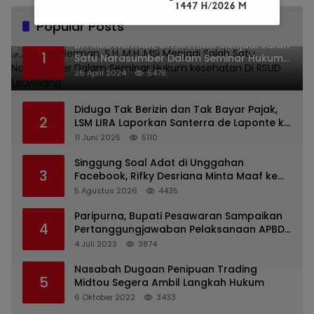
Popular Posts
Dr. KMS Herman, S.H.,M.H.,MSi Menjadi Salah
1
Satu Narasumber Dalam Seminar Hukum
kesehatan Di RSUD Leuwiliang
26 April 2024
5478
Diduga Tak Berizin dan Tak Bayar Pajak,
2
LSM LIRA Laporkan Santerra de Laponte ke
Kejaksaan Kota Batu
11 Juni 2025
5110
Singgung Soal Adat di Unggahan
3
Facebook, Rifky Desriana Minta Maaf ke
PDA dan Bupati Kubar
5 Agustus 2026
4435
Paripurna, Bupati Pesawaran Sampaikan
4
Pertanggungjawaban Pelaksanaan APBD
2022
4 Juli 2023
3874
Nasabah Dugaan Penipuan Trading
5
Midtou Segera Ambil Langkah Hukum
6 Oktober 2022
3433