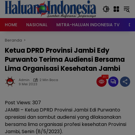
Langsung
ke
konten
HOME
NASIONAL
MITRA-HALUAN INDONESIA TV
DA
Beranda
Ketua DPRD Provinsi Jambi Edy
Purwanto Terima Audiensi Bersama
Lima Organisasi Kesehatan Jambi
307
Admin
2 Min Baca
9 Mei 2023
Post Views:
307
JAMBI – Ketua DPRD Provinsi Jambi Edi Purwanto
apresiasi dan sambut audiensi yang dilaksanakan
bersama lima organisasi profesi kesehatan Provinsi
Jambi, Senin (8/5/2023).