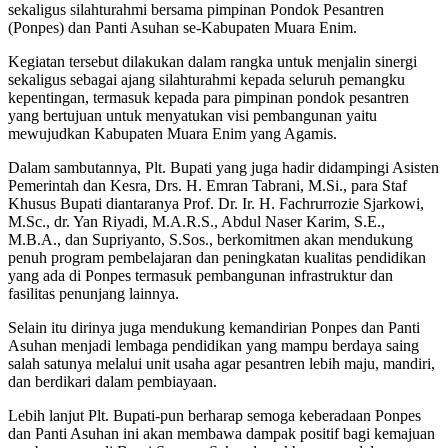
sekaligus silahturahmi bersama pimpinan Pondok Pesantren
(Ponpes) dan Panti Asuhan se-Kabupaten Muara Enim.
Kegiatan tersebut dilakukan dalam rangka untuk menjalin sinergi
sekaligus sebagai ajang silahturahmi kepada seluruh pemangku
kepentingan, termasuk kepada para pimpinan pondok pesantren
yang bertujuan untuk menyatukan visi pembangunan yaitu
mewujudkan Kabupaten Muara Enim yang Agamis.
Dalam sambutannya, Plt. Bupati yang juga hadir didampingi Asisten
Pemerintah dan Kesra, Drs. H. Emran Tabrani, M.Si., para Staf
Khusus Bupati diantaranya Prof. Dr. Ir. H. Fachrurrozie Sjarkowi,
M.Sc., dr. Yan Riyadi, M.A.R.S., Abdul Naser Karim, S.E.,
M.B.A., dan Supriyanto, S.Sos., berkomitmen akan mendukung
penuh program pembelajaran dan peningkatan kualitas pendidikan
yang ada di Ponpes termasuk pembangunan infrastruktur dan
fasilitas penunjang lainnya.
Selain itu dirinya juga mendukung kemandirian Ponpes dan Panti
Asuhan menjadi lembaga pendidikan yang mampu berdaya saing
salah satunya melalui unit usaha agar pesantren lebih maju, mandiri,
dan berdikari dalam pembiayaan.
Lebih lanjut Plt. Bupati-pun berharap semoga keberadaan Ponpes
dan Panti Asuhan ini akan membawa dampak positif bagi kemajuan