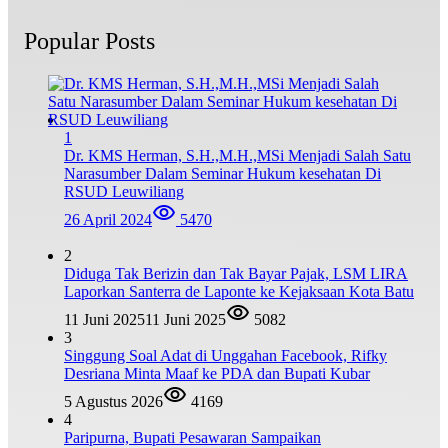
Popular Posts
1
Dr. KMS Herman, S.H.,M.H.,MSi Menjadi Salah Satu
Narasumber Dalam Seminar Hukum kesehatan Di
RSUD Leuwiliang
26 April 2024
5470
2
Diduga Tak Berizin dan Tak Bayar Pajak, LSM LIRA
Laporkan Santerra de Laponte ke Kejaksaan Kota Batu
11 Juni 2025
11 Juni 2025
5082
3
Singgung Soal Adat di Unggahan Facebook, Rifky
Desriana Minta Maaf ke PDA dan Bupati Kubar
5 Agustus 2026
4169
4
Paripurna, Bupati Pesawaran Sampaikan