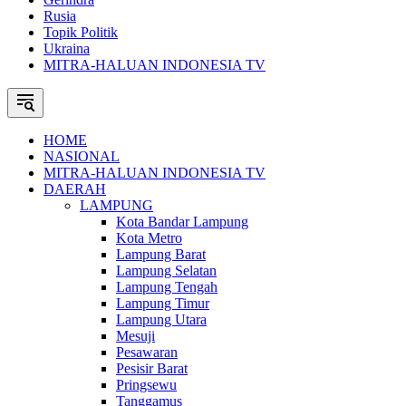
Rusia
Topik Politik
Ukraina
MITRA-HALUAN INDONESIA TV
HOME
NASIONAL
MITRA-HALUAN INDONESIA TV
DAERAH
LAMPUNG
Kota Bandar Lampung
Kota Metro
Lampung Barat
Lampung Selatan
Lampung Tengah
Lampung Timur
Lampung Utara
Mesuji
Pesawaran
Pesisir Barat
Pringsewu
Tanggamus