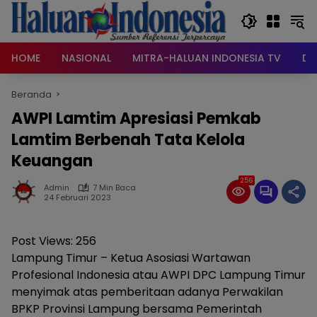
Langsung
ke
konten
HOME
NASIONAL
MITRA-HALUAN INDONESIA TV
DA
Beranda
AWPI Lamtim Apresiasi Pemkab
Lamtim Berbenah Tata Kelola
Keuangan
256
Admin
7 Min Baca
24 Februari 2023
Post Views:
256
Lampung Timur – Ketua Asosiasi Wartawan
Profesional Indonesia atau AWPI DPC Lampung Timur
menyimak atas pemberitaan adanya Perwakilan
BPKP Provinsi Lampung bersama Pemerintah