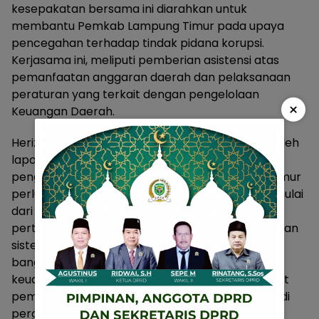
kesepakatan bersama ini diarahkan untuk
membantu Pemkab Lampung Timur pada upaya
pencegahan terhadap tindak pidana korupsi.
Kerjasama ini, meliputi pemberian asistensi atas
pemanfaatan anggaran daerah dan pelaksanaan
peraturan yang terkait dengan pengelolaan
×
Keuangan Daerah.
Herizal juga menuturkan bahwa untuk memperoleh
laporan keuangan dengan opini wajar tanpa
pengecualian (WTP) maka Pemkab Lampung Timur
perlu upaya perbaikan pengelolaan keuangan mulai
dari penganggaran, penatausahaan dan
pertanggung jawaban, terutama berkaitan dengan
sistem pengendalian intern.bukan hanya untuk
bangga dengan predikat WTP saja, sementara
keuangan daerah lagi banyak masalah serta aset
pemerintah kabupaten Lampung Timur banyak di
pergunakan tidak sesuai dengan regulasi.