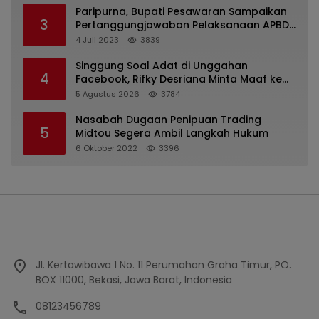
Paripurna, Bupati Pesawaran Sampaikan
3
Pertanggungjawaban Pelaksanaan APBD
2022
4 Juli 2023
3839
Singgung Soal Adat di Unggahan
4
Facebook, Rifky Desriana Minta Maaf ke
PDA dan Bupati Kubar
5 Agustus 2026
3784
Nasabah Dugaan Penipuan Trading
5
Midtou Segera Ambil Langkah Hukum
6 Oktober 2022
3396
Jl. Kertawibawa 1 No. 11 Perumahan Graha Timur, PO.
BOX 11000, Bekasi, Jawa Barat, Indonesia
08123456789