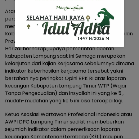
Atas penuturan Bupati Lampung Timur dan
persetujuan DPRD Lampung Timur, untuk
mendatangani Kesepakatan antara Pemerintah
Kabupaten Lampung Timur dengan BPKP Perwakilan
Provinsi.
Herizal berharap , upaya pemerintah daerah
kabupaten Lampung saat ini Semoga merupakan
kelanjutan dari kajian kerjasama sebelumnya dimana
indikator keberhasilan kerjasama tersebut yakni
bertahan nya peringkat Opini BPK RI atas laporan
keuangan Kabupaten Lampung Timur WTP (Wajar
Tanpa Pengecualian) dan insyallah ini yang ke 5 ,
mudah-mudahan yang ke 5 ini bisa tercapai lagi.
Ketua Asosiasi Wartawan Profesional Indonesia atau
AWPI DPC Lampung Timur sedikit membeberkan
sejumlah indikator dalam pemeriksaan laporan
keuangan Kementerian/Lembaga (K/L) maupun