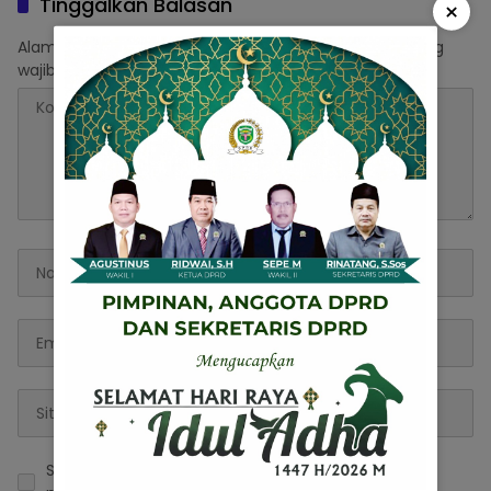
Tinggalkan Balasan
×
12
Alamat email Anda tidak akan dipublikasikan.
Ruas yang
wajib ditandai
*
Simpan nama, email, dan situs web saya pada