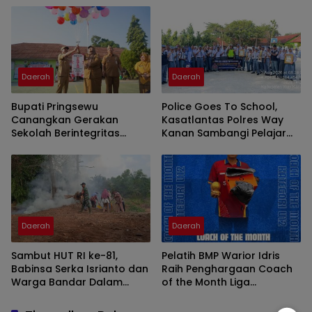
Daerah
Daerah
Bupati Pringsewu
Police Goes To School,
Canangkan Gerakan
Kasatlantas Polres Way
Sekolah Berintegritas
Kanan Sambangi Pelajar
Bebas KKN
SMAN 1 Kasui
Daerah
Daerah
Sambut HUT RI ke-81,
Pelatih BMP Warior Idris
Babinsa Serka Isrianto dan
Raih Penghargaan Coach
Warga Bandar Dalam
of the Month Liga
Gelar Gotong Royong
Minisoccer Kapolda
Massal
Lampung 2026 Kategori U-