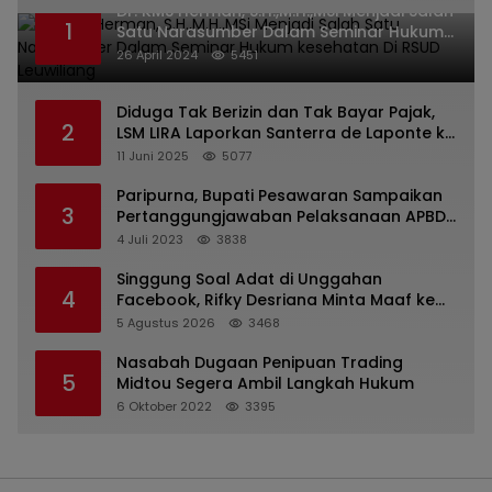
Dr. KMS Herman, S.H.,M.H.,MSi Menjadi Salah
1
Satu Narasumber Dalam Seminar Hukum
kesehatan Di RSUD Leuwiliang
26 April 2024
5451
Diduga Tak Berizin dan Tak Bayar Pajak,
2
LSM LIRA Laporkan Santerra de Laponte ke
Kejaksaan Kota Batu
11 Juni 2025
5077
Paripurna, Bupati Pesawaran Sampaikan
3
Pertanggungjawaban Pelaksanaan APBD
2022
4 Juli 2023
3838
Singgung Soal Adat di Unggahan
4
Facebook, Rifky Desriana Minta Maaf ke
PDA dan Bupati Kubar
5 Agustus 2026
3468
Nasabah Dugaan Penipuan Trading
5
Midtou Segera Ambil Langkah Hukum
6 Oktober 2022
3395