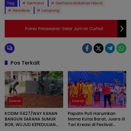
Tag:
Gerhana
Gerhana Matahari Hibrid
Headline
Lampung
Polres Pesawaran Gelar Jum’at Curhat
Pos Terkait
Daerah
Daerah
KODIM 0427/WAY KANAN
Papatn Puti Harumkan
BANGUN SARANA SUMUR
Nama Kutai Barat, Juara III
BOR, WUJUD KEPEDULIAN
Tari Kreasi di Festival
TNI TERHADAP AIR BERSIH
Wonderful Nusantara