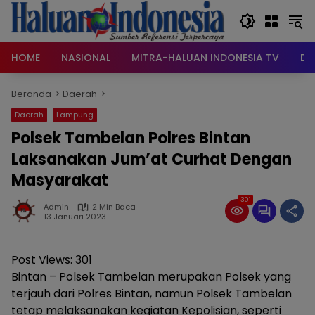
Langsung
ke
konten
HOME
NASIONAL
MITRA-HALUAN INDONESIA TV
DA
Beranda
Daerah
Daerah
Lampung
Polsek Tambelan Polres Bintan
Laksanakan Jum’at Curhat Dengan
Masyarakat
301
Admin
2 Min Baca
13 Januari 2023
Post Views:
301
Bintan – Polsek Tambelan merupakan Polsek yang
terjauh dari Polres Bintan, namun Polsek Tambelan
tetap melaksanakan kegiatan Kepolisian, seperti