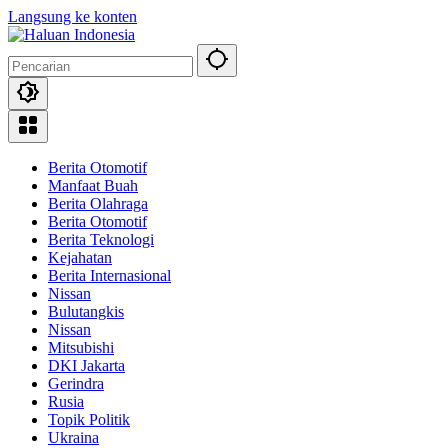
Langsung ke konten
Berita Otomotif
Manfaat Buah
Berita Olahraga
Berita Otomotif
Berita Teknologi
Kejahatan
Berita Internasional
Nissan
Bulutangkis
Nissan
Mitsubishi
DKI Jakarta
Gerindra
Rusia
Topik Politik
Ukraina