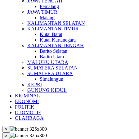
JAWA TENGAH
Pemalang
JAWA TIMUR
Malang
KALIMANTAN SELATAN
KALIMANTAN TIMUR
Kutai Barat
Kutai Kartanegara
KALIMANTAN TENGAH
Barito Selatan
Barito Utara
MALUKU UTARA
SUMATERA SELATAN
SUMATERA UTARA
Simalungun
KEPRI
GUNUNG KIDUL
KRIMINAL
EKONOMI
POLITIK
OTOMOTIF
OLAHRAGA
×
×