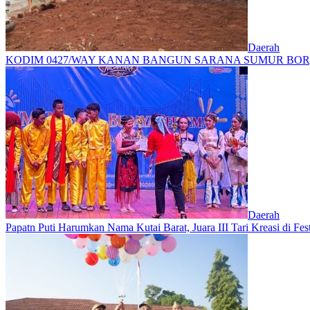
Daerah
KODIM 0427/WAY KANAN BANGUN SARANA SUMUR BOR,
Daerah
Papatn Puti Harumkan Nama Kutai Barat, Juara III Tari Kreasi di Fes