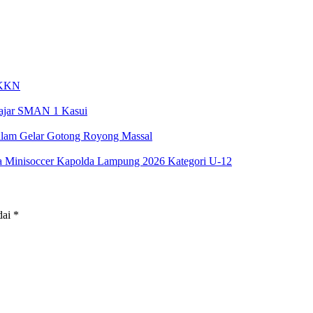
s KKN
lajar SMAN 1 Kasui
alam Gelar Gotong Royong Massal
ga Minisoccer Kapolda Lampung 2026 Kategori U-12
dai
*