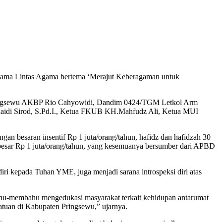
ama Lintas Agama bertema ‘Merajut Keberagaman untuk
s Pringsewu AKBP Rio Cahyowidi, Dandim 0424/TGM Letkol Arm
naidi Sirod, S.Pd.I., Ketua FKUB KH.Mahfudz Ali, Ketua MUI
an besaran insentif Rp 1 juta/orang/tahun, hafidz dan hafidzah 30
sebesar Rp 1 juta/orang/tahun, yang kesemuanya bersumber dari APBD
i kepada Tuhan YME, juga menjadi sarana introspeksi diri atas
ahu-membahu mengedukasi masyarakat terkait kehidupan antarumat
atuan di Kabupaten Pringsewu,” ujarnya.