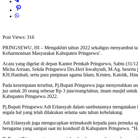
Post Views:
316
PRINGSEWU, HI – Mengakhiri tahun 2022 sekaligus menyambut tah
Keharmonisan Masyarakat Kabupaten Pringsewu’.
Acara yang digelar di depan Kantor Pemkab Pringsewu, Sabtu (31/
Micha Arruan, Sekda Pringsewu Drs.Heri Iswahyudi, M.Ag. beserta
KH.Hambali, serta para pimpinan agama Islam, Kristen, Katolik, Hi
Pada kesempatan tersebut, Pj.Bupati Pringsewu juga menyerahkan seca
juz untuk 20 orang sebesar Rp 3 juta/orang/tahun, imam masjid untu
Kabupaten Pringsewu 2022.
Pj.Bupati Pringsewu Adi Erlansyah dalam sambutannya mengatakan Do
segala hal yang telah dilakukan selama satu tahun kebelakang.
Adi Erlansyah juga mengucapkan terimakasih kepada para pemuka ag
beragama yang sampai saat ini kondusif di Kabupaten Pringsewu. “H