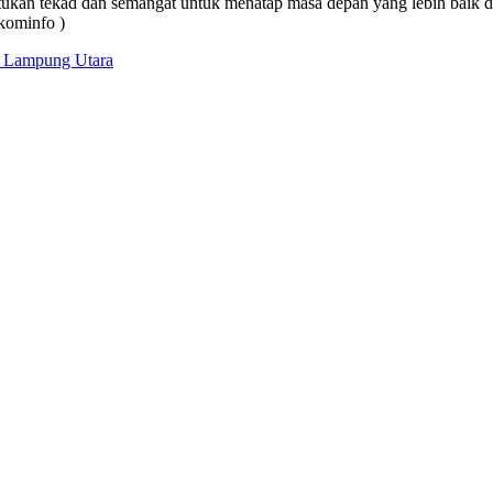
tukan tekad dan semangat untuk menatap masa depan yang lebih baik
kominfo )
 Lampung Utara