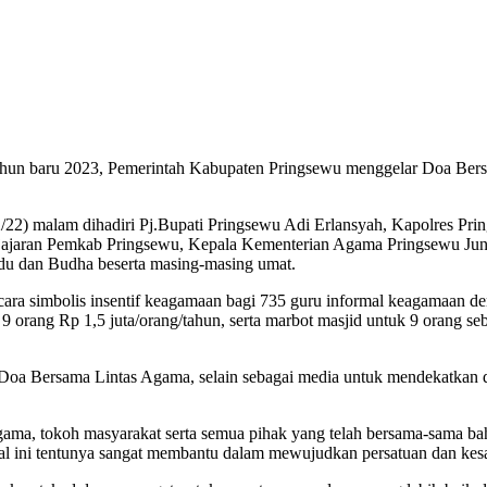
un baru 2023, Pemerintah Kabupaten Pringsewu menggelar Doa Bers
12/22) malam dihadiri Pj.Bupati Pringsewu Adi Erlansyah, Kapolre
 jajaran Pemkab Pringsewu, Kepala Kementerian Agama Pringsewu Ju
ndu dan Budha beserta masing-masing umat.
ra simbolis insentif keagamaan bagi 735 guru informal keagamaan deng
k 9 orang Rp 1,5 juta/orang/tahun, serta marbot masjid untuk 9 orang 
a Bersama Lintas Agama, selain sebagai media untuk mendekatkan dir
ama, tokoh masyarakat serta semua pihak yang telah bersama-sama b
al ini tentunya sangat membantu dalam mewujudkan persatuan dan kes