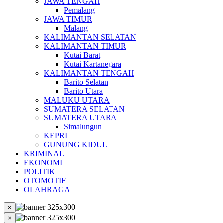
JAWA TENGAH
Pemalang
JAWA TIMUR
Malang
KALIMANTAN SELATAN
KALIMANTAN TIMUR
Kutai Barat
Kutai Kartanegara
KALIMANTAN TENGAH
Barito Selatan
Barito Utara
MALUKU UTARA
SUMATERA SELATAN
SUMATERA UTARA
Simalungun
KEPRI
GUNUNG KIDUL
KRIMINAL
EKONOMI
POLITIK
OTOMOTIF
OLAHRAGA
×
×