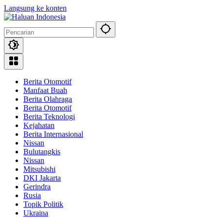
Langsung ke konten
Berita Otomotif
Manfaat Buah
Berita Olahraga
Berita Otomotif
Berita Teknologi
Kejahatan
Berita Internasional
Nissan
Bulutangkis
Nissan
Mitsubishi
DKI Jakarta
Gerindra
Rusia
Topik Politik
Ukraina