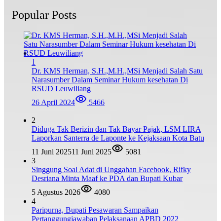
Popular Posts
1
Dr. KMS Herman, S.H.,M.H.,MSi Menjadi Salah Satu
Narasumber Dalam Seminar Hukum kesehatan Di
RSUD Leuwiliang
26 April 2024
5466
2
Diduga Tak Berizin dan Tak Bayar Pajak, LSM LIRA
Laporkan Santerra de Laponte ke Kejaksaan Kota Batu
11 Juni 2025
11 Juni 2025
5081
3
Singgung Soal Adat di Unggahan Facebook, Rifky
Desriana Minta Maaf ke PDA dan Bupati Kubar
5 Agustus 2026
4080
4
Paripurna, Bupati Pesawaran Sampaikan
Pertanggungjawaban Pelaksanaan APBD 2022