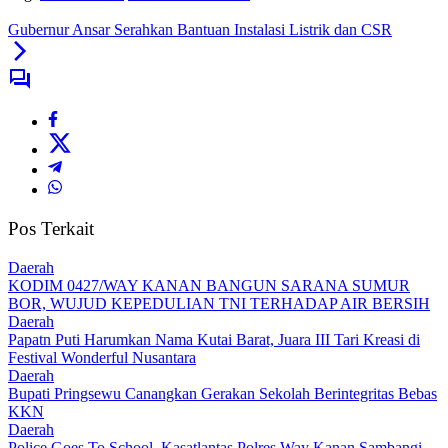
Gubernur Ansar Serahkan Bantuan Instalasi Listrik dan CSR
Pos Terkait
Daerah
KODIM 0427/WAY KANAN BANGUN SARANA SUMUR
BOR, WUJUD KEPEDULIAN TNI TERHADAP AIR BERSIH
Daerah
Papatn Puti Harumkan Nama Kutai Barat, Juara III Tari Kreasi di
Festival Wonderful Nusantara
Daerah
Bupati Pringsewu Canangkan Gerakan Sekolah Berintegritas Bebas
KKN
Daerah
Police Goes To School, Kasatlantas Polres Way Kanan Sambangi