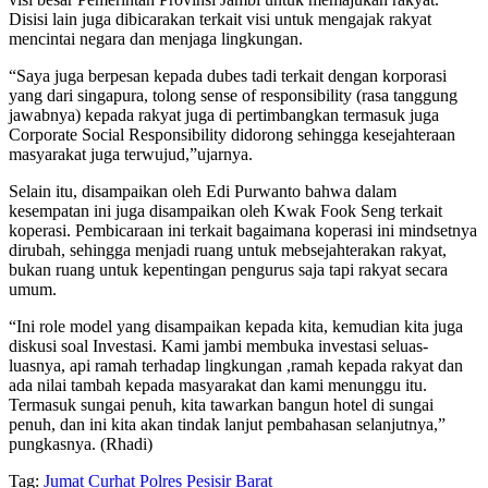
Disisi lain juga dibicarakan terkait visi untuk mengajak rakyat
mencintai negara dan menjaga lingkungan.
“Saya juga berpesan kepada dubes tadi terkait dengan korporasi
yang dari singapura, tolong sense of responsibility (rasa tanggung
jawabnya) kepada rakyat juga di pertimbangkan termasuk juga
Corporate Social Responsibility didorong sehingga kesejahteraan
masyarakat juga terwujud,”ujarnya.
Selain itu, disampaikan oleh Edi Purwanto bahwa dalam
kesempatan ini juga disampaikan oleh Kwak Fook Seng terkait
koperasi. Pembicaraan ini terkait bagaimana koperasi ini mindsetnya
dirubah, sehingga menjadi ruang untuk mebsejahterakan rakyat,
bukan ruang untuk kepentingan pengurus saja tapi rakyat secara
umum.
“Ini role model yang disampaikan kepada kita, kemudian kita juga
diskusi soal Investasi. Kami jambi membuka investasi seluas-
luasnya, api ramah terhadap lingkungan ,ramah kepada rakyat dan
ada nilai tambah kepada masyarakat dan kami menunggu itu.
Termasuk sungai penuh, kita tawarkan bangun hotel di sungai
penuh, dan ini kita akan tindak lanjut pembahasan selanjutnya,”
pungkasnya. (Rhadi)
Tag:
Jumat Curhat
Polres Pesisir Barat