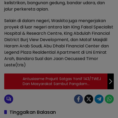
kelistrikan, bangunan gedung, bandar udara, dan
jalur perkereta apian.
Selain di dalam negeri, Waskita juga mengerjakan
proyek di luar negeri antara lain King Faisal Specialist
Hospital & Research Centre, King Abdulah Financial
District Burj View Development, dan Mataf Masjidil
Haram Arab Soudi, Abu Dhabi Financial Center dan
Legend Plaza Realdential Apartment di Uni Emirat
Arah, Bandara Sual dan Jaan Oecussed Timor
Leste(tris)
Antusiasme Prajurit Satgas Yonif 143/TWEJ
Dan Masyarakat Sambut Pangdam
II/Sriwijaya di Perbatasan Papua
Tinggalkan Balasan