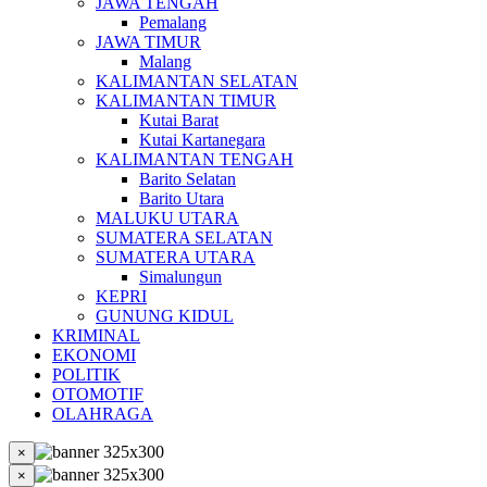
JAWA TENGAH
Pemalang
JAWA TIMUR
Malang
KALIMANTAN SELATAN
KALIMANTAN TIMUR
Kutai Barat
Kutai Kartanegara
KALIMANTAN TENGAH
Barito Selatan
Barito Utara
MALUKU UTARA
SUMATERA SELATAN
SUMATERA UTARA
Simalungun
KEPRI
GUNUNG KIDUL
KRIMINAL
EKONOMI
POLITIK
OTOMOTIF
OLAHRAGA
×
×