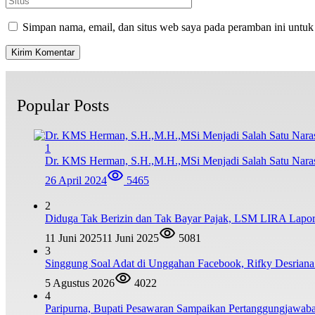
Simpan nama, email, dan situs web saya pada peramban ini untuk
Popular Posts
1
Dr. KMS Herman, S.H.,M.H.,MSi Menjadi Salah Satu Nar
26 April 2024
5465
2
Diduga Tak Berizin dan Tak Bayar Pajak, LSM LIRA Lapork
11 Juni 2025
11 Juni 2025
5081
3
Singgung Soal Adat di Unggahan Facebook, Rifky Desrian
5 Agustus 2026
4022
4
Paripurna, Bupati Pesawaran Sampaikan Pertanggungjawa