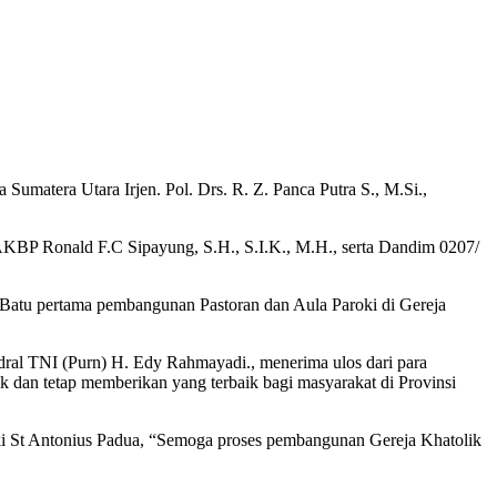
tera Utara Irjen. Pol. Drs. R. Z. Panca Putra S., M.Si.,
KBP Ronald F.C Sipayung, S.H., S.I.K., M.H., serta Dandim 0207/
tu pertama pembangunan Pastoran dan Aula Paroki di Gereja
ndral TNI (Purn) H. Edy Rahmayadi., menerima ulos dari para
k dan tetap memberikan yang terbaik bagi masyarakat di Provinsi
roki St Antonius Padua, “Semoga proses pembangunan Gereja Khatolik