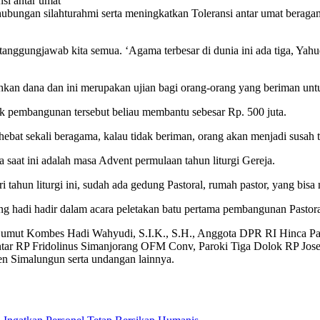
si antar umat
bungan silahturahmi serta meningkatkan Toleransi antar umat beragama
anggungjawab kita semua. ‘Agama terbesar di dunia ini ada tiga, Yah
an dana dan ini merupakan ujian bagi orang-orang yang beriman un
k pembangunan tersebut beliau membantu sebesar Rp. 500 juta.
ebat sekali beragama, kalau tidak beriman, orang akan menjadi susah
t ini adalah masa Advent permulaan tahun liturgi Gereja.
 tahun liturgi ini, sudah ada gedung Pastoral, rumah pastor, yang bi
 hadi hadir dalam acara peletakan batu pertama pembangunan Pastora
Sumut Kombes Hadi Wahyudi, S.I.K., S.H., Anggota DPR RI Hinca Pan
ntar RP Fridolinus Simanjorang OFM Conv, Paroki Tiga Dolok RP J
n Simalungun serta undangan lainnya.