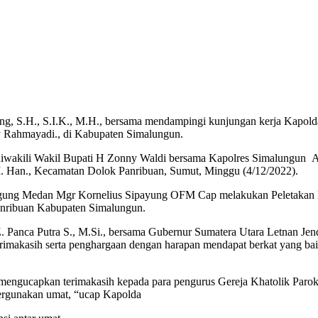
, S.I.K., M.H., bersama mendampingi kunjungan kerja Kapolda Suma
y Rahmayadi., di Kabupaten Simalungun.
iwakili Wakil Bupati H Zonny Waldi bersama Kapolres Simalungun A
M. Han., Kecamatan Dolok Panribuan, Sumut, Minggu (4/12/2022).
ung Medan Mgr Kornelius Sipayung OFM Cap melakukan Peletakan Ba
anribuan Kabupaten Simalungun.
 Z. Panca Putra S., M.Si., bersama Gubernur Sumatera Utara Letnan Je
trimakasih serta penghargaan dengan harapan mendapat berkat yang bai
i., mengucapkan terimakasih kepada para pengurus Gereja Khatolik Pa
ipergunakan umat, “ucap Kapolda