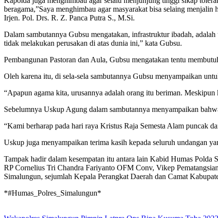
Kapolda juga menghimbau agar selalu menjunjung tinggi sikap toleran
beragama,”Saya menghimbau agar masyarakat bisa selaing menjalin hu
Irjen. Pol. Drs. R. Z. Panca Putra S., M.Si.
Dalam sambutannya Gubsu mengatakan, infrastruktur ibadah, adalah t
tidak melakukan perusakan di atas dunia ini,” kata Gubsu.
Pembangunan Pastoran dan Aula, Gubsu mengatakan tentu membutuhk
Oleh karena itu, di sela-sela sambutannya Gubsu menyampaikan untu
“Apapun agama kita, urusannya adalah orang itu beriman. Meskipun h
Sebelumnya Uskup Agung dalam sambutannya menyampaikan bahwa saa
“Kami berharap pada hari raya Kristus Raja Semesta Alam puncak dari
Uskup juga menyampaikan terima kasih kepada seluruh undangan yang
Tampak hadir dalam kesempatan itu antara lain Kabid Humas Polda 
RP Cornelius Tri Chandra Fariyanto OFM Conv, Vikep Pematangsia
Simalungun, sejumlah Kepala Perangkat Daerah dan Camat Kabupate
*#Humas_Polres_Simalungun*