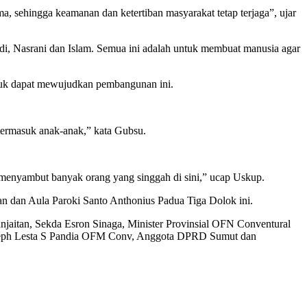
, sehingga keamanan dan ketertiban masyarakat tetap terjaga”, ujar
udi, Nasrani dan Islam. Semua ini adalah untuk membuat manusia agar
tuk dapat mewujudkan pembangunan ini.
 termasuk anak-anak,” kata Gubsu.
sa menyambut banyak orang yang singgah di sini,” ucap Uskup.
n dan Aula Paroki Santo Anthonius Padua Tiga Dolok ini.
jaitan, Sekda Esron Sinaga, Minister Provinsial OFN Conventural
oseph Lesta S Pandia OFM Conv, Anggota DPRD Sumut dan