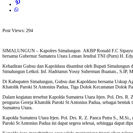
Post Views:
294
SIMALUNGUN – Kapolres Simalungun AKBP Ronald F.C Sipayung, S.H.
bersama Gubernur Sumatera Utara Letnan Jendral TNI (Purn) H. Ed
Kehadiran Gubsu dan Kapoldasu disambut oleh Bupati Simalungun d
Simalungun Letkol. Inf. Hadrianus Yossy Suherman Buanan., S.IP, 
Di Kabupaten Simalungun, Gubsu dan Kapoldasu bersama Uskup Ag
Khatolik Paroki St Antonius Padua, Tiga Dolok Kecamatan Dolok P
Dalam kegiatan tersebut Kapolda Sumatera Utara Irjen. Pol. Drs. R.
pengurus Gereja Khatolik Paroki St Antonius Padua, sebagai bentuk 
Sumatera Utara.
Kapolda Sumatera Utara Irjen. Pol. Drs. R. Z. Panca Putra S., M.S
Paroki St Antonius Padua ini dapat segera selesai, sehingga dapat d