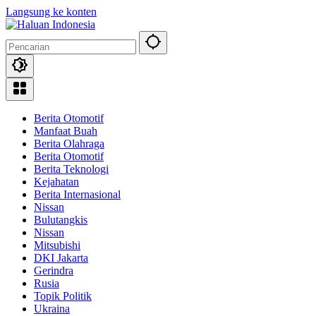
Langsung ke konten
Berita Otomotif
Manfaat Buah
Berita Olahraga
Berita Otomotif
Berita Teknologi
Kejahatan
Berita Internasional
Nissan
Bulutangkis
Nissan
Mitsubishi
DKI Jakarta
Gerindra
Rusia
Topik Politik
Ukraina