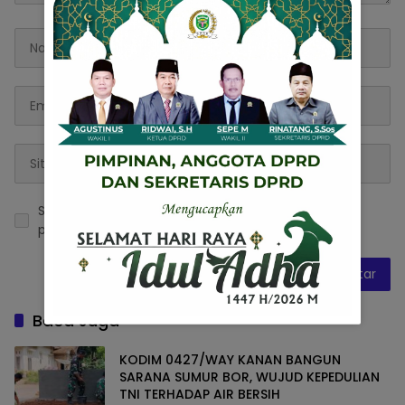
Simpan nama, email, dan situs web saya pada
peramban ini untuk komentar saya berikutnya.
Baca Juga
KODIM 0427/WAY KANAN BANGUN
SARANA SUMUR BOR, WUJUD KEPEDULIAN
TNI TERHADAP AIR BERSIH