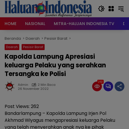
Langsung
ke
konten
HOME
NASIONAL
MITRA-HALUAN INDONESIA TV
DA
Beranda
Daerah
Pesisir Barat
Daerah
Pesisir Barat
Kapolda Lampung Apresiasi
keluarga Pelaku yang serahkan
Tersangka ke Polisi
262
Admin
2 Min Baca
26 November 2022
Post Views:
262
Bandarlampung – Kapolda Lampung Irjen Pol
Akhmad Wiyagus mengapresiasi keluarga Pelaku
yang telah menyerahkan anak nya ke pihak