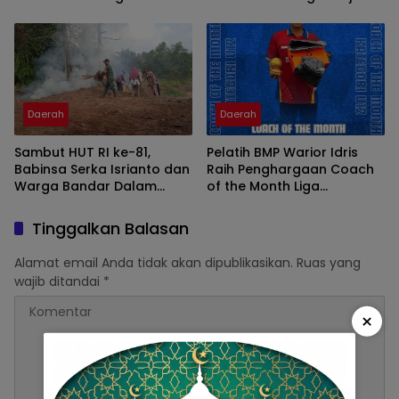
Bebas KKN
SMAN 1 Kasui
Daerah
Daerah
Sambut HUT RI ke-81,
Pelatih BMP Warior Idris
Babinsa Serka Isrianto dan
Raih Penghargaan Coach
Warga Bandar Dalam
of the Month Liga
Gelar Gotong Royong
Minisoccer Kapolda
Massal
Lampung 2026 Kategori U-
Tinggalkan Balasan
12
Alamat email Anda tidak akan dipublikasikan.
Ruas yang
wajib ditandai
*
×