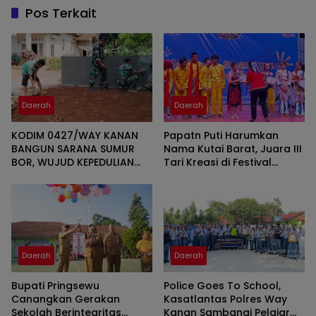
Pos Terkait
Daerah
Daerah
KODIM 0427/WAY KANAN
Papatn Puti Harumkan
BANGUN SARANA SUMUR
Nama Kutai Barat, Juara III
BOR, WUJUD KEPEDULIAN
Tari Kreasi di Festival
TNI TERHADAP AIR BERSIH
Wonderful Nusantara
Daerah
Daerah
Bupati Pringsewu
Police Goes To School,
Canangkan Gerakan
Kasatlantas Polres Way
Sekolah Berintegritas
Kanan Sambangi Pelajar