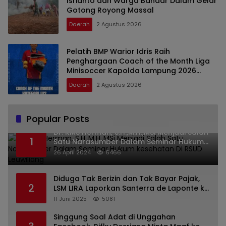
Isrianto dan Warga Bandar Dalam Gelar
Gotong Royong Massal
Daerah
2 Agustus 2026
Pelatih BMP Warior Idris Raih
Penghargaan Coach of the Month Liga
Minisoccer Kapolda Lampung 2026
Kategori U-12
Daerah
2 Agustus 2026
Popular Posts
Dr. KMS Herman, S.H.,M.H.,MSi Menjadi Salah
1
Satu Narasumber Dalam Seminar Hukum
kesehatan Di RSUD Leuwiliang
26 April 2024
5466
Diduga Tak Berizin dan Tak Bayar Pajak,
2
LSM LIRA Laporkan Santerra de Laponte ke
Kejaksaan Kota Batu
11 Juni 2025
5081
Singgung Soal Adat di Unggahan