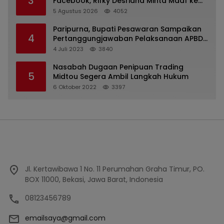
3
Facebook, Rifky Desriana Minta Maaf ke
PDA dan Bupati Kubar
5 Agustus 2026
4052
Paripurna, Bupati Pesawaran Sampaikan
4
Pertanggungjawaban Pelaksanaan APBD
2022
4 Juli 2023
3840
Nasabah Dugaan Penipuan Trading
5
Midtou Segera Ambil Langkah Hukum
6 Oktober 2022
3397
Jl. Kertawibawa 1 No. 11 Perumahan Graha Timur, PO.
BOX 11000, Bekasi, Jawa Barat, Indonesia
08123456789
emailsaya@gmail.com