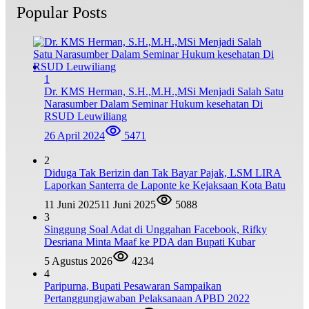
Popular Posts
1
Dr. KMS Herman, S.H.,M.H.,MSi Menjadi Salah Satu
Narasumber Dalam Seminar Hukum kesehatan Di
RSUD Leuwiliang
26 April 2024
5471
2
Diduga Tak Berizin dan Tak Bayar Pajak, LSM LIRA
Laporkan Santerra de Laponte ke Kejaksaan Kota Batu
11 Juni 2025
11 Juni 2025
5088
3
Singgung Soal Adat di Unggahan Facebook, Rifky
Desriana Minta Maaf ke PDA dan Bupati Kubar
5 Agustus 2026
4234
4
Paripurna, Bupati Pesawaran Sampaikan
Pertanggungjawaban Pelaksanaan APBD 2022