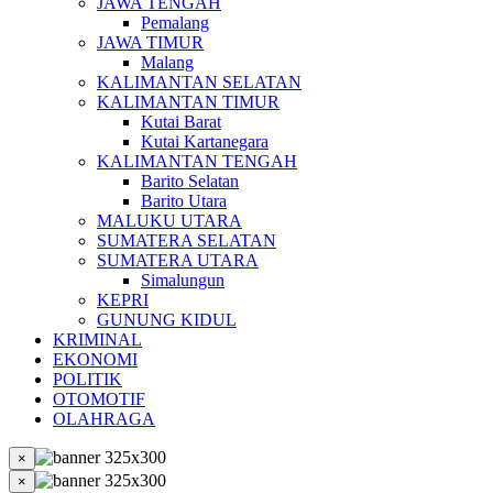
JAWA TENGAH
Pemalang
JAWA TIMUR
Malang
KALIMANTAN SELATAN
KALIMANTAN TIMUR
Kutai Barat
Kutai Kartanegara
KALIMANTAN TENGAH
Barito Selatan
Barito Utara
MALUKU UTARA
SUMATERA SELATAN
SUMATERA UTARA
Simalungun
KEPRI
GUNUNG KIDUL
KRIMINAL
EKONOMI
POLITIK
OTOMOTIF
OLAHRAGA
×
×