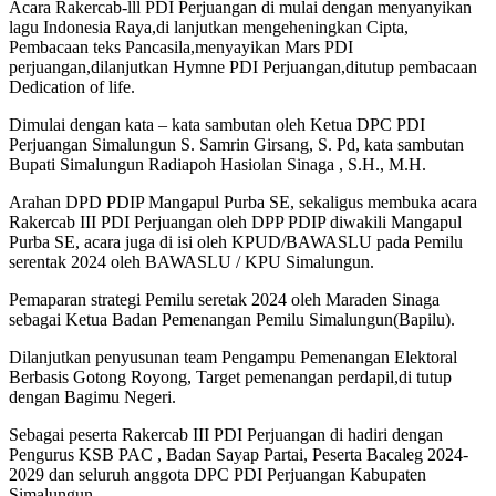
Acara Rakercab-lll PDI Perjuangan di mulai dengan menyanyikan
lagu Indonesia Raya,di lanjutkan mengeheningkan Cipta,
Pembacaan teks Pancasila,menyayikan Mars PDI
perjuangan,dilanjutkan Hymne PDI Perjuangan,ditutup pembacaan
Dedication of life.
Dimulai dengan kata – kata sambutan oleh Ketua DPC PDI
Perjuangan Simalungun S. Samrin Girsang, S. Pd, kata sambutan
Bupati Simalungun Radiapoh Hasiolan Sinaga , S.H., M.H.
Arahan DPD PDIP Mangapul Purba SE, sekaligus membuka acara
Rakercab III PDI Perjuangan oleh DPP PDIP diwakili Mangapul
Purba SE, acara juga di isi oleh KPUD/BAWASLU pada Pemilu
serentak 2024 oleh BAWASLU / KPU Simalungun.
Pemaparan strategi Pemilu seretak 2024 oleh Maraden Sinaga
sebagai Ketua Badan Pemenangan Pemilu Simalungun(Bapilu).
Dilanjutkan penyusunan team Pengampu Pemenangan Elektoral
Berbasis Gotong Royong, Target pemenangan perdapil,di tutup
dengan Bagimu Negeri.
Sebagai peserta Rakercab III PDI Perjuangan di hadiri dengan
Pengurus KSB PAC , Badan Sayap Partai, Peserta Bacaleg 2024-
2029 dan seluruh anggota DPC PDI Perjuangan Kabupaten
Simalungun.