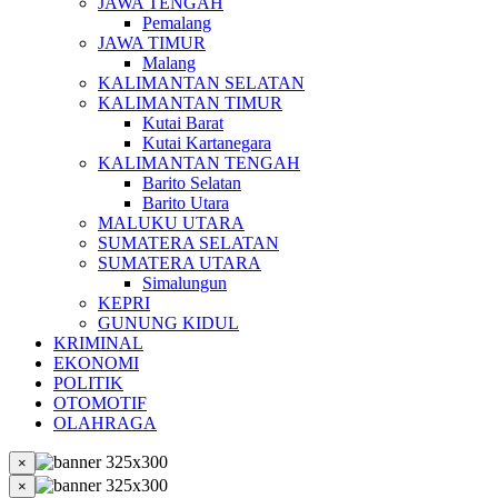
JAWA TENGAH
Pemalang
JAWA TIMUR
Malang
KALIMANTAN SELATAN
KALIMANTAN TIMUR
Kutai Barat
Kutai Kartanegara
KALIMANTAN TENGAH
Barito Selatan
Barito Utara
MALUKU UTARA
SUMATERA SELATAN
SUMATERA UTARA
Simalungun
KEPRI
GUNUNG KIDUL
KRIMINAL
EKONOMI
POLITIK
OTOMOTIF
OLAHRAGA
×
×