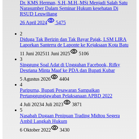
Dr. KMS Herman, S.H.,M.H.,MSi Menjadi Salah Satu
Narasumber Dalam Seminar Hukum kesehatan Di
RSUD Leuwiliang
26 April 2024
5475
2
Diduga Tak Berizin dan Tak Bayar Pajak, LSM LIRA
Laporkan Santerra de Laponte ke Kejaksaan Kota Batu
11 Juni 2025
11 Juni 2025
5106
3
Singgung Soal Adat di Unggahan Facebook, Rifky
Desriana Minta Maaf ke PDA dan Bupati Kubar
5 Agustus 2026
4404
4
Paripurna, Bupati Pesawaran Sampaikan
Pertanggungjawaban Pelaksanaan APBD 2022
4 Juli 2023
4 Juli 2023
3871
5
Nasabah Dugaan Penipuan Trading Midtou Segera
Ambil Langkah Hukum
6 Oktober 2022
3430