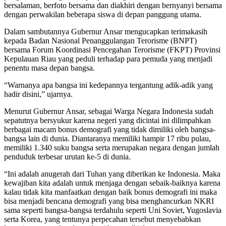
bersalaman, berfoto bersama dan diakhiri dengan bernyanyi bersama
dengan perwakilan beberapa siswa di depan panggung utama.
Dalam sambutannya Gubernur Ansar mengucapkan terimakasih
kepada Badan Nasional Penanggulangan Terorisme (BNPT)
bersama Forum Koordinasi Pencegahan Terorisme (FKPT) Provinsi
Kepulauan Riau yang peduli terhadap para pemuda yang menjadi
penentu masa depan bangsa.
“Warnanya apa bangsa ini kedepannya tergantung adik-adik yang
hadir disini,” ujarnya.
Menurut Gubernur Ansar, sebagai Warga Negara Indonesia sudah
sepatutnya bersyukur karena negeri yang dicintai ini dilimpahkan
berbagai macam bonus demografi yang tidak dimiliki oleh bangsa-
bangsa lain di dunia. Diantaranya memiliki hampir 17 ribu pulau,
memiliki 1.340 suku bangsa serta merupakan negara dengan jumlah
penduduk terbesar urutan ke-5 di dunia.
“Ini adalah anugerah dari Tuhan yang diberikan ke Indonesia. Maka
kewajiban kita adalah untuk menjaga dengan sebaik-baiknya karena
kalau tidak kita manfaatkan dengan baik bonus demografi ini maka
bisa menjadi bencana demografi yang bisa menghancurkan NKRI
sama seperti bangsa-bangsa terdahulu seperti Uni Soviet, Yugoslavia
serta Korea, yang tentunya perpecahan tersebut menyebabkan