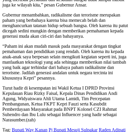
juga ke wilayah kita,” pesan Gubernur Ansar.
Gubernur menambahkan, radikalisme dan terorisme merupakan
paham yang berbahaya karena bisa memecah belah dan
menghancurkan tatanan hidup sebuah bangsa. Oleh karena itu patut
dicegah sedini mungkin dengan memberikan pemahaman kepada
generasi muda akan ciri-ciri dan bahayanya.
“Paham ini akan mudah masuk pada masyarakat dengan tingkat
pemahaman dan pendidikan yang rendah. Oleh karena itu kepada
anak-anak saya berpesan selain mengikuti kegiatan seperti ini, juga
manfaatkan teknologi yang ada sehingga memberikan nilai tambah
yang baik agar terhindar dari bahaya paham radikalisme dan
terorisme. Jadilah generasi andalan untuk negara tercinta ini
khususnya Kepri” pesannya.
Turut hadir di kesempatan ini Wakil Ketua I DPRD Provinsi
Kepulauan Riau Rizky Faisal, Kepala Dinas Pendidikan Andi
Agung, Widyaiswara Ahli Utama Lamidi, Tim Percepatan
Pembangunan, Ketua FKPT Kepri Fauzi serta Kasubdit
Pemberdayaan Masyarakat pada BNPT Kolonel CZI Rahmat
Suhendro dan Ibu Lulu sebagai Influencer yang hadir sebagai
Narasumber.(zah)
Tag:
Bupati Way Kanan
Pj Bupati Mesuji Sulpakar
Raden Adipati