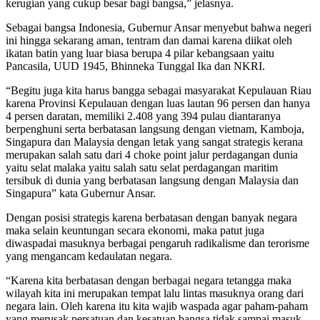
kerugian yang cukup besar bagi bangsa,” jelasnya.
Sebagai bangsa Indonesia, Gubernur Ansar menyebut bahwa negeri
ini hingga sekarang aman, tentram dan damai karena diikat oleh
ikatan batin yang luar biasa berupa 4 pilar kebangsaan yaitu
Pancasila, UUD 1945, Bhinneka Tunggal Ika dan NKRI.
“Begitu juga kita harus bangga sebagai masyarakat Kepulauan Riau
karena Provinsi Kepulauan dengan luas lautan 96 persen dan hanya
4 persen daratan, memiliki 2.408 yang 394 pulau diantaranya
berpenghuni serta berbatasan langsung dengan vietnam, Kamboja,
Singapura dan Malaysia dengan letak yang sangat strategis kerana
merupakan salah satu dari 4 choke point jalur perdagangan dunia
yaitu selat malaka yaitu salah satu selat perdagangan maritim
tersibuk di dunia yang berbatasan langsung dengan Malaysia dan
Singapura” kata Gubernur Ansar.
Dengan posisi strategis karena berbatasan dengan banyak negara
maka selain keuntungan secara ekonomi, maka patut juga
diwaspadai masuknya berbagai pengaruh radikalisme dan terorisme
yang mengancam kedaulatan negara.
“Karena kita berbatasan dengan berbagai negara tetangga maka
wilayah kita ini merupakan tempat lalu lintas masuknya orang dari
negara lain. Oleh karena itu kita wajib waspada agar paham-paham
yang merusak persatuan dan kesatuan bangsa tidak sampai masuk