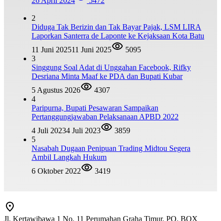
26 April 2024
5472
2
Diduga Tak Berizin dan Tak Bayar Pajak, LSM LIRA
Laporkan Santerra de Laponte ke Kejaksaan Kota Batu
11 Juni 2025
11 Juni 2025
5095
3
Singgung Soal Adat di Unggahan Facebook, Rifky
Desriana Minta Maaf ke PDA dan Bupati Kubar
5 Agustus 2026
4307
4
Paripurna, Bupati Pesawaran Sampaikan
Pertanggungjawaban Pelaksanaan APBD 2022
4 Juli 2023
4 Juli 2023
3859
5
Nasabah Dugaan Penipuan Trading Midtou Segera
Ambil Langkah Hukum
6 Oktober 2022
3419
Jl. Kertawibawa 1 No. 11 Perumahan Graha Timur, PO. BOX