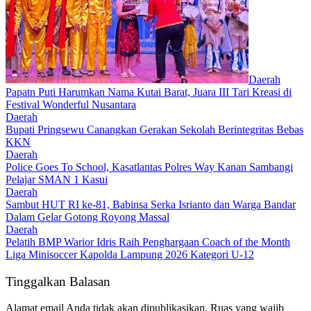
Daerah
Papatn Puti Harumkan Nama Kutai Barat, Juara III Tari Kreasi di
Festival Wonderful Nusantara
Daerah
Bupati Pringsewu Canangkan Gerakan Sekolah Berintegritas Bebas
KKN
Daerah
Police Goes To School, Kasatlantas Polres Way Kanan Sambangi
Pelajar SMAN 1 Kasui
Daerah
Sambut HUT RI ke-81, Babinsa Serka Isrianto dan Warga Bandar
Dalam Gelar Gotong Royong Massal
Daerah
Pelatih BMP Warior Idris Raih Penghargaan Coach of the Month
Liga Minisoccer Kapolda Lampung 2026 Kategori U-12
Tinggalkan Balasan
Alamat email Anda tidak akan dipublikasikan.
Ruas yang wajib