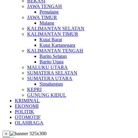
BEKASI
JAWA TENGAH
Pemalang
JAWA TIMUR
Malang
KALIMANTAN SELATAN
KALIMANTAN TIMUR
Kutai Barat
Kutai Kartanegara
KALIMANTAN TENGAH
Barito Selatan
Barito Utara
MALUKU UTARA
SUMATERA SELATAN
SUMATERA UTARA
Simalungun
KEPRI
GUNUNG KIDUL
KRIMINAL
EKONOMI
POLITIK
OTOMOTIF
OLAHRAGA
×