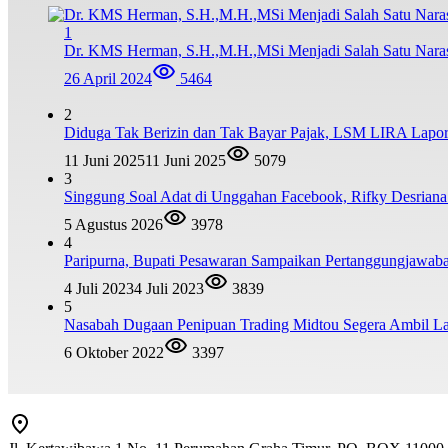
1
Dr. KMS Herman, S.H.,M.H.,MSi Menjadi Salah Satu Nar
26 April 2024
5464
2
Diduga Tak Berizin dan Tak Bayar Pajak, LSM LIRA Lapork
11 Juni 2025
11 Juni 2025
5079
3
Singgung Soal Adat di Unggahan Facebook, Rifky Desrian
5 Agustus 2026
3978
4
Paripurna, Bupati Pesawaran Sampaikan Pertanggungjawa
4 Juli 2023
4 Juli 2023
3839
5
Nasabah Dugaan Penipuan Trading Midtou Segera Ambil 
6 Oktober 2022
3397