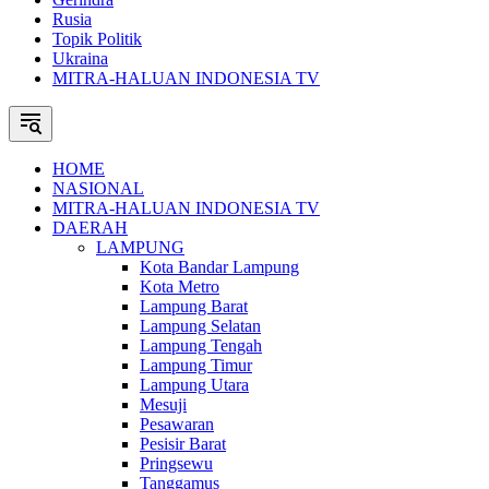
Rusia
Topik Politik
Ukraina
MITRA-HALUAN INDONESIA TV
HOME
NASIONAL
MITRA-HALUAN INDONESIA TV
DAERAH
LAMPUNG
Kota Bandar Lampung
Kota Metro
Lampung Barat
Lampung Selatan
Lampung Tengah
Lampung Timur
Lampung Utara
Mesuji
Pesawaran
Pesisir Barat
Pringsewu
Tanggamus