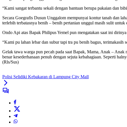
“Kami sangat terbantu sekali dengan bantuan berupa pakaian dan bib
Secara Goegrafis Dusun Unggalom mempunyai kontur tanah dan lahan
terlebih terbatasnya benih – benih pertanian unggul masih sulit untuk
Ondo Api atas Bapak Philipus Yemel pun mengatakan saat ini dirinya 
“Kami pu lahan lebar dan subur tapi tra pu benih bagus, terimakasih
Gelak tawa warga pun pecah pada saat Bapak, Mama, Anak – Anak mene
benar kesederhanaan penuh dengan sejuta kebahagiaan. Seperti halnya
(Rls/Sus)
Polisi Selidiki Kebakaran di Lampung City Mall