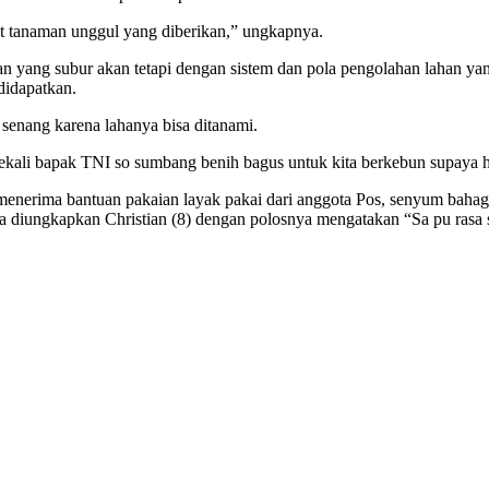
it tanaman unggul yang diberikan,” ungkapnya.
 yang subur akan tetapi dengan sistem dan pola pengolahan lahan ya
 didapatkan.
senang karena lahanya bisa ditanami.
 sekali bapak TNI so sumbang benih bagus untuk kita berkebun supaya 
rima bantuan pakaian layak pakai dari anggota Pos, senyum bahagia m
 diungkapkan Christian (8) dengan polosnya mengatakan “Sa pu rasa se