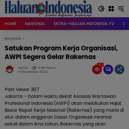
Langsung
ke
konten
HOME
NASIONAL
MITRA-HALUAN INDONESIA TV
DA
Beranda
Satukan Program Kerja Organisasi,
AWPI Segera Gelar Rakernas
307
Admin
4 Min Baca
14 November 2022
Post Views:
307
Jakarta – Dalam waktu dekat Asosiasi Wartawan
Profesional Indonesia (AWPI) akan melakukan Hajat
Besar Rapat Kerja Nasional (Rakernas) yang mana di
atur dalam anggaran Dasar Organisasi minimal
sekali dalam lima tahun, Rakernas yang akan