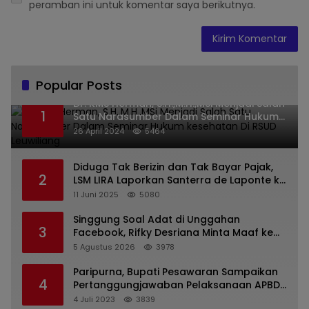
peramban ini untuk komentar saya berikutnya.
Popular Posts
Dr. KMS Herman, S.H.,M.H.,MSi Menjadi Salah
1
Satu Narasumber Dalam Seminar Hukum
kesehatan Di RSUD Leuwiliang
26 April 2024
5464
Diduga Tak Berizin dan Tak Bayar Pajak,
2
LSM LIRA Laporkan Santerra de Laponte ke
Kejaksaan Kota Batu
11 Juni 2025
5080
Singgung Soal Adat di Unggahan
3
Facebook, Rifky Desriana Minta Maaf ke
PDA dan Bupati Kubar
5 Agustus 2026
3978
Paripurna, Bupati Pesawaran Sampaikan
4
Pertanggungjawaban Pelaksanaan APBD
2022
4 Juli 2023
3839