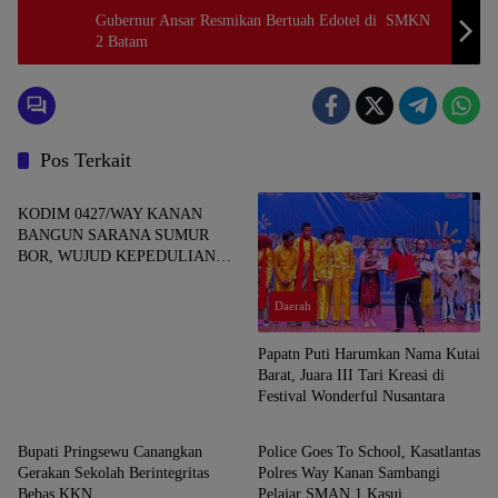
Gubernur Ansar Resmikan Bertuah Edotel di SMKN
2 Batam
Pos Terkait
Daerah
KODIM 0427/WAY KANAN
BANGUN SARANA SUMUR
BOR, WUJUD KEPEDULIAN
TNI TERHADAP AIR BERSIH
Daerah
Papatn Puti Harumkan Nama Kutai
Barat, Juara III Tari Kreasi di
Festival Wonderful Nusantara
Daerah
Daerah
Bupati Pringsewu Canangkan
Police Goes To School, Kasatlantas
Gerakan Sekolah Berintegritas
Polres Way Kanan Sambangi
Bebas KKN
Pelajar SMAN 1 Kasui