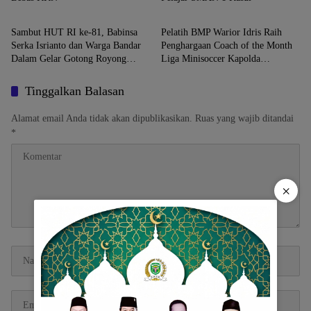
Daerah
Daerah
Sambut HUT RI ke-81, Babinsa
Pelatih BMP Warior Idris Raih
Serka Isrianto dan Warga Bandar
Penghargaan Coach of the Month
Dalam Gelar Gotong Royong
Liga Minisoccer Kapolda
Massal
Lampung 2026 Kategori U-12
Tinggalkan Balasan
Alamat email Anda tidak akan dipublikasikan.
Ruas yang wajib ditandai
*
×