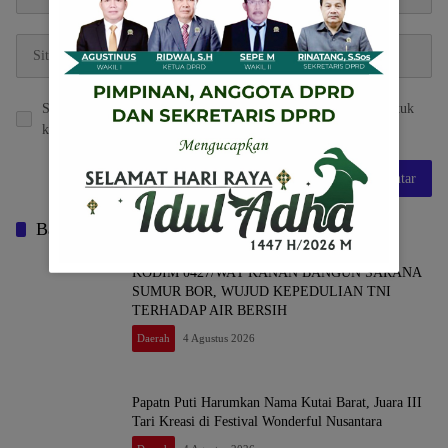
Simpan nama, email, dan situs web saya pada peramban ini untuk
komentar saya berikutnya.
Baca Juga
KODIM 0427/WAY KANAN BANGUN SARANA
SUMUR BOR, WUJUD KEPEDULIAN TNI
TERHADAP AIR BERSIH
Daerah
4 Agustus 2026
Papatn Puti Harumkan Nama Kutai Barat, Juara III
Tari Kreasi di Festival Wonderful Nusantara