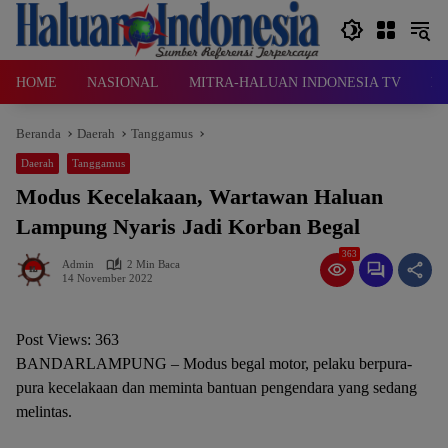
Langsung
ke
konten
HOME
NASIONAL
MITRA-HALUAN INDONESIA TV
D
Beranda
Daerah
Tanggamus
Daerah
Tanggamus
Modus Kecelakaan, Wartawan Haluan
Lampung Nyaris Jadi Korban Begal
363
Admin
2 Min Baca
14 November 2022
Post Views:
363
BANDARLAMPUNG – Modus begal motor, pelaku berpura-
pura kecelakaan dan meminta bantuan pengendara yang sedang
melintas.