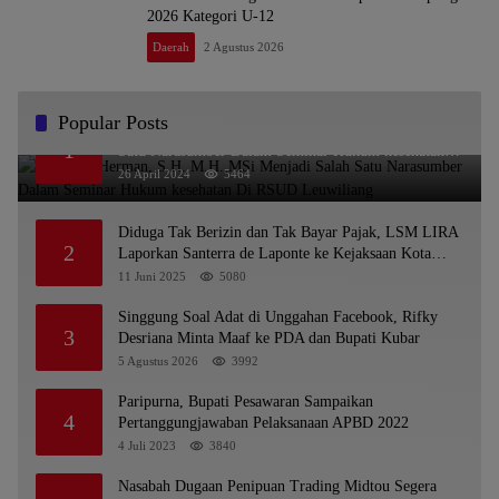
2026 Kategori U-12
Daerah
2 Agustus 2026
Popular Posts
Dr. KMS Herman, S.H.,M.H.,MSi Menjadi Salah
1
Satu Narasumber Dalam Seminar Hukum kesehatan
Di RSUD Leuwiliang
26 April 2024
5464
Diduga Tak Berizin dan Tak Bayar Pajak, LSM LIRA
2
Laporkan Santerra de Laponte ke Kejaksaan Kota
Batu
11 Juni 2025
5080
Singgung Soal Adat di Unggahan Facebook, Rifky
3
Desriana Minta Maaf ke PDA dan Bupati Kubar
5 Agustus 2026
3992
Paripurna, Bupati Pesawaran Sampaikan
4
Pertanggungjawaban Pelaksanaan APBD 2022
4 Juli 2023
3840
Nasabah Dugaan Penipuan Trading Midtou Segera